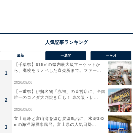
海外では珍しい、でも日本人にとっては当たり前のアイテムといったら「貼
るカイロ」もその1つ
日本はちょっとした工夫で、日常生活を便利にする小物
類であふれかえっています。
最新
一週間
一ヶ月
【千葉県】918㎡の県内最大級マーケットか
日本国内で長らく市民権を得ていてもいまだヨーロッパ
ら、廃校をリノベした直売所まで。ファー...
1
で珍しいものといえば、貼るカイロや携帯扇風機などで
2026/08/06
すが、この他にも翻訳機能付きフェイスマスク、携帯用
【三重県】伊勢名物「赤福」の直営店に、全国
音姫、エアコン内蔵の衣類など、単純に便利なものから
唯一のコメダ大判焼き店も！ 東名阪・伊...
2
抱腹絶倒の奇抜なアイデア商品まで、その独特の発想は
2026/08/06
外国人の度肝を抜くようです。
立山連峰と富山湾を望む展望風呂に、水深333
mの海洋深層水風呂。富山県の人気日帰...
とりわけ100円ショップは「安くて使える」便利グッズ
3