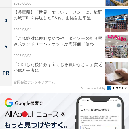
の宝庫で、筆者が欧州系エアラインに勤めていた頃に
2026/08/06
は、日本にフライトをするたびに外国人クルーたちが目
【兵庫県】「世界一忙しいラーメン」に、龍野
の城下町を再現したSAも。山陽自動車道...
の色を変えて駆け込み、山のように商品を買いあさって
4
いたのが忘れられません。
2026/08/04
「これ絶対に便利なやつや」ダイソーの折り畳
み式ランドリーバスケットが高評価「使わ...
5
2026/08/03
「〇〇した後に必ず宝くじを買いなさい」貧乏
が億万長者に
PR
合同会社デジタルファーム
Recommended by
ヨーロッパでは決して見られない、バラエティに富んだマッサージグッズの