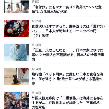
第1回
は類を見ません。
「名付け」にもマナーあり？海外で“ヘンな意
味”になる日本語の名前
ハプスブルク帝室御用達菓子店として知られるウィーン
第22回
の「デメル」でパティシエをしていた友人に和菓子類の
食器洗いはすすぎゼロ、髪を洗うのは「週1でい
写真を見せたところ、あまりの風流さに「その写真を送
い」……日本人が絶句するヨーロッパの汚
（？）習慣
って！」と何度も懇願されたことがあります。
第23回
「正直、失敗したなと……」日本の家はやけに
ヨーロッパ菓子界隈の第一人者をもとりこにする和菓子
寒い!? 外国人が不思議がる、日本人の冷暖房事
は、大変魅力が深いのだと言えるでしょう。
情
第24回
飛行機「ペット同伴」に厳しい日本と寛容な海
外、何が違う？ 元“欧州系”CAが感じる意識の
差
第26回
外国人観光客向け「二重価格」は海外にも存在
するが……在欧日本人が経験した「三重価格」
の塩対応