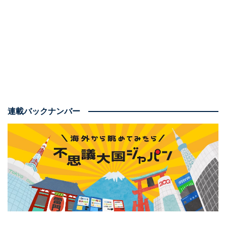
イーツにも一因がありそうです。
というのも、ヨーロッパのお菓子類はケーキ、クッキ
ー、ワッフル、チョコレートにアイスクリームなど乳脂
肪や油をたっぷりと使用したものが大半で、逆に言うと
これらを含まないものを探す方が難しいほどなのです。
それに比べ、日本では饅頭をはじめ、ところてんやわら
連載バックナンバー
び餅、羊羹、団子など、油分の含まれているものは少な
く、カロリーを抑えつつ味わいや食感を存分に楽しめる
ものが豊富に見受けられます。
こと上生菓子に関しては、季節の風物を美しい色彩とフ
ォルムで見事に表現するさまが、まさに洗練の極致。ヨ
ーロッパでも旬の素材を意匠に取り入れたかわいらしい
スイーツはあれど、和菓子ほど繊細で雅趣に富んだもの