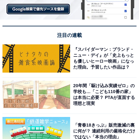
数々も日本ならでは
マッサージ器具などの健康グッズ、美容グッズなどもヨ
ーロッパとは段違いに多種多様で高品質ですし、日本人
の「ちょっとした日常生活の不満」をあらゆる分野で解
注目の連載
消しようとするアイデア力には脱帽します。
『スパイダーマン：ブランド・
ニュー・デイ』が「史上もっと
も優しいヒーロー映画」になっ
た理由。予習したい作品は？
20年間「駆け込み実績ゼロ」の
学校も…「こども110番の家」
は本当に必要？ PTAが直面する
理想と現実
「青春18きっぷ」販売激減の裏
に何が？ 連続利用の厳格化だけ
ではない「本当の理由」