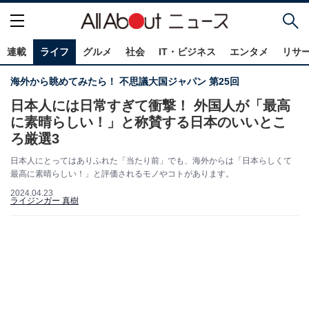
連載
ライフ
グルメ
社会
IT・ビジネス
エンタメ
リサ
海外から眺めてみたら！ 不思議大国ジャパン 第25回
日本人には日常すぎて衝撃！ 外国人が「最高
に素晴らしい！」と称賛する日本のいいとこ
ろ厳選3
日本人にとってはありふれた「当たり前」でも、海外からは「日本らしくて
最高に素晴らしい！」と評価されるモノやコトがあります。
2024.04.23
ライジンガー 真樹