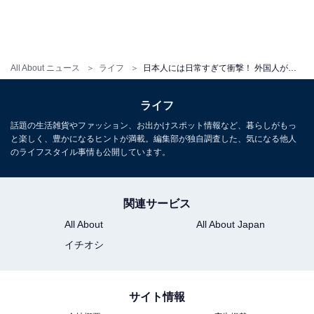
と
日本では、公園や駅構内で浮浪者を見かけることはあっ
ても、積極的に金銭を無心する物乞いを公共の場で見る
All About ニュース
ライフ
日本人には日常すぎて衝撃！ 外国人が「最高に素晴らしい！」と称賛する日本のいいところ厳選3
機会はほとんどありません。
ライフ
しかしヨーロッパでは一転して、どこの国でもこうした
話題の生活雑貨やファッション、お出かけスポット情報など、暮らしがもっ
行為を日常的に目にします。
と楽しく、豊かになるヒントが満載。編集部が独自調査した、気になる他人
のライフスタイル事情も公開しています。
コップを片手に通行人に声をかけ続けたり、両手を差し
出しながら地面にはいつくばったり、小動物や子どもを
関連サービス
伴って現れたり、身体障害を前面に押し出して憐憫（れ
All About
All About Japan
んびん）を誘ったりするのが一般的です。
イチオシ
中には、人の腕を痛いほど突いてきたり、信号待ちをす
る車の窓から手を差し込んできたりと、日本人なら怯ん
サイト情報
でしまうようなアグレッシブな物乞いも国によっては存