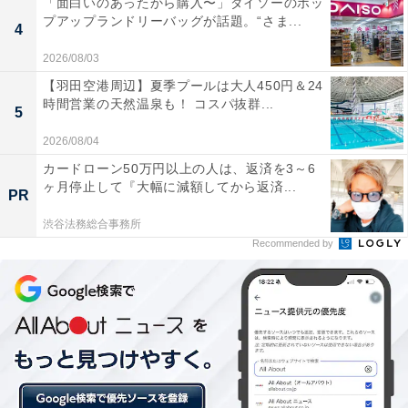
「面白いのあったから購入〜」ダイソーのポッ
す。
プアップランドリーバッグが話題。“さま...
4
・HomePad、Mac mini M2／M2 Pro、Apple Pro Display
2026/08/03
XDR、Apple Care+月払いプラン
【羽田空港周辺】夏季プールは大人450円＆24
時間営業の天然温泉も！ コスパ抜群...
・製品購入後単品として購入したApple Care、ギフトカ
5
ード、ギフト包装、Apple Developer Program、配送
2026/08/04
料、消費税
カードローン50万円以上の人は、返済を3～6
・修理サービス
ヶ月停止して『大幅に減額してから返済...
PR
渋谷法務総合事務所
Recommended by