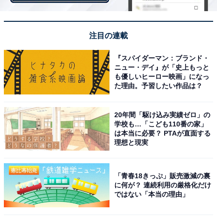
注目の連載
『スパイダーマン：ブランド・
ニュー・デイ』が「史上もっと
メルカードの注意点
も優しいヒーロー映画」になっ
た理由。予習したい作品は？
メルカードの利用限度額は、メルカリの利用実績によっ
て異なります。最大で50万円までですが、人によって異
20年間「駆け込み実績ゼロ」の
学校も…「こども110番の家」
なるので、メルカリアプリの「支払い」タブから、まず
は本当に必要？ PTAが直面する
は自身のメルカードの利用限度額を確認しましょう。
理想と現実
「青春18きっぷ」販売激減の裏
支払い回数は1回払いとなります。もし金額が大きくな
に何が？ 連続利用の厳格化だけ
り分割で支払う場合には、定額払いの設定が必要です。
ではない「本当の理由」
毎月の支払い金額は、元金＋手数料合計で最低1000円か
ら設定できますが、利用残高によって設定できる最低支