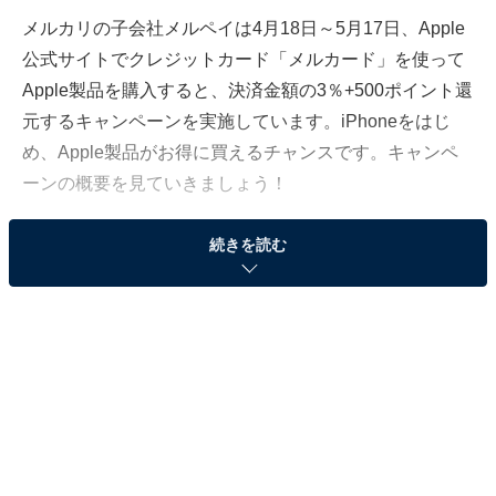
メルカリの子会社メルペイは4月18日～5月17日、Apple
公式サイトでクレジットカード「メルカード」を使って
Apple製品を購入すると、決済金額の3％+500ポイント還
元するキャンペーンを実施しています。iPhoneをはじ
め、Apple製品がお得に買えるチャンスです。キャンペ
ーンの概要を見ていきましょう！
続きを読む
キャンペーンの内容
本キャンペーンの
特設ページ
を経由してApple公式サイ
トで購入する際、メルカードを使用すると決済金額の
3％のポイントが還元されます。メルカードはもともと
決済金額に対して1％が還元されますが、2％分がプラス
されることになります。さらに500ポイントも還元。こ
のキャンペーンによるポイント還元に上限はありませ