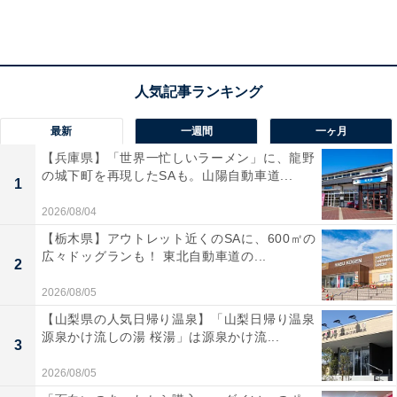
最新
一週間
一ヶ月
【兵庫県】「世界一忙しいラーメン」に、龍野
の城下町を再現したSAも。山陽自動車道...
1
2026/08/04
【栃木県】アウトレット近くのSAに、600㎡の
広々ドッグランも！ 東北自動車道の...
2
2026/08/05
【山梨県の人気日帰り温泉】「山梨日帰り温泉
対象外の商品をチェック
源泉かけ流しの湯 桜湯」は源泉かけ流...
3
2026/08/05
本キャンペーンでは、以下の商品が対象外となっていま