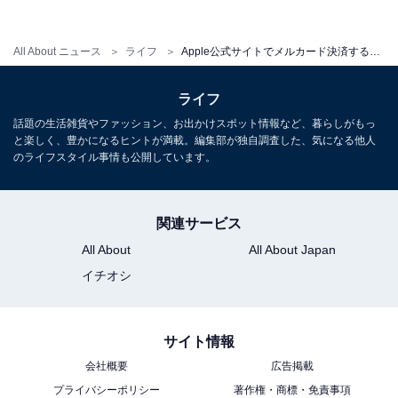
還元率は最大の「4％」になるか……？
・
All About ニュース
ライフ
Apple公式サイトでメルカード決済すると3％オフ＋500ポイント還元！ iPhoneも対象
しまむら、4月19日と26日に大創業祭を開催！ 大人気ブ
ランド「terawear emu」の新作も登場
ライフ
・
話題の生活雑貨やファッション、お出かけスポット情報など、暮らしがもっ
無印良品、「ネット注文店舗受け取りサービス」で「食
と楽しく、豊かになるヒントが満載。編集部が独自調査した、気になる他人
のライフスタイル事情も公開しています。
品」も注文可能に
・
メルカリユーザーが考えるクレカ「メルカード」の魅
関連サービス
力、楽天カードとの違いは？
All About
All About Japan
イチオシ
【関連リンク】
・
プレスリリース
サイト情報
・
特設ページ
会社概要
広告掲載
プライバシーポリシー
著作権・商標・免責事項