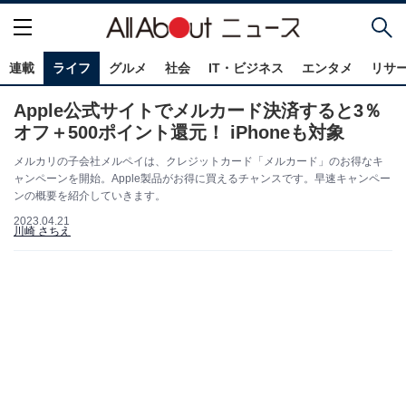
連載
ライフ
グルメ
社会
IT・ビジネス
エンタメ
リサ
Apple公式サイトでメルカード決済すると3％
オフ＋500ポイント還元！ iPhoneも対象
メルカリの子会社メルペイは、クレジットカード「メルカード」のお得なキ
ャンペーンを開始。Apple製品がお得に買えるチャンスです。早速キャンペー
ンの概要を紹介していきます。
2023.04.21
川崎 さちえ