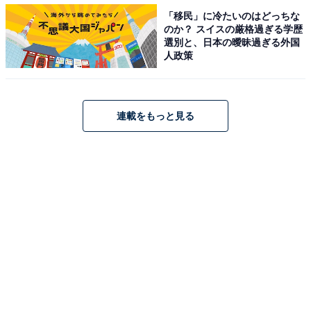
「移民」に冷たいのはどっちな
払い金額は変わります。定額払い手数料は、実質年率
のか？ スイスの厳格過ぎる学歴
15.0％となっています。
選別と、日本の曖昧過ぎる外国
人政策
Apple製品の購入を検討しているならば、このキャンペ
ーンを活用するのもおすすめです。繰り返しになります
連載をもっと見る
が、ポイント還元を受けるにはメルペイの特設ページを
経由することが条件となりますので、ご注意ください。
【おすすめ記事】
・
Amazon、4月22日9時から「ゴールデンウイークセー
ル」を開催！ 注目商品は？
・
「メルカード」が届いた！ メルカリ歴7年のユーザーの