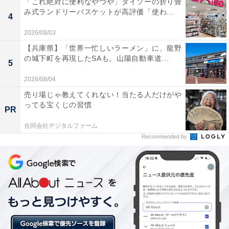
「これ絶対に便利なやつや」ダイソーの折り畳
・アウトレット価格の商品
み式ランドリーバスケットが高評価「使わ...
4
2026/08/03
【兵庫県】「世界一忙しいラーメン」に、龍野
の城下町を再現したSAも。山陽自動車道...
5
【おすすめ記事】
2026/08/04
・
売り場じゃ教えてくれない！当たる人だけがや
無印良品、「脱ぎ着しやすい」前開きタイプのブラジャ
ってる宝くじの習慣
PR
ー＆タンクトップを発売！ ネットストア限定で4月11日
から
合同会社デジタルファーム
Recommended by
・
DEAN & DELUCA×BEAMS COUTUREコラボ第2弾！ エ
プロンドレスなど大人気アイテムに新作登場
・
家事のプロが“7個”も買った、使い勝手良すぎるキッチン
グッズ
・