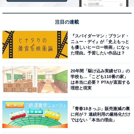
スタバがラテなどの人気ドリンク＆フードを最大32円値
上げ、4月12日から
注目の連載
・
フードロス削減＆節約にもなる！ 「メルカリShops」で
『スパイダーマン：ブランド・
クラダシの食品を買ってみた
ニュー・デイ』が「史上もっと
も優しいヒーロー映画」になっ
た理由。予習したい作品は？
【関連リンク】
・
プレスリリース
20年間「駆け込み実績ゼロ」の
・
学校も…「こども110番の家」
ネット注文店舗受け取りサービス（無印良品公式サイ
は本当に必要？ PTAが直面する
理想と現実
ト）
「青春18きっぷ」販売激減の裏
に何が？ 連続利用の厳格化だけ
ではない「本当の理由」