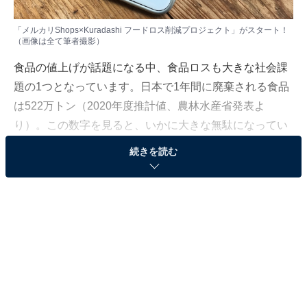
「メルカリShops×Kuradashi フードロス削減プロジェクト」がスタート！
（画像は全て筆者撮影）
食品の値上げが話題になる中、食品ロスも大きな社会課
題の1つとなっています。日本で1年間に廃棄される食品
は522万トン（2020年度推計値、
農林水産省発表
よ
り）。この数字を見ると、いかに大きな無駄になってい
るかが分かります。
続きを読む
そのような社会問題に取り組むため、日本のフードロス
削減を目指すクラダシが「メルカリShops」での食品販
売をスタート。「メルカリShops×Kuradashi フードロス
削減プロジェクト」を開始しました。今回はクラダシの
出品物の中から、筆者自身が気になる商品をメルカリ
Shopsで購入＆実食してみました！