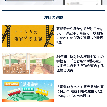
すが、筆者の元に届いた甘酒の賞味期限は2023年10月5
日でした。余裕を持って飲めるのはありがたいですよ
注目の連載
ね。
東野圭吾や湊かなえだけじゃな
い、「業と罪」を描く『映画ち
夏に飲む「冷やし甘酒」はあるものの、甘酒は冬に飲む
いかわ』から強く連想した映画
8選
イメージがあるため、需要が下がりフードロスになる可
能性があるのだと思われます。また甘酒はクラダシユー
20年間「駆け込み実績ゼロ」の
ザーと親和性が高いこともあり、今以上に商品を知って
学校も…「こども110番の家」
もらいたいという思いもあり、出品をしている商品なの
は本当に必要？ PTAが直面する
理想と現実
だそう。
「青春18きっぷ」販売激減の裏
に何が？ 連続利用の厳格化だけ
ではない「本当の理由」