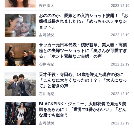
宍戸 奏太
2022.12.19
おのののか、愛娘との入浴ショット披露！ 「お
嬢様成長されましたね」「めっちゃステキなシ
ョット」
吉岡 誠悦
2022.12.19
サッカー元日本代表・槙野智章、美人妻・高梨
臨との夫婦ツーショットに「奥さんが可愛すぎ
る」「ホント素敵なご夫婦」の声
石井 有紀
2022.12.19
天才子役・寺田心、14歳を迎えた現在の姿に
「こんなに大きくなったの！？」「大人になっ
て」と驚きの声
石井 有紀
2022.12.19
BLACKPINK・ジェニー、大胆衣装で胸元＆美
脚をあらわに！ 「世界で1番かわいい」「どん
な服でも似合う」
吉岡 誠悦
2022.12.19