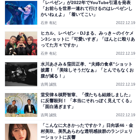
「レペゼン」が2022年でYouTube引退を発表
「お前らを世界一連れて行けるのはレペゼンし
かいねぇよ」「着いてこい」
石井 有紀
2022.12.19
ヒカル、レペゼン・DJまる、みっき～のイケメ
ン3ショットに「可愛いすぎ」「ほんとに殴りあ
ってた方々ですか」
石井 有紀
2022.12.19
水川あさみ＆窪田正孝、“夫婦の食卓”ショット
披露！ 「美味しそうだなぁ」「とんでもなくお
腹が減る！」
吉岡 誠悦
2022.12.19
堂安律＆槙野智章、「僕たちも結婚しました」
に反響殺到！ 「本当にそれっぽく見えてくる」
「面白過ぎます」
吉岡 誠悦
2022.12.19
「こんなに大きかったですか？」日向坂46・金
村美玖、美乳あらわな透明感抜群のランジェリ
ーショットに反響