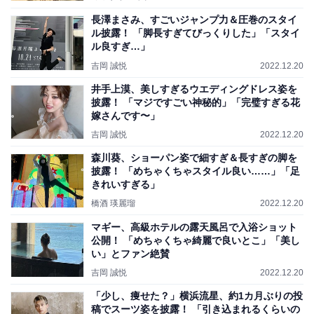
長澤まさみ、すごいジャンプ力＆圧巻のスタイ
ル披露！ 「脚長すぎてびっくりした」「スタイ
ル良すぎ…」
吉岡 誠悦
2022.12.20
井手上漠、美しすぎるウエディングドレス姿を
披露！ 「マジですごい神秘的」「完璧すぎる花
嫁さんです〜」
吉岡 誠悦
2022.12.20
森川葵、ショーパン姿で細すぎ＆長すぎの脚を
披露！ 「めちゃくちゃスタイル良い……」「足
きれいすぎる」
橋酒 瑛麗瑠
2022.12.20
マギー、高級ホテルの露天風呂で入浴ショット
公開！ 「めちゃくちゃ綺麗で良いとこ」「美し
い」とファン絶賛
吉岡 誠悦
2022.12.20
「少し、痩せた？」横浜流星、約1カ月ぶりの投
稿でスーツ姿を披露！ 「引き込まれるくらいの