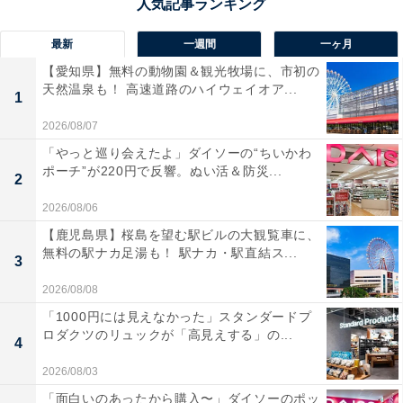
最新
一週間
一ヶ月
【愛知県】無料の動物園＆観光牧場に、市初の
天然温泉も！ 高速道路のハイウェイオア...
1
2026/08/07
「やっと巡り会えたよ」ダイソーの“ちいかわ
ポーチ”が220円で反響。ぬい活＆防災...
2
2026/08/06
【鹿児島県】桜島を望む駅ビルの大観覧車に、
無料の駅ナカ足湯も！ 駅ナカ・駅直結ス...
3
2026/08/08
「1000円には見えなかった」スタンダードプ
ロダクツのリュックが「高見えする」の...
4
2026/08/03
「面白いのあったから購入〜」ダイソーのポッ