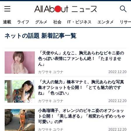
連載
ライフ
グルメ
社会
IT・ビジネス
エンタメ
リサ
ネットの話題 新着記事一覧
「天使やん」えなこ、胸元あらわなビキニ姿の
色っぽい表情にファンもん絶！ 「たまりませ
ん」
カワサキ ユウナ
2022.12.20
「大人の魅力」橋本マナミ、胸元あらわな写真
集オフショットを公開！ 「とても魅力的です
ね」「色っぽい」
カワサキ ユウナ
2022.12.20
小島瑠璃子、オレンジのビキニ姿のオフショッ
ト公開！ 「美し過ぎる」「相変わらずめっちゃ
可愛い」の声
カワサキ ユウナ
2022.12.20