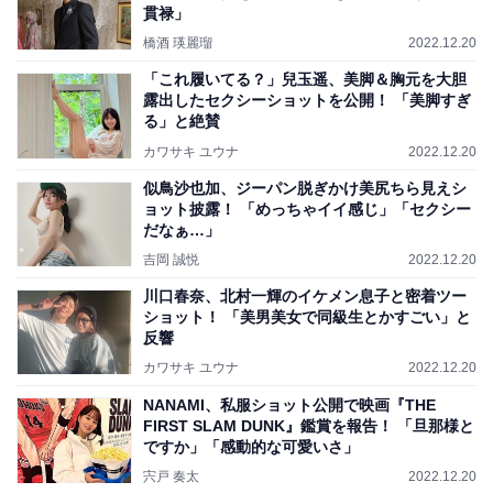
貫禄」
橋酒 瑛麗瑠
2022.12.20
「これ履いてる？」兒玉遥、美脚＆胸元を大胆
露出したセクシーショットを公開！ 「美脚すぎ
る」と絶賛
カワサキ ユウナ
2022.12.20
似鳥沙也加、ジーパン脱ぎかけ美尻ちら見えシ
ョット披露！ 「めっちゃイイ感じ」「セクシー
だなぁ…」
吉岡 誠悦
2022.12.20
川口春奈、北村一輝のイケメン息子と密着ツー
ショット！ 「美男美女で同級生とかすごい」と
反響
カワサキ ユウナ
2022.12.20
NANAMI、私服ショット公開で映画『THE
FIRST SLAM DUNK』鑑賞を報告！ 「旦那様と
ですか」「感動的な可愛いさ」
宍戸 奏太
2022.12.20