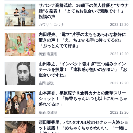
サバンナ高橋茂雄、16歳下の美人俳優と“サウナ
婚”を発表！ 「とてもお似合いで素敵です！」
祝福の声
カワサキ ユウナ
2022.12.20
内田理央、“電マ”片手の太ももあらわな格好に
驚きの声！ 「え、ちょw 右手に持ってるの」
「ぶっとんでて好き」
橋酒 瑛麗瑠
2022.12.20
山田孝之、“インパクト強すぎ”三つ編みツイン
テールを披露！ 「違和感が無いのが凄い」「お
似合いですね」
吉岡 誠悦
2022.12.20
山本舞香、篠原涼子＆倉科カナとの豪華スリー
ショット！ 「舞香ちゃんいつも以上にめっちゃ
盛れてる!?」
橋酒 瑛麗瑠
2022.12.20
須田亜香里、バスタオル1枚のセクシー入浴ショ
ット披露！ 「めちゃくちゃかわいい」「一緒に