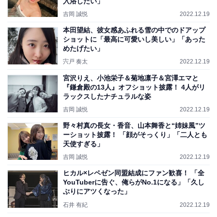
入浴したい」
吉岡 誠悦
2022.12.19
本田望結、彼女感あふれる雪の中でのドアップ
ショットに「最高に可愛いし美しい」「あった
めたげたい」
宍戸 奏太
2022.12.19
宮沢りえ、小池栄子＆菊地凛子＆宮澤エマと
『鎌倉殿の13人』オフショット披露！ 4人がリ
ラックスしたナチュラルな姿
吉岡 誠悦
2022.12.19
野々村真の長女・香音、山本舞香と“姉妹風”ツ
ーショット披露！ 「顔がそっくり」「二人とも
天使すぎる」
吉岡 誠悦
2022.12.19
ヒカル×レペゼン同盟結成にファン歓喜！ 「全
YouTuberに告ぐ、俺らがNo.1になる」「久し
ぶりにアツくなった」
石井 有紀
2022.12.19