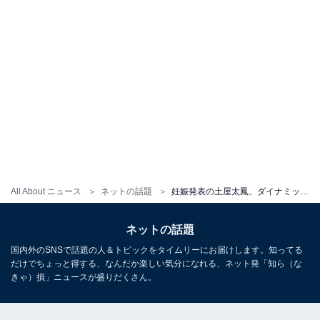
All About ニュース
ネットの話題
妊娠発表の土屋太鳳、ダイナミックなジャンプ姿に「安定期まではおてんば封印してね」と心配の声
ネットの話題
国内外のSNSで話題の人＆トピックをタイムリーにお届けします。知ってる
だけでちょっと得する、なんだか楽しい気分になれる、ネット発「知ら（な
きゃ）損」ニュースが盛りだくさん。