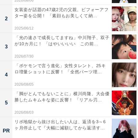
2026/08/06
女装姿が話題の47歳2児の父親、ビフォーアフ
ター姿を公開！ 「素顔もお美しくて納...
2
2025/06/12
「光の速さで成長してますね」中川翔子、双子
が10カ月に！ 「はやいいいい この前...
3
2026/07/30
「ポケモンで言う進化」女性タレント、25キ
ロ増量ショットに反響！ 「全然パーツ埋...
4
2026/08/05
「脚がとんでもないことに」横川尚隆、大会優
勝したムキムキな姿に反響！ 「リアル刃...
5
2026/08/03
リボ地獄から抜け出したい人は、返済を3～6
ヶ月停止して『大幅に減額してから返済す...
PR