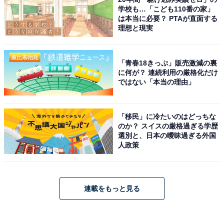
学校も…「こども110番の家」
は本当に必要？ PTAが直面する
理想と現実
「青春18きっぷ」販売激減の裏
に何が？ 連続利用の厳格化だけ
ではない「本当の理由」
「移民」に冷たいのはどっちな
のか？ スイスの厳格過ぎる学歴
選別と、日本の曖昧過ぎる外国
人政策
連載をもっと見る