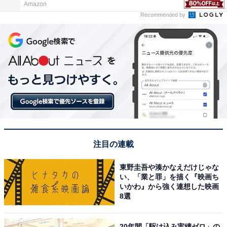
Amazon
Recommended by
注目の連載
東野圭吾や湊かなえだけじゃな
い、「業と罪」を描く『映画ち
いかわ』から強く連想した映画
8選
20年間「駆け込み実績ゼロ」の