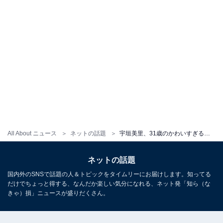
All About ニュース
ネットの話題
宇垣美里、31歳のかわいすぎるセーラー服姿公開！ 「現役生より似合って可愛い」「可愛い過ぎて悶絶」
ネットの話題
国内外のSNSで話題の人＆トピックをタイムリーにお届けします。知ってる
だけでちょっと得する、なんだか楽しい気分になれる、ネット発「知ら（な
きゃ）損」ニュースが盛りだくさん。