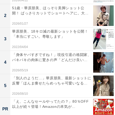
2026/04/12
51歳・華原朋美、ほっそり美脚ショット公
開！ ばっさりカットでショートヘアに。大...
2
2026/01/27
華原朋美、18キロ減の最新ショットを公開！
「本当にすごい。尊敬します」
3
2022/04/04
「身体ヤバすぎですね！」現役引退の格闘家、
バキバキの肉体に驚きの声「どんだけ良い...
4
2026/05/19
「別人のようだ…」華原朋美、最新ショットに
反響「ほんま痩せたらめっちゃ可愛いなる...
5
2026/08/10
「え、こんなセールやってたの？」80％OFF
以上が続々登場！Amazonの本気が...
PR