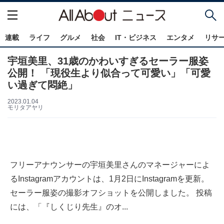
連載
ライフ
グルメ
社会
IT・ビジネス
エンタメ
リサ
宇垣美里、31歳のかわいすぎるセーラー服姿
公開！ 「現役生より似合って可愛い」「可愛
い過ぎて悶絶」
2023.01.04
モリタアヤリ
フリーアナウンサーの宇垣美里さんのマネージャーによ
るInstagramアカウントは、1月2日にInstagramを更新。
セーラー服姿の撮影オフショットを公開しました。 投稿
には、「『しくじり先生』のオ...