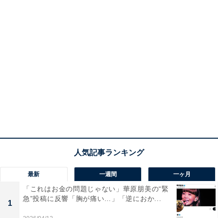
最新
一週間
一ヶ月
「これはお金の問題じゃない」華原朋美の“緊
急”投稿に反響「胸が痛い…」「逆におか...
1