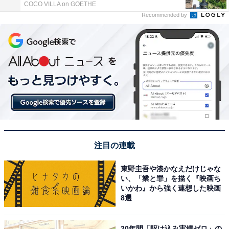
COCO VILLA on GOETHE
Recommended by
注目の連載
東野圭吾や湊かなえだけじゃな
い、「業と罪」を描く『映画ち
いかわ』から強く連想した映画
8選
20年間「駆け込み実績ゼロ」の