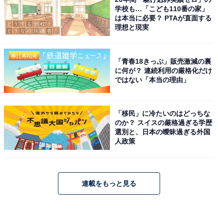
学校も…「こども110番の家」
は本当に必要？ PTAが直面する
理想と現実
「青春18きっぷ」販売激減の裏
に何が？ 連続利用の厳格化だけ
ではない「本当の理由」
「移民」に冷たいのはどっちな
のか？ スイスの厳格過ぎる学歴
選別と、日本の曖昧過ぎる外国
人政策
連載をもっと見る