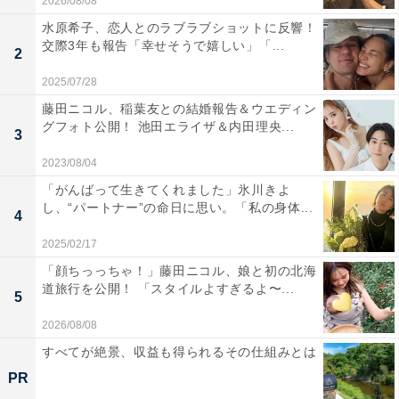
2026/08/08
水原希子、恋人とのラブラブショットに反響！
交際3年も報告「幸せそうで嬉しい」「...
2
2025/07/28
藤田ニコル、稲葉友との結婚報告＆ウエディン
グフォト公開！ 池田エライザ＆内田理央...
3
2023/08/04
「がんばって生きてくれました」氷川きよ
し、“パートナー”の命日に思い。「私の身体...
4
2025/02/17
「顔ちっっちゃ！」藤田ニコル、娘と初の北海
道旅行を公開！ 「スタイルよすぎるよ〜...
5
2026/08/08
すべてが絶景、収益も得られるその仕組みとは
PR