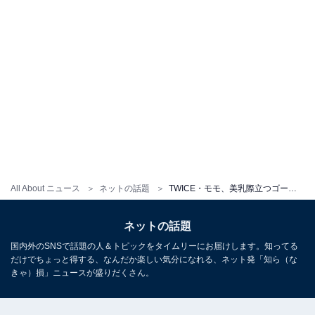
All About ニュース
ネットの話題
TWICE・モモ、美乳際立つゴージャス衣装＆ツインテール姿に「美に襲われました」「鬼かわいいです 」の声
ネットの話題
国内外のSNSで話題の人＆トピックをタイムリーにお届けします。知ってる
だけでちょっと得する、なんだか楽しい気分になれる、ネット発「知ら（な
きゃ）損」ニュースが盛りだくさん。