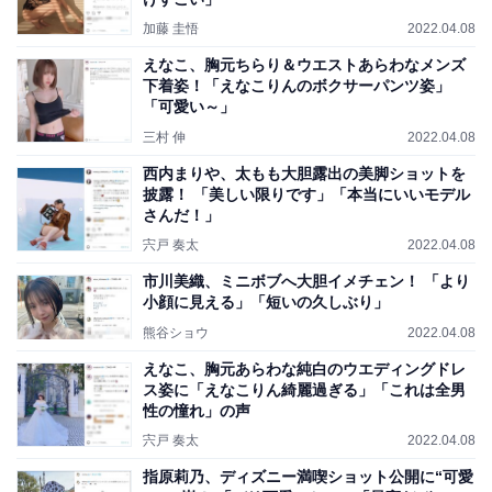
加藤 圭悟
2022.04.08
えなこ、胸元ちらり＆ウエストあらわなメンズ
下着姿！「えなこりんのボクサーパンツ姿」
「可愛い～」
三村 伸
2022.04.08
西内まりや、太もも大胆露出の美脚ショットを
披露！ 「美しい限りです」「本当にいいモデル
さんだ！」
宍戸 奏太
2022.04.08
市川美織、ミニボブへ大胆イメチェン！ 「より
小顔に見える」「短いの久しぶり」
熊谷ショウ
2022.04.08
えなこ、胸元あらわな純白のウエディングドレ
ス姿に「えなこりん綺麗過ぎる」「これは全男
性の憧れ」の声
宍戸 奏太
2022.04.08
指原莉乃、ディズニー満喫ショット公開に“可愛