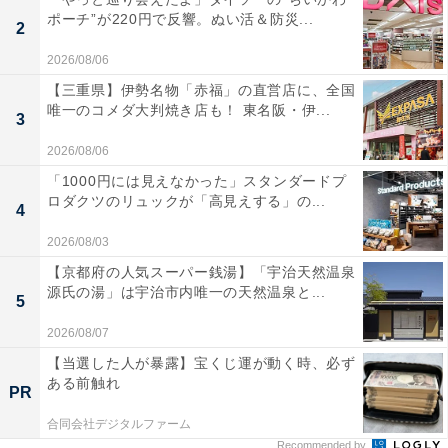
ポーチ”が220円で反響。ぬい活＆防災...
2
2026/08/06
【三重県】伊勢名物「赤福」の直営店に、全国
唯一のコメダ大判焼き店も！ 東名阪・伊...
3
2026/08/06
「1000円には見えなかった」スタンダードプ
ロダクツのリュックが「高見えする」の...
4
2026/08/03
【京都府の人気スーパー銭湯】「宇治天然温泉
源氏の湯」は宇治市内唯一の天然温泉と...
5
2026/08/07
【当選した人が暴露】宝くじ運が動く時、必ず
ある前触れ
PR
合同会社デジタルファーム
Recommended by