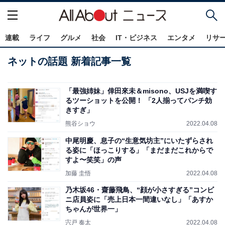
連載
ライフ
グルメ
社会
IT・ビジネス
エンタメ
リサ
ネットの話題 新着記事一覧
「最強姉妹」倖田來未＆misono、USJを満喫す
るツーショットを公開！ 「2人揃ってパンチ効
きすぎ」
熊谷ショウ
2022.04.08
中尾明慶、息子の“生意気坊主”にいたずらされ
る姿に「ほっこりする」「まだまだこれからで
すよ〜笑笑」の声
加藤 圭悟
2022.04.08
乃木坂46・齋藤飛鳥、“顔が小さすぎる”コンビ
ニ店員姿に「売上日本一間違いなし」「あすか
ちゃんが世界一」
宍戸 奏太
2022.04.08