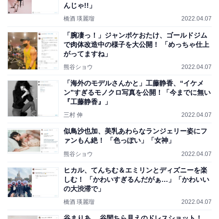
んじゃ!!」
橋酒 瑛麗瑠
2022.04.07
「腕凄っ！」ジャンポケおたけ、ゴールドジム
で肉体改造中の様子を大公開！ 「めっちゃ仕上
がってますね」
熊谷ショウ
2022.04.07
「海外のモデルさんかと」工藤静香、“イケメ
ン”すぎるモノクロ写真を公開！「今までに無い
『工藤静香』」
三村 伸
2022.04.07
似鳥沙也加、美乳あわらなランジェリー姿にフ
ァンもん絶！ 「色っぽい」「女神」
熊谷ショウ
2022.04.07
ヒカル、てんちむ＆エミリンとディズニーを楽
しむ！ 「かわいすぎるんだがぁ…」「かわいい
の大渋滞で」
橋酒 瑛麗瑠
2022.04.07
谷まりあ 、谷間ちら見えのドレスショット！