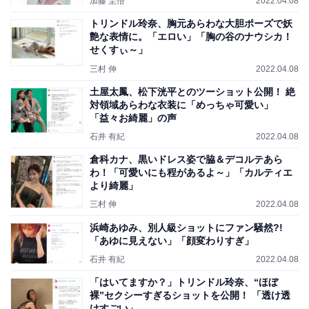
加藤 圭悟
2022.04.08
トリンドル玲奈、胸元あらわな大胆ポーズで妖
艶な表情に。「エロい」「胸の谷のナウシカ！
せくすぃ～」
三村 伸
2022.04.08
土屋太鳳、松下洸平とのツーショット公開！ 絶
対領域あらわな衣装に「めっちゃ可愛い」
「益々お綺麗」の声
石井 有紀
2022.04.08
倉科カナ、黒いドレス姿で脇＆デコルテあら
わ！「可愛いにも程があるよ～」「カルティエ
より綺麗」
三村 伸
2022.04.08
浜崎あゆみ、別人級ショットにファン騒然?!
「あゆに見えない」「顔変わりすぎ」
石井 有紀
2022.04.08
「はいてますか？」トリンドル玲奈、“ほぼ
裸”セクシーすぎるショットを公開！ 「透け透
けすごい」