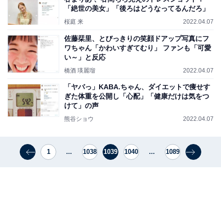
「絶世の美女」「後ろはどうなってるんだろ」
桜庭 来
2022.04.07
佐藤栞里、とびっきりの笑顔ドアップ写真にフ
ワちゃん「かわいすぎてむり」 ファンも「可愛
い～」と反応
橋酒 瑛麗瑠
2022.04.07
「ヤバっ」KABA.ちゃん、ダイエットで痩せす
ぎた体重を公開し「心配」「健康だけは気をつ
けて」の声
熊谷ショウ
2022.04.07
1
...
1038
1039
1040
...
1089