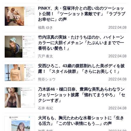
PINKY、夫・窪塚洋介との思い出のツーショッ
ト公開！ 「ツーショット素敵です」「ラブラブ
お幸せに」の声
福島 ゆき
2022.04.08
竹内涼真の実妹・たけうちほのか、ハイトーン
カラーに大胆イメチェン「たぶんいままでで一
番明るい髪色！」
宍戸 奏太
2022.04.08
安西ひろこ、43歳の腹筋割れした美ボディを披
露！ 「スタイル抜群」「さらにお美しく！」
熊谷ショウ
2022.04.08
乃木坂46・樋口日奈、豊満な美乳あらわなラン
ジェリーショット披露 「惚れてまうやろ」「セ
クシーすぎ」
石井 有紀
2022.04.08
大河もも、胸元たわわな水着ショットに「生き
る活力」「この甘い表情にもう…」の声