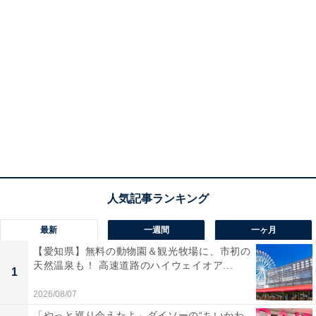
最新
一週間
一ヶ月
【愛知県】無料の動物園＆観光牧場に、市初の
天然温泉も！ 高速道路のハイウェイオア...
1
2026/08/07
「やっと巡り会えたよ」ダイソーの“ちいかわ