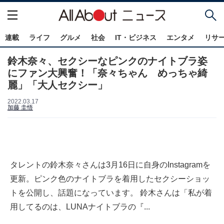
連載
ライフ
グルメ
社会
IT・ビジネス
エンタメ
リサ
鈴木奈々、セクシーなピンクのナイトブラ姿
にファン大興奮！「奈々ちゃん めっちゃ綺
麗」「大人セクシー」
2022.03.17
加藤 圭悟
タレントの鈴木奈々さんは3月16日に自身のInstagramを
更新。ピンク色のナイトブラを着用したセクシーショッ
トを公開し、話題になっています。 鈴木さんは「私が着
用してるのは、LUNAナイトブラの『...