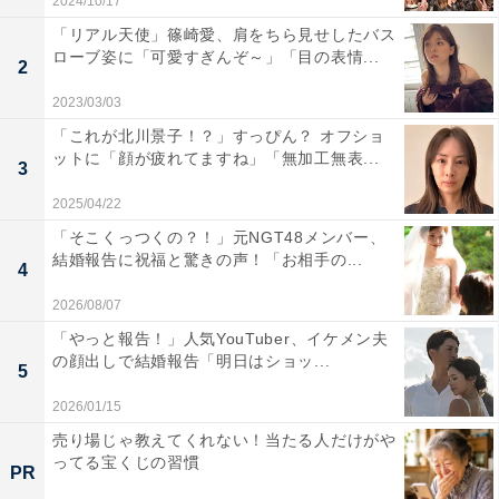
2024/10/17
「リアル天使」篠崎愛、肩をちら見せしたバス
ローブ姿に「可愛すぎんぞ～」「目の表情...
2
2023/03/03
「これが北川景子！？」すっぴん？ オフショ
ットに「顔が疲れてますね」「無加工無表...
3
2025/04/22
「そこくっつくの？！」元NGT48メンバー、
結婚報告に祝福と驚きの声！「お相手の...
4
2026/08/07
「やっと報告！」人気YouTuber、イケメン夫
の顔出しで結婚報告「明日はショッ...
5
2026/01/15
売り場じゃ教えてくれない！当たる人だけがや
ってる宝くじの習慣
PR