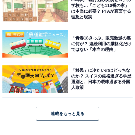
学校も…「こども110番の家」
は本当に必要？ PTAが直面する
理想と現実
「青春18きっぷ」販売激減の裏
に何が？ 連続利用の厳格化だけ
ではない「本当の理由」
「移民」に冷たいのはどっちな
のか？ スイスの厳格過ぎる学歴
選別と、日本の曖昧過ぎる外国
人政策
連載をもっと見る