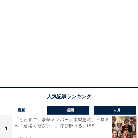
最新
一週間
一ヶ月
「うわすごい豪華メンバー」木梨憲武、ヒロミ
へ「連絡ください！」呼び掛ける。ISS...
1