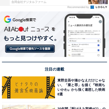
合同会社デジタルファーム
Recommended by
注目の連載
東野圭吾や湊かなえだけじゃな
い、「業と罪」を描く『映画ち
いかわ』から強く連想した映画
8選
20年間「駆け込み実績ゼロ」の