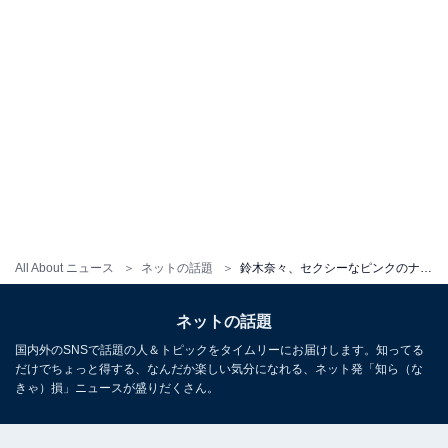
All About ニュース
ネットの話題
鈴木奈々、セクシーなピンクのナイトブラ姿にファン大興奮！「奈々ちゃん めっちゃ綺麗」「大人セクシー」
ネットの話題
国内外のSNSで話題の人＆トピックをタイムリーにお届けします。知ってる
だけでちょっと得する、なんだか楽しい気分になれる、ネット発「知ら（な
きゃ）損」ニュースが盛りだくさん。