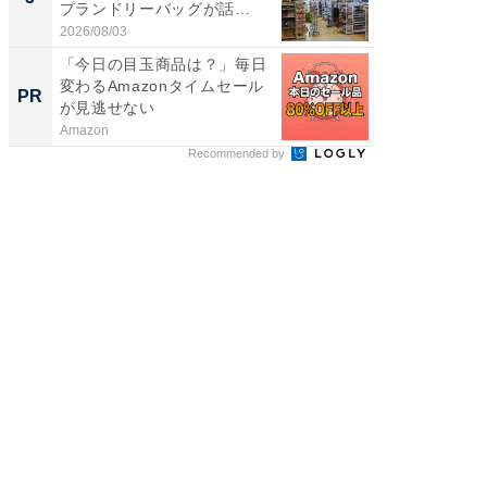
プランドリーバッグが話
リーバ
題。“さま...
わ...
2026/08/03
2026/08/0
「今日の目玉商品は？」毎日
すべて
変わるAmazonタイムセール
るその
PR
PR
が見逃せない
Amazon
COCO VIL
Recommended by