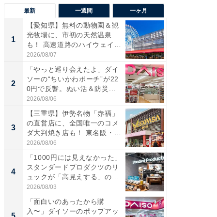
最新
一週間
一ヶ月
【愛知県】無料の動物園＆観
【兵庫
光牧場に、市初の天然温泉
ーメン
1
1
も！ 高速道路のハイウェイオ
再現した
ア...
道...
2026/08/07
2026/08/0
「やっと巡り会えたよ」ダイ
【三重
ソーの“ちいかわポーチ”が22
の直営
2
2
0円で反響。ぬい活＆防災...
ダ大判焼
伊...
2026/08/06
2026/08/0
【三重県】伊勢名物「赤福」
【千葉県
の直営店に、全国唯一のコメ
級マー
3
3
ダ大判焼き店も！ 東名阪・
ノベし
伊...
ー...
2026/08/06
2026/08/0
「1000円には見えなかった」
立山連
スタンダードプロダクツのリ
風呂に、
4
4
ュックが「高見えする」の...
層水風
帰...
2026/08/03
2026/08/0
「面白いのあったから購
「これ
入〜」ダイソーのポップアッ
ダイソ
5
5