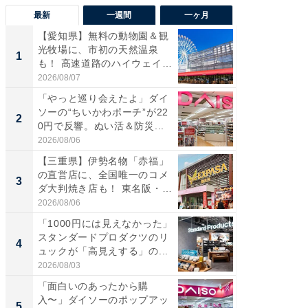
最新
一週間
一ヶ月
【愛知県】無料の動物園＆観
【兵庫
光牧場に、市初の天然温泉
ーメン
1
1
も！ 高速道路のハイウェイオ
再現した
ア...
道...
2026/08/07
2026/08/0
「やっと巡り会えたよ」ダイ
【三重
ソーの“ちいかわポーチ”が22
の直営
2
2
0円で反響。ぬい活＆防災...
ダ大判焼
伊...
2026/08/06
2026/08/0
【三重県】伊勢名物「赤福」
【千葉県
の直営店に、全国唯一のコメ
級マー
3
3
ダ大判焼き店も！ 東名阪・
ノベし
伊...
ー...
2026/08/06
2026/08/0
「1000円には見えなかった」
立山連
スタンダードプロダクツのリ
風呂に、
4
4
ュックが「高見えする」の...
層水風
帰...
2026/08/03
2026/08/0
「面白いのあったから購
「これ
入〜」ダイソーのポップアッ
ダイソ
5
5