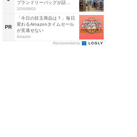
プランドリーバッグが話
リーバ
題。“さま...
わ...
2026/08/03
2026/08/0
「今日の目玉商品は？」毎日
「今日
変わるAmazonタイムセール
変わるA
PR
PR
が見逃せない
が見逃
Amazon
Amazon
Recommended by