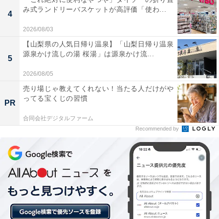
み式ランドリーバスケットが高評価「使わ...
4
2026/08/03
【山梨県の人気日帰り温泉】「山梨日帰り温泉
源泉かけ流しの湯 桜湯」は源泉かけ流...
5
【2024年7月の運勢】おうし座（4月20日～5月20
日生まれ）
2026/08/05
売り場じゃ教えてくれない！当たる人だけがや
ってる宝くじの習慣
コスパのよい運勢
PR
万事省エネでＯＫ！
合同会社デジタルファーム
Recommended by
＞【詳しく見る】全体運、社交運、恋愛運などの詳細は
こちら