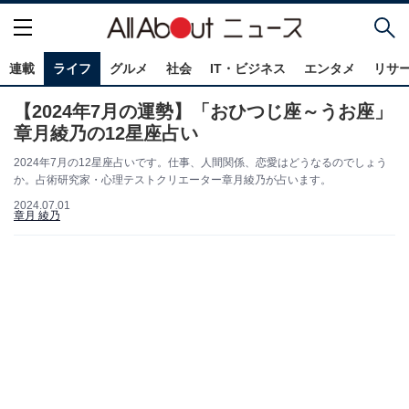
連載
ライフ
グルメ
社会
IT・ビジネス
エンタメ
リサ
【2024年7月の運勢】「おひつじ座～うお座」
章月綾乃の12星座占い
2024年7月の12星座占いです。仕事、人間関係、恋愛はどうなるのでしょう
か。占術研究家・心理テストクリエーター章月綾乃が占います。
2024.07.01
章月 綾乃