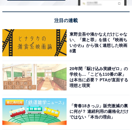
注目の連載
東野圭吾や湊かなえだけじゃな
い、「業と罪」を描く『映画ち
いかわ』から強く連想した映画
8選
20年間「駆け込み実績ゼロ」の
【2024年7月の運勢】ふたご座（5月21日～6月21
学校も…「こども110番の家」
日生まれ）
は本当に必要？ PTAが直面する
理想と現実
週イチでネジを巻く
調整日を設けましょう
「青春18きっぷ」販売激減の裏
に何が？ 連続利用の厳格化だけ
ではない「本当の理由」
＞【詳しく見る】全体運、社交運、恋愛運などの詳細は
こちら