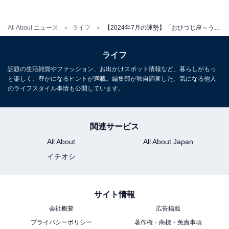
＞【詳しく見る】全体運、社交運、恋愛運などの詳細は
こちら
All About ニュース
ライフ
【2024年7月の運勢】「おひつじ座～うお座」章月綾乃の12星座占い
【2024年7月の運勢】おとめ座（8月23日～9月22
ライフ
日生まれ）
話題の生活雑貨やファッション、お出かけスポット情報など、暮らしがもっ
と楽しく、豊かになるヒントが満載。編集部が独自調査した、気になる他人
のライフスタイル事情も公開しています。
“忍び”マインドで
裏技で世界を動かす！
関連サービス
＞【詳しく見る】全体運、社交運、恋愛運などの詳細は
All About
All About Japan
こちら
イチオシ
【2024年7月の運勢】てんびん座（9月23日～10月
サイト情報
23日生まれ）
会社概要
広告掲載
プライバシーポリシー
著作権・商標・免責事項
時には振り切ることも大事。