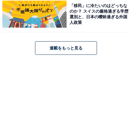
「移民」に冷たいのはどっちな
のか？ スイスの厳格過ぎる学歴
【2024年7月の運勢】かに座（6月22日～7月22日
選別と、日本の曖昧過ぎる外国
生まれ）
人政策
初めの一歩！
踏み出せば、世界が変わる！
連載をもっと見る
＞【詳しく見る】全体運、社交運、恋愛運などの詳細は
こちら
【2024年7月の運勢】しし座（7月23日～8月22日
生まれ）
心機一転
自由に生きる