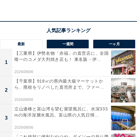
【2024年7月の運勢】おひつじ座（3月21日～4月
19日生まれ）
流れに逆らわず、
いい感じで力を抜いていく
最新
一週間
一ヶ月
＞【詳しく見る】全体運、社交運、恋愛運などの詳細は
【三重県】伊勢名物「赤福」の直営店に、全国
唯一のコメダ大判焼き店も！ 東名阪・伊...
こちら
1
2026/08/06
【千葉県】918㎡の県内最大級マーケットか
ら、廃校をリノベした直売所まで。ファー...
2
2026/08/06
立山連峰と富山湾を望む展望風呂に、水深333
mの海洋深層水風呂。富山県の人気日帰...
3
2026/08/06
「これ絶対に便利なやつや」ダイソーの折り畳