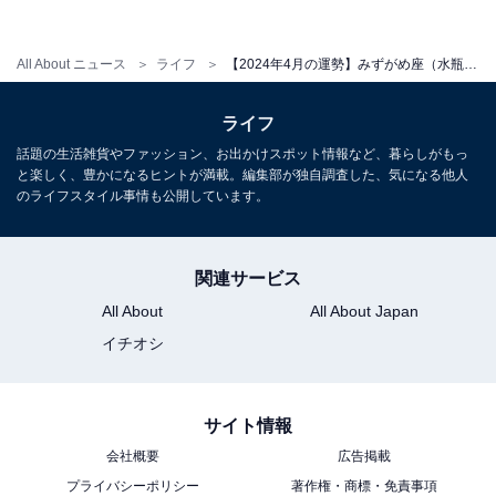
占い師：
章月 綾乃
All About ニュース
ライフ
【2024年4月の運勢】みずがめ座（水瓶座）の全体運、社交運、恋愛運【章月綾乃の12星座占い】
占い、心理テストの執筆、監修。雑誌、Web、広告
タイアップ記事などを多数手がけています。
ライフ
話題の生活雑貨やファッション、お出かけスポット情報など、暮らしがもっ
と楽しく、豊かになるヒントが満載。編集部が独自調査した、気になる他人
イラストレーター：
tokico
のライフスタイル事情も公開しています。
タウン情報誌の営業、住宅情報誌の編集を経てフリ
ーのイラストレーターに。媒体制作の経験を生かし
関連サービス
て、「わかりやすく、ゆる可愛く」をモットーに媒
体のコンテンツ理解を促進するようなイラストを制
All About
All About Japan
作しています。雑誌やWeb、結婚式やSNSの似顔絵
イチオシ
など幅広い分野で活動中。
サイト情報
会社概要
広告掲載
プライバシーポリシー
著作権・商標・免責事項