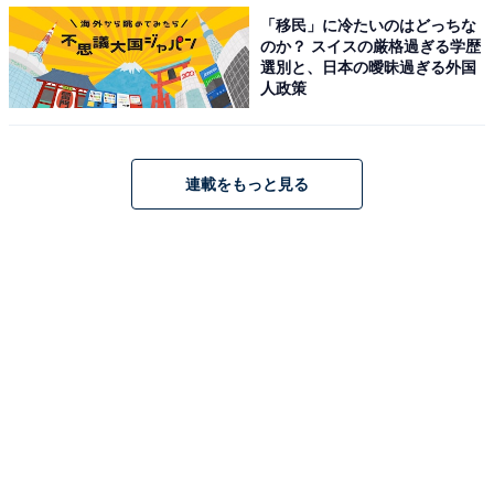
「移民」に冷たいのはどっちな
【4月の運勢】みずがめ座（水瓶座）※今見ている記事
のか？ スイスの厳格過ぎる学歴
【4月の運勢】うお座（魚座）
選別と、日本の曖昧過ぎる外国
人政策
連載をもっと見る
占い師＆イラストレータープロフィール