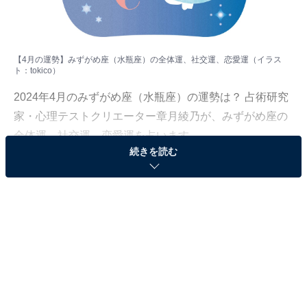
【4月の運勢】みずがめ座（水瓶座）の全体運、社交運、恋愛運（イラス
ト：
tokico
）
2024年4月のみずがめ座（水瓶座）の運勢は？ 占術研究
家・心理テストクリエーター章月綾乃が、みずがめ座の
全体運、社交運、恋愛運を占います。
続きを読む
＞【2024年4月の運勢】他の星座の運勢が気になる人は
こちら
みずがめ座（1月20日～2月18日生まれ）
イメージは、おもちゃ箱