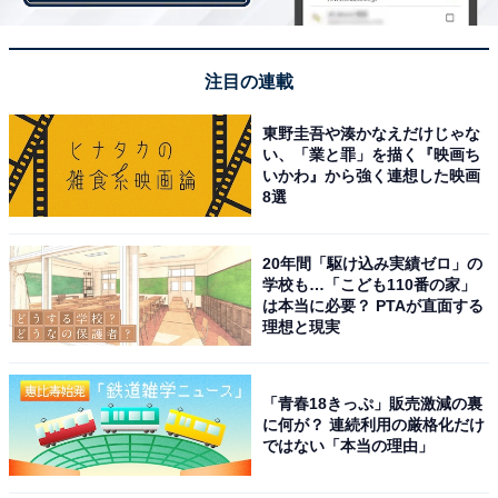
注目の連載
東野圭吾や湊かなえだけじゃな
い、「業と罪」を描く『映画ち
他の星座の運勢も見る
いかわ』から強く連想した映画
8選
【4月の運勢】おひつじ座（牡羊座）
【4月の運勢】おうし座（牡牛座）
20年間「駆け込み実績ゼロ」の
【4月の運勢】ふたご座（双子座）
学校も…「こども110番の家」
は本当に必要？ PTAが直面する
【4月の運勢】かに座（蟹座）
理想と現実
【4月の運勢】しし座（獅子座）
【4月の運勢】おとめ座（乙女座）
【4月の運勢】てんびん座（天秤座）
「青春18きっぷ」販売激減の裏
に何が？ 連続利用の厳格化だけ
【4月の運勢】さそり座（蠍座）
ではない「本当の理由」
【4月の運勢】いて座（射手座）
【4月の運勢】やぎ座（山羊座）