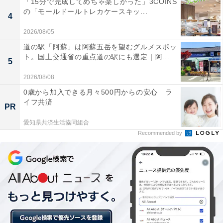
「15分で完成してめちゃ楽しかった」3COINS
の「モールドールトレカケースキッ...
と、思っていたのと違う仕上がりになってしまいます。
4
どんなに親しい友達、家族でも、少し切り離して、特別
2026/08/05
な関係を育てましょう。デートは、新スポットへ。
道の駅「阿蘇」は阿蘇五岳を望むグルメスポッ
ト。国土交通省の重点道の駅にも選定｜阿...
5
2026/08/08
ラッキーポイント……カーキ、シアー素材、レンタ
0歳から加入できる月々500円からの安心 ラ
ルサービス、カメラ
イフ共済
PR
愛知県共済生活協同組合
Recommended by