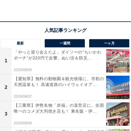
ールデンウィークは、バラエティ豊かに。旅に行くなら
滞在型ではなく周遊型。家で過ごすなら、日替わりでテ
ーマを変えてお休みを満喫して。
・社交運
最新
一週間
一ヶ月
濃淡が混ざり合います。グループで会っていても、あの
「やっと巡り会えたよ」ダイソーの“ちいかわ
人と話したい、もっと一緒にいたいと特定の人に気持ち
ポーチ”が220円で反響。ぬい活＆防災...
1
が吸い寄せられるでしょう。でも、“みんなと一緒”の場
2026/08/06
で、“1対1のトーク”に固執するのは、空気を乱すもの。
【愛知県】無料の動物園＆観光牧場に、市初の
あえて深く掘らずに、また改めて個別に会うセッティン
天然温泉も！ 高速道路のハイウェイオア...
2
グを心掛けて。大人の対応が、結局は、自分のためにな
2026/08/07
るようです。オフィスでは、本音で向き合って。相手も
【三重県】伊勢名物「赤福」の直営店に、全国
心を開いてくれて、いい仕事につながりそう。
唯一のコメダ大判焼き店も！ 東名阪・伊...
3
・恋愛運
2026/08/06
恋は、純粋培養で。2人の間に他の人の要素を加える