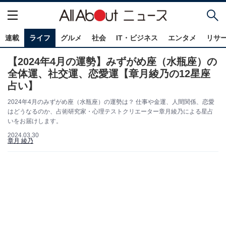
連載
ライフ
グルメ
社会
IT・ビジネス
エンタメ
リサ
【2024年4月の運勢】みずがめ座（水瓶座）の
全体運、社交運、恋愛運【章月綾乃の12星座
占い】
2024年4月のみずがめ座（水瓶座）の運勢は？ 仕事や金運、人間関係、恋愛
はどうなるのか、占術研究家・心理テストクリエーター章月綾乃による星占
いをお届けします。
2024.03.30
章月 綾乃