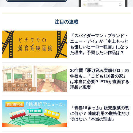
注目の連載
『スパイダーマン：ブランド・
ニュー・デイ』が「史上もっと
も優しいヒーロー映画」になっ
た理由。予習したい作品は？
20年間「駆け込み実績ゼロ」の
学校も…「こども110番の家」
は本当に必要？ PTAが直面する
理想と現実
尊厳を取り戻していく“ばんば”の表情の変化に涙
「青春18きっぷ」販売激減の裏
に何が？ 連続利用の厳格化だけ
Twitterでは「悠人兄ちゃんのツンデレ告白は永久保存
ではない「本当の理由」
版」「久留美と悠人のカップル成立は今週の重要ポイン
ト」「悠人兄ちゃんがひねくれても全部真意見抜いてる