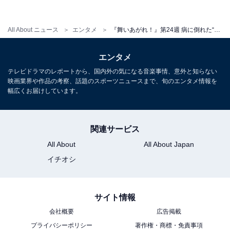
第25週は「未来を信じて」。刈谷たちが「空飛ぶクル
マ」の開発に取り組んでいると知った舞は、実用化され
All About ニュース
エンタメ
『舞いあがれ！』第24週 病に倒れた“ばんば”東大阪へ……立ち直っていく姿に感動の声
れば東大阪にとっても大きなチャンスになると協力を申
エンタメ
し出ます。一方、貴司は編集者の北條（川島潤哉）から
テレビドラマのレポートから、国内外の気になる音楽事情、意外と知らない
3冊目の歌集をまとめたいと言われるも、短歌が詠めず
映画業界や作品の考察、話題のスポーツニュースまで、旬のエンタメ情報を
に苦しんでいて――。最終回まで残すところあと少しと
幅広くお届けしています。
いう中で訪れる貴司の不穏。果たして物語がどう展開し
ていくのか注目です。
関連サービス
All About
All About Japan
イチオシ
【バックナンバー】
・
『舞いあがれ！』第23週 “ものづくり”に奔走する舞に
サイト情報
「パイロットの夢はどこに？」「子どもが引き継ぐ？」
会社概要
広告掲載
の声
プライバシーポリシー
著作権・商標・免責事項