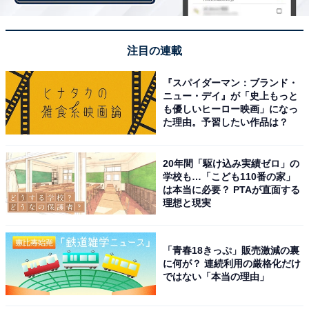
注目の連載
「飛行機の部品を作る」亡き浩太の夢を追う舞と
『スパイダーマン：ブランド・
仲間たちに涙
ニュー・デイ』が「史上もっと
も優しいヒーロー映画」になっ
亡き父・浩太の夢を継いで実現に向けひた走る舞。その
た理由。予習したい作品は？
粘り強さと頑固さは浩太を彷彿とさせるもので、「笠松
さんが先代社長のことを回想するシーン、『舞いあが
20年間「駆け込み実績ゼロ」の
学校も…「こども110番の家」
れ！』観てて初めて涙出てきた」「終盤に向けて動き出
は本当に必要？ PTAが直面する
したのかなって感じがする」など感動の声が寄せられて
理想と現実
います。
「青春18きっぷ」販売激減の裏
に何が？ 連続利用の厳格化だけ
また、ネジの試作品が完成した日に、貴司が短歌賞を受
ではない「本当の理由」
賞するという朗報が続き、「喜び合う舞と貴司の姿が微
笑ましかった」「舞と貴司はまるで両翼同士なんだね。