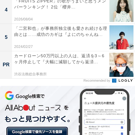
「FRUITS ZIPPER」の歌がうまいと思うメン
バーランキング！ 2位「櫻井...
4
2026/08/04
「二宮和也」が事務所独立後も愛され続ける理
由とは……成功のカギは『よにのちゃんね...
5
画像出典：NHK『舞いあがれ！』
公式サイト
2024/02/27
カードローン50万円以上の人は、返済を3～6
ヶ月停止して『大幅に減額してから返済...
PR
渋谷法務総合事務所
Recommended by