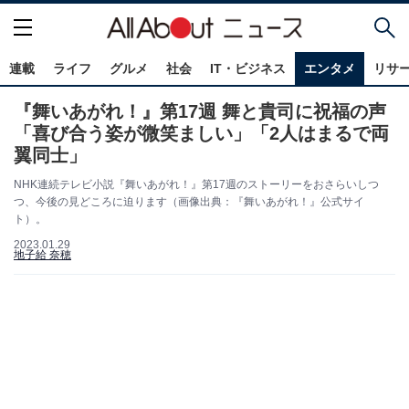
連載
ライフ
グルメ
社会
IT・ビジネス
エンタメ
リサ
『舞いあがれ！』第17週 舞と貴司に祝福の声
「喜び合う姿が微笑ましい」「2人はまるで両
翼同士」
NHK連続テレビ小説『舞いあがれ！』第17週のストーリーをおさらいしつ
つ、今後の見どころに迫ります（画像出典：『舞いあがれ！』公式サイ
ト）。
2023.01.29
地子給 奈穂