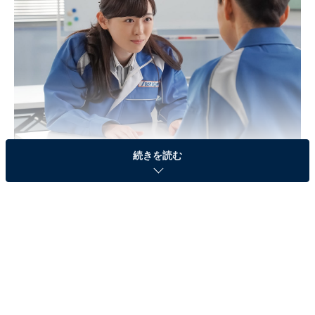
続きを読む
画像出典：NHK『舞いあがれ！』
公式サイト
第17週「大きな夢に向かって」あらすじ
IWAKURAに入社して3年、舞（福原遥）は営業のエース
として大活躍。会社の業績も上がり続け、社長のめぐみ
（永作博美）は機械や人を増やそうか悩んでいました。