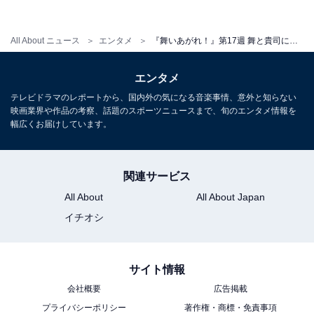
【バックナンバー】
・
All About ニュース
エンタメ
『舞いあがれ！』第17週 舞と貴司に祝福の声「喜び合う姿が微笑ましい」「2人はまるで両翼同士」
『舞いあがれ！』第16週 IWAKURAを救った悠人、めぐ
みとの握手に反響「どっかのニーニーと大違い」の声
エンタメ
・
テレビドラマのレポートから、国内外の気になる音楽事情、意外と知らない
『舞いあがれ！』第15週 パイロットを諦める大決断
映画業界や作品の考察、話題のスポーツニュースまで、旬のエンタメ情報を
幅広くお届けしています。
＆“柏木”目黒蓮との別れに「観てて辛い」「理解不能」
の声
・
関連サービス
『舞いあがれ！』第13～14週 急転直下の父の死……新年
All About
All About Japan
早々の衝撃展開に視聴者絶句
イチオシ
・
『舞いあがれ！』第12週 リーマンショックで分かれる明
暗！ 大躍進の兄・悠人（横山裕）に注目殺到
サイト情報
・
会社概要
広告掲載
『舞いあがれ！』第11週 ヒロインをめぐる初彼vs幼なじ
プライバシーポリシー
著作権・商標・免責事項