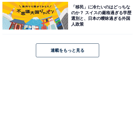
「移民」に冷たいのはどっちな
2人で励まし合って飛び続けている」「今週は幼なじみ
のか？ スイスの厳格過ぎる学歴
トリオが揃って大きな一歩踏み出したね」などの声が上
選別と、日本の曖昧過ぎる外国
人政策
がる一方、悠人が醸し出す不穏な空気に「何があった」
「また一波乱ありそう」と心配する声も。
連載をもっと見る
第18週は「親子の心」。舞が航空機用ボルト試作品の品
質試験に挑む中、貴司の受賞祝賀会が開かれ、さらに幼
なじみの久留美（山下美月）も結婚を報告しお祝いムー
ドに。しかし、めぐみは悠人の様子が気になって――。
「舞はもうパイロットにはなれないのかな」「パイロッ
トの夢がずっと引っかかってる」との声も継続して上が
る本作、物語が今後どう転じていくのか目が離せませ
ん。