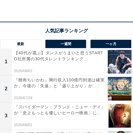
へと導きます。
一方、古書店「デラシネ」を八木（又吉直樹）から引き
継ぎ、短歌をつくり続けていた貴司（赤楚衛二）は「長
山短歌賞」へ応募し見事受賞。それぞれの努力が実を結
最新
一週間
一ヶ月
ぶ中、投資家の兄・悠人（横山裕）には何か思惑がある
【40代が選ぶ】ダンスがうまいと思うSTART
O社所属の30代タレントランキング...
様子で――。
1
2026/08/02
『映画ちいかわ』興行収入100億円到達は確実
か。今後の「失速」と「盛り上がり」が...
2
2026/07/28
『スパイダーマン：ブランド・ニュー・デイ』
が「史上もっとも優しいヒーロー映画」に...
3
2026/08/01