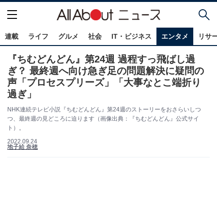
連載
ライフ
グルメ
社会
IT・ビジネス
エンタメ
リサ
『ちむどんどん』第24週 過程すっ飛ばし過
ぎ？ 最終週へ向け急ぎ足の問題解決に疑問の
声「プロセスプリーズ」「大事なとこ端折り
過ぎ」
NHK連続テレビ小説『ちむどんどん』第24週のストーリーをおさらいしつ
つ、最終週の見どころに迫ります（画像出典：『ちむどんどん』公式サイ
ト）。
2022.09.24
地子給 奈穂