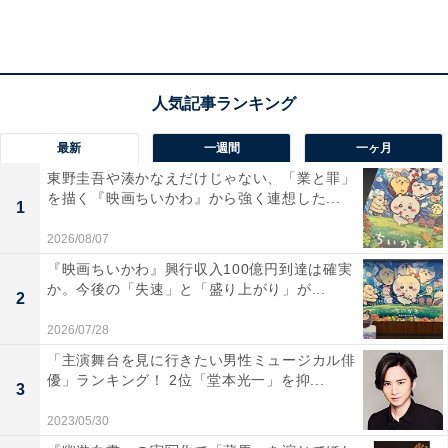
ターナ」を訪れます。
房子にペペロンチーノ対決を挑む暢子。房子は、「どこ
にいても誰かに美味しいものを食べさせることだけは続
けなさい。あなたならそれができる。私の命令は絶対」
最新
一週間
一ヶ月
と暢子にはなむけの言葉を贈るのでした。
東野圭吾や湊かなえだけじゃない、「業と罪」
を描く『映画ちいかわ』から強く連想した...
1
2026/08/07
『映画ちいかわ』興行収入100億円到達は確実
か。今後の「失速」と「盛り上がり」が...
2
2026/07/28
「主演舞台を見に行きたい男性ミュージカル俳
優」ランキング！ 2位「堂本光一」を抑...
3
2023/05/30