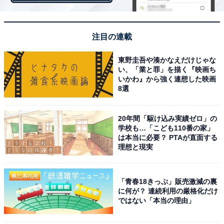
描かれない“過程”を求める声が殺到
注目の連載
病弱で夢も結婚も諦めかけていた歌子がようやく智と結
東野圭吾や湊かなえだけじゃな
い、「業と罪」を描く『映画ち
ばれた第24週。Twitterでは「智の『好きなわけよ』で少
いかわ』から強く連想した映画
しキュンとした」「好きなわけよ、からの歌子の目から
8選
流れる一筋の涙、めちゃめちゃいいな！」「『俺にとっ
ては歌子が一等賞』以来のキュン」「お幸せに！」など
20年間「駆け込み実績ゼロ」の
学校も…「こども110番の家」
祝福の声が寄せられる一方、「結局、歌子の病名って何
は本当に必要？ PTAが直面する
だったんだ？」「歌子がレコード出す話はどこに行っ
理想と現実
た？」など気になる点へのツッコミも。
「青春18きっぷ」販売激減の裏
に何が？ 連続利用の厳格化だけ
また、「いきなり送別会かぁ。矢作さんとも重子さんと
ではない「本当の理由」
も何もなかったの？」「一週間だから仕方ないけど、必
要でしょというところを端折り過ぎ」「本放送でもいき