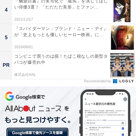
『幽遊白書』の実写化で「蔵馬」を演じてほし
い俳優3選！ 「ただただ美形」とファン...
4
2021/12/17
『スパイダーマン：ブランド・ニュー・デイ』
画像出典：NHK『ちむどんどん』
公式サイト
が「史上もっとも優しいヒーロー映画」に...
5
2026/08/01
コンビニで買うのは損！たばこ税なしの新型タ
バコが爆売れ中
PR
株式会社HAL
Recommended by