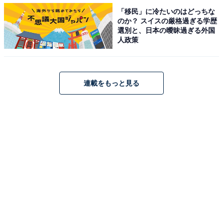
なり送別会なので2ヶ月の過程は全く理解できず。プロ
「移民」に冷たいのはどっちな
のか？ スイスの厳格過ぎる学歴
セスプリーズ！」「肝心の主人公である暢子の成長が全
選別と、日本の曖昧過ぎる外国
く見られない」「沖縄Uターンの理由が『ちむどんどん
人政策
したい』って…沖縄出る頃と思考が変わらない主人公に
驚き」など、急ぎ足の展開に物足りなさを感じる声も上
がっています。
連載をもっと見る
最終週は「やんばる！ちむどんどん！」。沖縄へ移住し
畑仕事に精を出す暢子は、地元野菜を生かした食堂を開
きたいと思いつきます。そんな中、東京からやって来た
房子。さらに、比嘉家には大きな災難が――？ 毎週さ
まざまな賛否両論が飛び交った本作の結末から目が離せ
ません。
【バックナンバー】