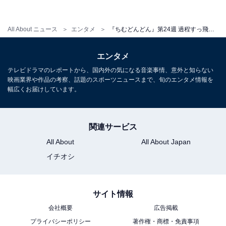
・
『ちむどんどん』第23週 “ニーニー”竜星涼の漢気プロポ
All About ニュース
エンタメ
『ちむどんどん』第24週 過程すっ飛ばし過ぎ？ 最終週へ向け急ぎ足の問題解決に疑問の声「プロセスプリーズ」「大事なとこ端折り過ぎ」
ーズ＆暢子出産、残る問題は智×歌子の恋？
・
エンタメ
『ちむどんどん』第22週 “矢作”井之脇海の決意に感動
テレビドラマのレポートから、国内外の気になる音楽事情、意外と知らない
映画業界や作品の考察、話題のスポーツニュースまで、旬のエンタメ情報を
も、生活を心配する声「既婚者なのに」「ヒロインはブ
幅広くお届けしています。
ラック経営者…」
・
『ちむどんどん』第21週 風呂敷広げ過ぎて回収しきれ
関連サービス
ず？ 掘り下げ＆描写不足に不満の声
All About
All About Japan
・
イチオシ
『ちむどんどん』第20週 “矢作“井之脇海の名演技に反響
「思わずもらい泣き」「暢子のパートナー移りそう」の
サイト情報
声
会社概要
広告掲載
・
プライバシーポリシー
著作権・商標・免責事項
『ちむどんどん』第19週 これが“家族の絆”でいいのか？