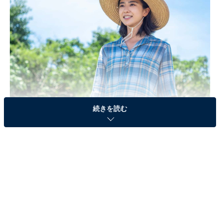
続きを読む
画像出典：NHK『ちむどんどん』
公式サイト
第24週のおさらい
暢子（黒島結菜）が和彦（宮沢氷魚）との子を出産して
4年。賢秀（流星涼）は清恵（佐津川愛美）と結婚し父
親になり、暢子の沖縄料理店「ちむどんどん」は大盛