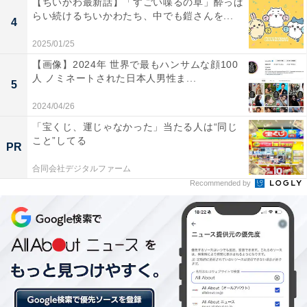
そんな良子に、かねてよりアプローチされていた製糖工
【ちいかわ最新話】「すごい喋るの草」酔っぱ
らい続けるちいかわたち、中でも鎧さんを...
場の御曹司・喜納金吾（渡辺大知）から縁談の話がきま
4
した。良子は想いを寄せる石川博夫（山田裕貴）に相談
2025/01/25
しますが、博夫の煮え切らない態度に憤然。良子に好き
【画像】2024年 世界で最もハンサムな顔100
人 ノミネートされた日本人男性ま...
な人がいると感づいている暢子や末妹・歌子（上白石萌
5
歌）は良子を心配しています。
2024/04/26
「宝くじ、運じゃなかった」当たる人は“同じ
こと”してる
PR
そんな中、「フォンターナ」での料理人への道が始まっ
た暢子は、大城から「まずは10日間続けて来ること」と
合同会社デジタルファーム
Recommended by
命じられます。つらくて逃げだすようではやっていけな
いという厳しい指摘に、暢子は「絶対やめません！」と
目を輝かせて宣言するのでした。