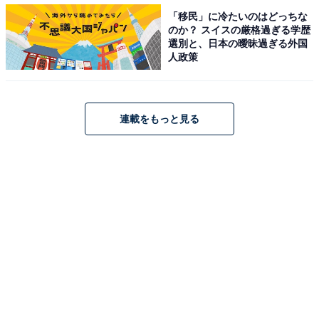
「移民」に冷たいのはどっちな
のか？ スイスの厳格過ぎる学歴
選別と、日本の曖昧過ぎる外国
人政策
連載をもっと見る
「ありえん」「ポンコツ」「ある意味リアル」賢
秀に賛否両論が集まる
気になる部分やツッコミを入れたくなる点が散見される
と話題の本作ですが、Twitterでは「モヤっとする点、変
な点はもちろんあるけど。でも役者さんの表情とかやっ
ぱりすごく良いな、すごいなぁと思ったりもしました」
「暢子が育ってからの沖縄編は正直どうかなって思った
けど、東京編に入って沖縄の人々の集団就職や鶴見の立