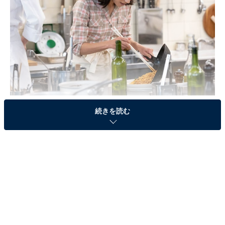
画像出典：NHK『ちむどんどん』
公式サイト
続きを読む
第6週「はじまりのゴーヤチャンプルー」
沖縄が本土復帰を果たした1972年。高校を卒業した比嘉
暢子（黒島結菜）は故郷の沖縄を離れ、料理人になるた
めに東京へやってきました。大都会の人ごみや行き交う
車に衝撃を受け、着いて早々「やんばるに帰る！」と弱