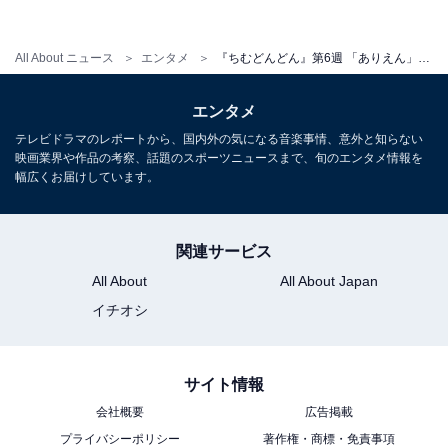
ち位置など、とても興味深い描写が出てきた。これから
が楽しみだ！」など、キャストの好演や今後の展開に期
All About ニュース
エンタメ
『ちむどんどん』第6週 「ありえん」「ある意味リアル」“ポンコツにーにー”賢秀に賛否両論が殺到
待を寄せる声が上がっています。
エンタメ
テレビドラマのレポートから、国内外の気になる音楽事情、意外と知らない
また、竜星涼さんがお茶目に演じる賢秀には、「ニーニ
映画業界や作品の考察、話題のスポーツニュースまで、旬のエンタメ情報を
幅広くお届けしています。
ーありえん」「にーにーってほんまポンコツやん。これ
からポンコツな奴は、にーにーって呼ぼ」「えっ？ボク
シングやめた!? さすがにーにー、ちゃんとオチがあった
関連サービス
んだな」「暢子が怒って問い詰めるシーンもあんまり本
All About
All About Japan
気が感じられないし（汗）二ー二ーはあんな役回りで腹
イチオシ
立つより寧ろ気の毒になってきた」「賢秀叩かれてるけ
ど、子育てして全員まっとうに育つ確証なんてない。そ
れを表面化して書いただけで叩かれてるけどある意味挑
サイト情報
戦的。ある意味リアル」など、さまざまな感想が上がっ
会社概要
広告掲載
ています。
プライバシーポリシー
著作権・商標・免責事項