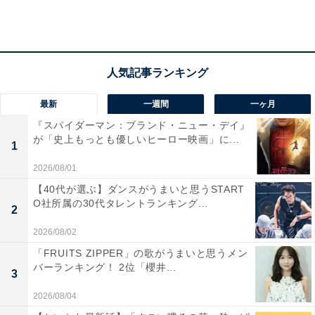
橋光二（高嶋政伸）のはからいで再テストのチャンスが
訪れます。作り慣れている得意なものをと言われた暢子
は、父・賢三（大森南朋）から伝授された沖縄そばを振
る舞い見事合格しました。
最新
一週間
一ヶ月
『スパイダーマン：ブランド・ニュー・デイ』
一方、三郎のはからいで、店主・金城順次（志ぃさー）
が「史上もっとも優しいヒーロー映画」に...
1
が切り盛りする沖縄料理店「あまゆ」の二階に下宿する
ことになった暢子。家賃の代わりに店を手伝うのが条件
2026/08/01
です。ある晩、店に賢秀がふらりと訪れました。賢秀と
【40代が選ぶ】ダンスがうまいと思うSTART
O社所属の30代タレントランキング...
暢子はひしと抱き合って再会を喜びます。「離れていて
2
も家族」と絆を確かめ合いますが、賢秀の借金問題が発
2026/08/02
端となり、長女・良子（川口春奈）は大叔父・賢吉（石
「FRUITS ZIPPER」の歌がうまいと思うメン
丸謙二郎）から金持ちとの縁談を迫られていました。
バーランキング！ 2位「櫻井...
3
2026/08/04