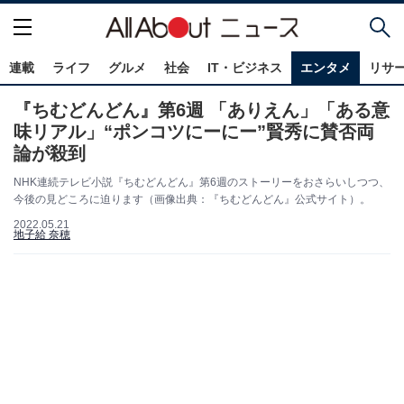
連載
ライフ
グルメ
社会
IT・ビジネス
エンタメ
リサ
『ちむどんどん』第6週 「ありえん」「ある意
味リアル」“ポンコツにーにー”賢秀に賛否両
論が殺到
NHK連続テレビ小説『ちむどんどん』第6週のストーリーをおさらいしつつ、
今後の見どころに迫ります（画像出典：『ちむどんどん』公式サイト）。
2022.05.21
地子給 奈穂