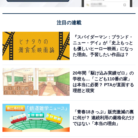
注目の連載
『スパイダーマン：ブランド・
ニュー・デイ』が「史上もっと
も優しいヒーロー映画」になっ
た理由。予習したい作品は？
20年間「駆け込み実績ゼロ」の
学校も…「こども110番の家」
画像出典：NHK『ちむどんどん』
公式サイト
は本当に必要？ PTAが直面する
理想と現実
「青春18きっぷ」販売激減の裏
に何が？ 連続利用の厳格化だけ
ではない「本当の理由」