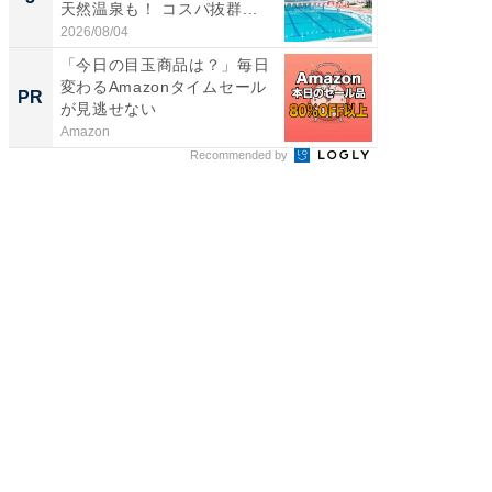
天然温泉も！ コスパ抜群...
ュックが
2026/08/04
2026/08/0
「今日の目玉商品は？」毎日
すべて
変わるAmazonタイムセール
るその
PR
PR
が見逃せない
Amazon
COCO VIL
Recommended by