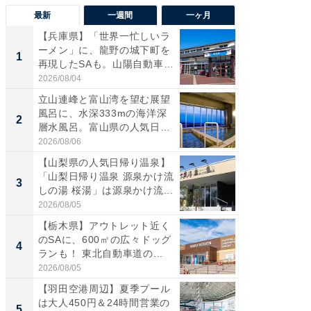
最新
一週間
一ヶ月
【兵庫県】「世界一忙しいラ
【三重
ーメン」に、龍野の城下町を
「鈴鹿天
1
1
再現したSAも。山陽自動車
は100
道...
2026/08/04
2026/08/0
立山連峰と富山湾を望む展望
「ミニオ
風呂に、水深333mの海洋深
ッグ！ 
2
2
層水風呂。富山県の人気日
ど、夏限
帰...
2026/08/06
2026/08/0
【山梨県の人気日帰り温泉】
【埼玉
「山梨日帰り温泉 源泉かけ流
「行田天
3
3
しの湯 桜湯」は源泉かけ流...
は和の
が...
2026/08/05
2026/08/0
【栃木県】アウトレット近く
【石川
のSAに、600㎡の広々ドッグ
湯】「天
4
4
ランも！ 東北自動車道の...
賀ゆめ
お...
2026/08/05
2026/08/0
【羽田空港周辺】夏季プール
「100
は大人450円＆24時間営業の
スタン
5
5