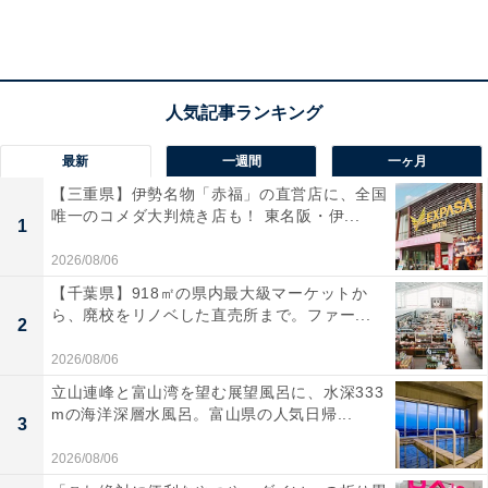
クリスマスマルシェをのぞいて、見比べるのも楽しそ
う。健康面は、栄養の偏りからくるだるさの改善を。バ
ランスのいい食生活で、ダイエット効果も狙ってみて。
・社交運
最新
一週間
一ヶ月
“面倒くささ”が先に立ちそう。仕事や体調を言い訳にド
【三重県】伊勢名物「赤福」の直営店に、全国
タキャンを考えてしまうかも。でも、これも全体運と同
唯一のコメダ大判焼き店も！ 東名阪・伊...
1
じで、行けば楽しく、来てよかったになります。自分で
2026/08/06
自分のお尻を叩いて、積極的に輪の中に入っていきまし
【千葉県】918㎡の県内最大級マーケットか
ょう。特に、世代の違う人との交流は有益です。意外な
ら、廃校をリノベした直売所まで。ファー...
2
視点、考え方を教えてもらって、ぐっと生きやすくなる
2026/08/06
はず。
立山連峰と富山湾を望む展望風呂に、水深333
mの海洋深層水風呂。富山県の人気日帰...
3
季節の贈り物は、ラッピングとカードにこだわって。忙
しくても一筆添えてみると、心が伝わります。
2026/08/06