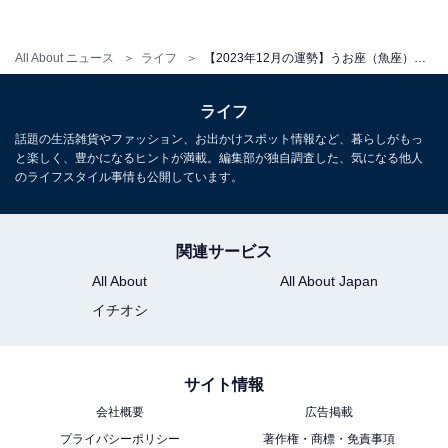
All About ニュース
ライフ
【2023年12月の運勢】うお座（魚座）の全体運、社交運、恋愛運【章月綾乃の12星座占い】
占い師＆イラストレータープロフィール
ライフ
占い師：
章月 綾乃
話題の生活雑貨やファッション、お出かけスポット情報など、暮らしがもっ
と楽しく、豊かになるヒントが満載。編集部が独自調査した、気になる他人
占い、心理テストの執筆、監修。雑誌、Web、広告
のライフスタイル事情も公開しています。
タイアップ記事などを多数手がけています。
関連サービス
イラストレーター：
tokico
All About
All About Japan
タウン情報誌の営業、住宅情報誌の編集を経てフリ
イチオシ
ーのイラストレーターに。媒体制作の経験を生かし
て、「わかりやすく、ゆる可愛く」をモットーに媒
サイト情報
体のコンテンツ理解を促進するようなイラストを制
会社概要
広告掲載
作しています。雑誌やWeb、結婚式やSNSの似顔絵
プライバシーポリシー
著作権・商標・免責事項
など幅広い分野で活動中。