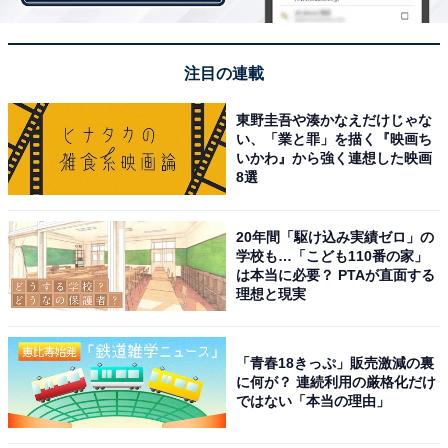
注目の連載
東野圭吾や湊かなえだけじゃな
い、「業と罪」を描く『映画ち
いかわ』から強く連想した映画
8選
他の星座の運勢も見る
20年間「駆け込み実績ゼロ」の
学校も…「こども110番の家」
は本当に必要？ PTAが直面する
【12月の運勢】おひつじ座（牡羊座）
理想と現実
【12月の運勢】おうし座（牡牛座）
【12月の運勢】ふたご座（双子座）
【12月の運勢】かに座（蟹座）
「青春18きっぷ」販売激減の裏
に何が？ 連続利用の厳格化だけ
【12月の運勢】しし座（獅子座）
ではない「本当の理由」
【12月の運勢】おとめ座（乙女座）
【12月の運勢】てんびん座（天秤座）