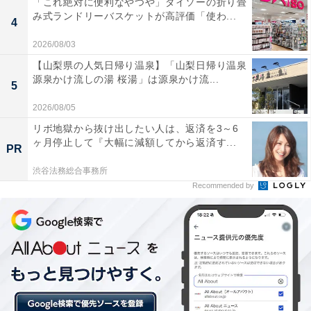
「これ絶対に便利なやつや」ダイソーの折り畳
み式ランドリーバスケットが高評価「使わ...
・恋愛運
4
恋は真剣味が増してきます。交際や結婚が視野に入っ
2026/08/03
て、一途さが求められるでしょう。この段階で心が決ま
【山梨県の人気日帰り温泉】「山梨日帰り温泉
らないなら、相手選びを間違えているサイン。別の可能
源泉かけ流しの湯 桜湯」は源泉かけ流...
5
性も求めてみて。デートは、クリスマスを楽しむプラン
2026/08/05
で。
リボ地獄から抜け出したい人は、返済を3～6
ヶ月停止して『大幅に減額してから返済す...
PR
ラッキーポイント……ブラック、マフラー、リップ
渋谷法務総合事務所
Recommended by
バーム、サウナ