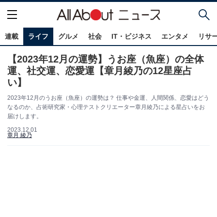
連載
ライフ
グルメ
社会
IT・ビジネス
エンタメ
リサ
【2023年12月の運勢】うお座（魚座）の全体
運、社交運、恋愛運【章月綾乃の12星座占
い】
2023年12月のうお座（魚座）の運勢は？ 仕事や金運、人間関係、恋愛はどう
なるのか、占術研究家・心理テストクリエーター章月綾乃による星占いをお
届けします。
2023.12.01
章月 綾乃