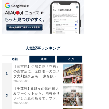
最新
一週間
一ヶ月
【三重県】伊勢名物「赤福」
【兵庫
の直営店に、全国唯一のコメ
ーメン
1
1
ダ大判焼き店も！ 東名阪・
再現した
伊...
道...
2026/08/06
2026/08/0
【千葉県】918㎡の県内最大
【三重
級マーケットから、廃校をリ
「鈴鹿天
2
2
ノベした直売所まで。ファ
は100
ー...
2026/08/06
2026/08/0