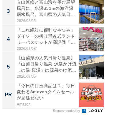
立山連峰と富山湾を望む展望
ステラ
風呂に、水深333mの海洋深
詰め放題
3
3
層水風呂。富山県の人気日
00円で「
帰...
2026/08/06
2026/08/0
「これ絶対に便利なやつや」
「ミニオ
ダイソーの折り畳み式ランド
ッグ！ 
4
4
リーバスケットが高評価「使
ど、夏限
わ...
2026/08/03
2026/08/0
【山梨県の人気日帰り温泉】
【埼玉
「山梨日帰り温泉 源泉かけ流
「行田天
5
5
しの湯 桜湯」は源泉かけ流...
は和の
が...
2026/08/05
2026/08/0
「今日の目玉商品は？」毎日
特別な名
変わるAmazonタイムセール
で選ぶR
PR
PR
が見逃せない
Amazon
ReFa GIN
Recommended by