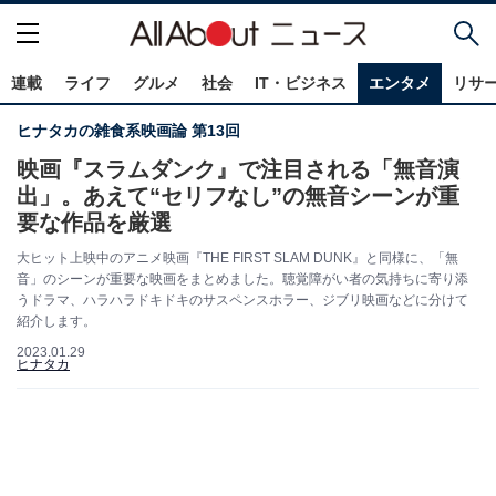
連載
ライフ
グルメ
社会
IT・ビジネス
エンタメ
リサ
ヒナタカの雑食系映画論 第13回
映画『スラムダンク』で注目される「無音演
出」。あえて“セリフなし”の無音シーンが重
要な作品を厳選
大ヒット上映中のアニメ映画『THE FIRST SLAM DUNK』と同様に、「無
音」のシーンが重要な映画をまとめました。聴覚障がい者の気持ちに寄り添
うドラマ、ハラハラドキドキのサスペンスホラー、ジブリ映画などに分けて
紹介します。
2023.01.29
ヒナタカ