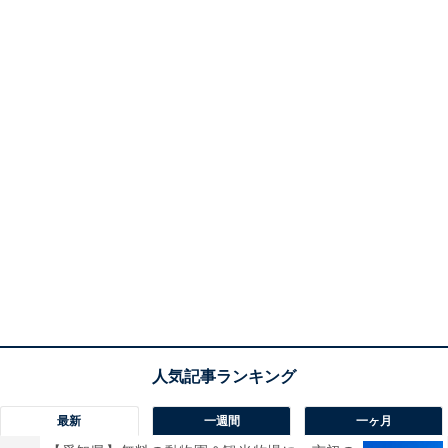
最新
一週間
一ヶ月