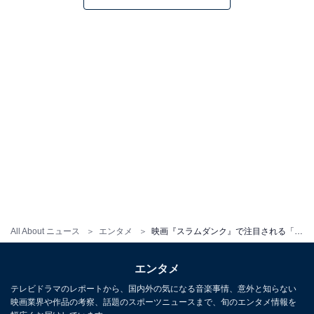
All About ニュース
エンタメ
映画『スラムダンク』で注目される「無音演出」。あえて“セリフなし”の無音シーンが重要な作品を厳選
エンタメ
テレビドラマのレポートから、国内外の気になる音楽事情、意外と知らない
映画業界や作品の考察、話題のスポーツニュースまで、旬のエンタメ情報を