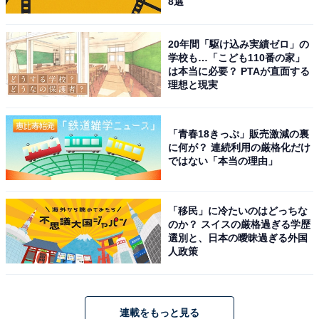
8選
20年間「駆け込み実績ゼロ」の
学校も…「こども110番の家」
は本当に必要？ PTAが直面する
理想と現実
「青春18きっぷ」販売激減の裏
に何が？ 連続利用の厳格化だけ
ではない「本当の理由」
「移民」に冷たいのはどっちな
のか？ スイスの厳格過ぎる学歴
選別と、日本の曖昧過ぎる外国
人政策
連載をもっと見る