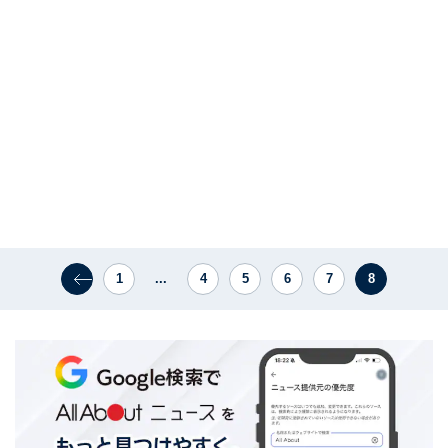
1
...
4
5
6
7
8