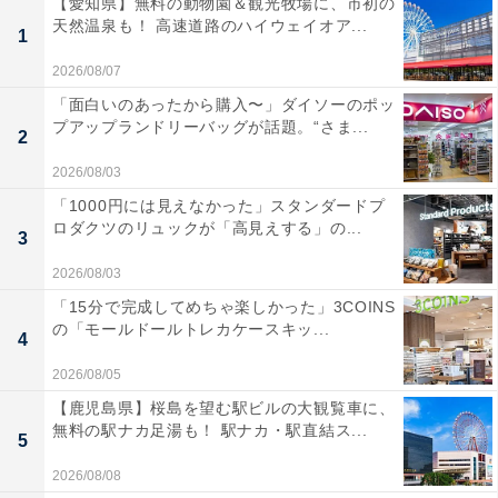
【愛知県】無料の動物園＆観光牧場に、市初の
天然温泉も！ 高速道路のハイウェイオア...
1
2026/08/07
「面白いのあったから購入〜」ダイソーのポッ
プアップランドリーバッグが話題。“さま...
2
2026/08/03
「1000円には見えなかった」スタンダードプ
ロダクツのリュックが「高見えする」の...
3
2026/08/03
「15分で完成してめちゃ楽しかった」3COINS
の「モールドールトレカケースキッ...
4
2026/08/05
【鹿児島県】桜島を望む駅ビルの大観覧車に、
無料の駅ナカ足湯も！ 駅ナカ・駅直結ス...
5
2026/08/08