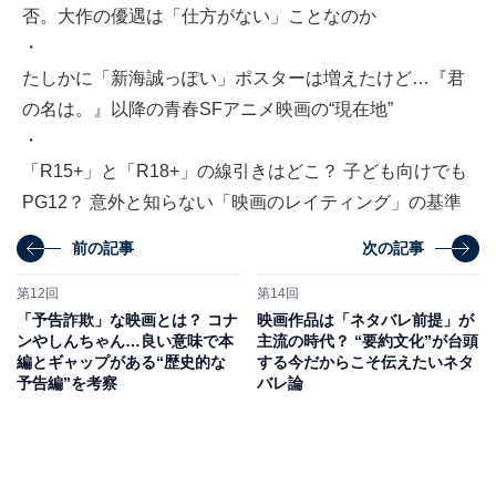
否。大作の優遇は「仕方がない」ことなのか
・
たしかに「新海誠っぽい」ポスターは増えたけど…『君
の名は。』以降の青春SFアニメ映画の“現在地”
・
「R15+」と「R18+」の線引きはどこ？ 子ども向けでも
PG12？ 意外と知らない「映画のレイティング」の基準
前の記事
次の記事
第12回
第14回
「予告詐欺」な映画とは？ コナ
映画作品は「ネタバレ前提」が
ンやしんちゃん…良い意味で本
主流の時代？ “要約文化”が台頭
編とギャップがある“歴史的な
する今だからこそ伝えたいネタ
予告編”を考察
バレ論