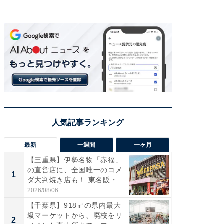
最新
一週間
一ヶ月
【三重県】伊勢名物「赤福」
【兵庫
の直営店に、全国唯一のコメ
ーメン
1
1
ダ大判焼き店も！ 東名阪・
再現した
伊...
道...
2026/08/06
2026/08/0
【千葉県】918㎡の県内最大
【三重
級マーケットから、廃校をリ
の直営
2
2