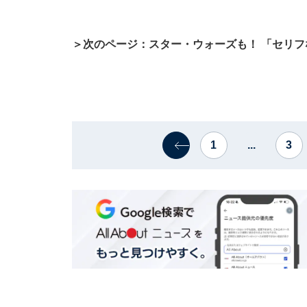
＞次のページ：スター・ウォーズも！ 「セリ
1
...
3