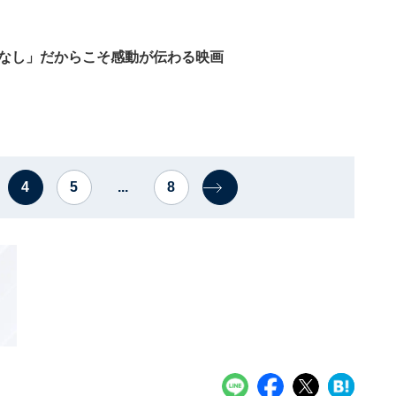
フなし」だからこそ感動が伝わる映画
4
5
...
8