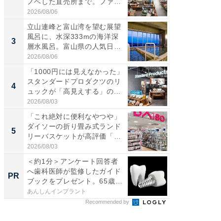
ノベした直売所まで。ファ
ダ大判焼
ー...
伊...
2026/08/06
2026/08/0
立山連峰と富山湾を望む展望
【千葉県
風呂に、水深333mの海洋深
級マー
3
3
層水風呂。富山県の人気日
ノベし
帰...
ー...
2026/08/06
2026/08/0
「1000円には見えなかった」
ステラ
スタンダードプロダクツのリ
詰め放題
4
4
ュックが「高見えする」の...
00円で「
2026/08/03
2026/08/0
「これ絶対に便利なやつや」
立山連
ダイソーの折り畳み式ランド
風呂に、
5
5
リーバスケットが高評価「使
層水風
わ...
帰...
2026/08/03
2026/08/0
＜約1分＞アンケート回答者
65歳以
へ歯科医師が監修したガイド
プラン
PR
PR
ブックをプレゼント。65歳
なたに
以...
を...
あんしんインプラント
あんしん
Recommended by