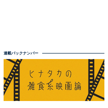
て、それでいて青年の成長のドラマにも感動があり、現
代的な批評性まで兼ね備えているという、全方位的に優
れた、老若男女が楽しめるエンタメ超大作
なのです。
連載バックナンバー
前置き：映画『ダンジョンズ＆ドラゴンズ』ファ
ンに大推薦！
「パッと見の印象よりも100倍面白いから見てくれ