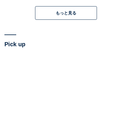
もっと見る
すでに高評価のレビューが届けられていますし、結論と
しては「とにかく楽しい映画を求める人は見て」「映画
のダンジョンズ＆ドラゴンズが好きな人は絶対見て」で
終わりにしていいのですが、なぜ『マスターズ・オブ・
Pick up
ユニバース』を見なければならないのか。さらなる理由
を5つのポイントに分けて解説しましょう。