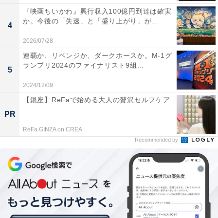
『映画ちいかわ』興行収入100億円到達は確実
か。今後の「失速」と「盛り上がり」が...
4
2026/07/28
連覇か、リベンジか、ダークホースか。M-1グ
ランプリ2024のファイナリスト9組...
5
2024/12/09
前の記事
次の記事
【銀座】ReFaで始める大人の贅沢セルフケア
第227回
第229回
PR
『TOKYO BURST-犯罪都市-』
映画『マイケル』4DX感想！ 実
ReFa GINZA on CREA
水上恒司が最大の「勝因」かつ
は“音楽映画にこそマッチす
Recommended by
福士蒼汰が「ヤバすぎる」理由
る”理由。体感できるのはリズ
を全力解説！
ムだけじゃない
1
2
3
4