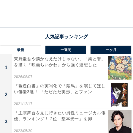
とはいえ、予備知識がゼロでも楽しめる内容ですし、何
も知らずに見たいという人は今すぐ映画館に駆けつけて
ください。
あわせて読みたい
見るならどっち？『君のクイズ』と『ミステ
リー・アリーナ』の共通点と「映画ならでは
最新
一週間
一ヶ月
の工夫」とは
東野圭吾や湊かなえだけじゃない、「業と罪」
を描く『映画ちいかわ』から強く連想した...
1
めちゃくちゃ感情移入しやすい導
2026/08/07
次ページ
入
『幽遊白書』の実写化で「蔵馬」を演じてほし
い俳優3選！ 「ただただ美形」とファン...
2
2021/12/17
「主演舞台を見に行きたい男性ミュージカル俳
優」ランキング！ 2位「堂本光一」を抑...
3
2023/05/30