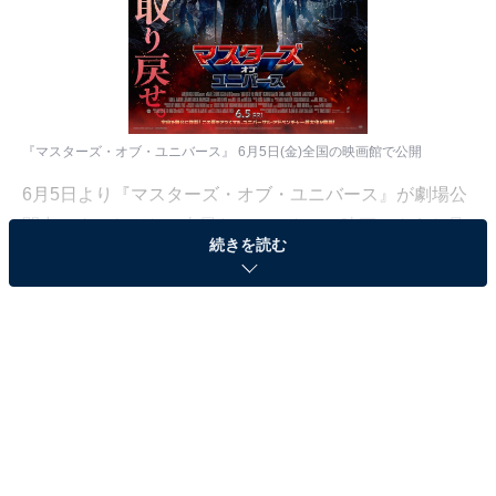
『マスターズ・オブ・ユニバース』 6月5日(金)全国の映画館で公開
6月5日より『マスターズ・オブ・ユニバース』が劇場公
開中です。なんだか古風なファンタジー映画のような見
続きを読む
た目だし、元ネタをよく知らないし……といった理由か
ら「微妙そうだし見なくてもいいかな」と思っている人
もいるかもしれませんが、ちょっと待っていただきたい
です。
だって、めちゃくちゃ面白いんですよ、この映画！ 後述
するように
クリエイターの名前から「間違いない」クオ
リティーですし、コメディ要素が多めでクスクス笑え