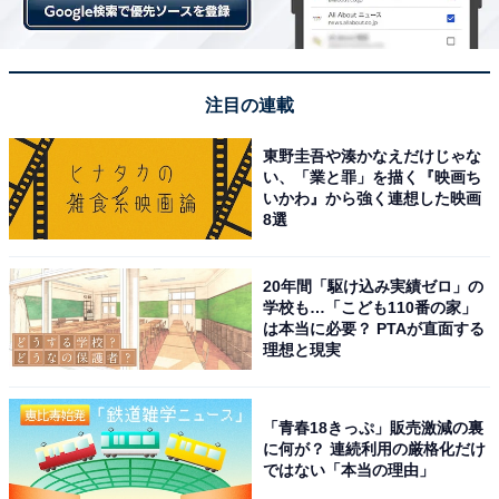
注目の連載
東野圭吾や湊かなえだけじゃな
い、「業と罪」を描く『映画ち
いかわ』から強く連想した映画
8選
20年間「駆け込み実績ゼロ」の
学校も…「こども110番の家」
は本当に必要？ PTAが直面する
理想と現実
「青春18きっぷ」販売激減の裏
に何が？ 連続利用の厳格化だけ
ではない「本当の理由」