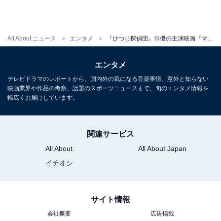
All About ニュース
エンタメ
『ひつじ探偵団』俳優の主演映画『マスターズ・オブ・ユニバース』が面白い！ 必見である5つの理由を全力解説
エンタメ
テレビドラマのレポートから、国内外の気になる音楽事情、意外と知らない
映画業界や作品の考察、話題のスポーツニュースまで、旬のエンタメ情報を
幅広くお届けしています。
関連サービス
All About
All About Japan
イチオシ
サイト情報
会社概要
広告掲載