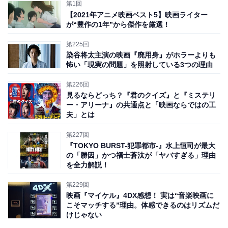
よ！」と鼻息荒く訴えたくなる様は、2023年公開の映画
第1回
【2021年アニメ映画ベスト5】映画ライター
『ダンジョンズ＆ドラゴンズ／アウトローたちの誇り』
が“豊作の1年”から傑作を厳選！
を思い出しました。
第225回
染谷将太主演の映画『廃用身』がホラーよりも
怖い「現実の問題」を照射している3つの理由
第226回
見るならどっち？『君のクイズ』と『ミステリ
ー・アリーナ』の共通点と「映画ならではの工
夫」とは
第227回
『TOKYO BURST-犯罪都市-』水上恒司が最大
の「勝因」かつ福士蒼汰が「ヤバすぎる」理由
を全力解説！
そちらの
「剣と魔法のファンタジー」「クスクス笑え
る」「ダメだけど愛おしい人たちの大奮闘」「豪華吹き
第229回
替え声優陣が集結」「2時間超えの上映時間（140分）な
映画『マイケル』4DX感想！ 実は“音楽映画に
こそマッチする”理由。体感できるのはリズムだ
がらテンポが良くて見せ場満載で飽きさせない」などの
けじゃない
特徴が好きな人は、本作もきっと気に入る
と思います。