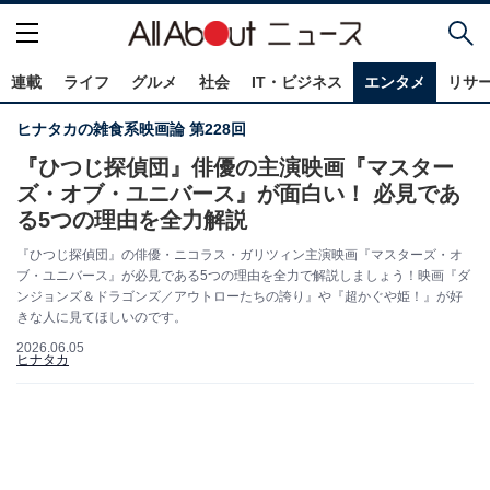
連載
ライフ
グルメ
社会
IT・ビジネス
エンタメ
リサ
ヒナタカの雑食系映画論 第228回
『ひつじ探偵団』俳優の主演映画『マスター
ズ・オブ・ユニバース』が面白い！ 必見であ
る5つの理由を全力解説
『ひつじ探偵団』の俳優・ニコラス・ガリツィン主演映画『マスターズ・オ
ブ・ユニバース』が必見である5つの理由を全力で解説しましょう！映画『ダ
ンジョンズ＆ドラゴンズ／アウトローたちの誇り』や『超かぐや姫！』が好
きな人に見てほしいのです。
2026.06.05
ヒナタカ