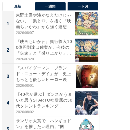
最新
一週間
一ヶ月
東野圭吾や湊かなえだけじゃ
【40代
ない、「業と罪」を描く『映
いと思う
1
1
画ちいかわ』から強く連想し
代タレン
た...
2026/08/07
2026/08/0
『映画ちいかわ』興行収入10
東野圭
0億円到達は確実か。今後の
ない、
2
2
「失速」と「盛り上がり」
画ちい
が...
た...
2026/07/28
2026/08/0
『スパイダーマン：ブラン
ワケあ
ド・ニュー・デイ』が「史上
マ『フ
3
3
もっとも優しいヒーロー映
演技連発
画」に...
の...
2026/08/01
2026/08/0
【40代が選ぶ】ダンスがうま
「FRUI
いと思うSTARTO社所属の30
うまい
4
4
代タレントランキング...
ング！ 2
2026/08/02
2026/08/0
サンリオ大賞で「ハンギョド
【銀座】
ン」を推したい理由。“圏
の贅沢
5
PR