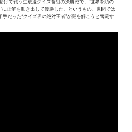
を賭けて戦う生放送クイズ番組の決勝戦で、”世界を頭の
かずに正解を叩き出して優勝した、というもの。世間では
手だった“クイズ界の絶対王者”が謎を解こうと奮闘す