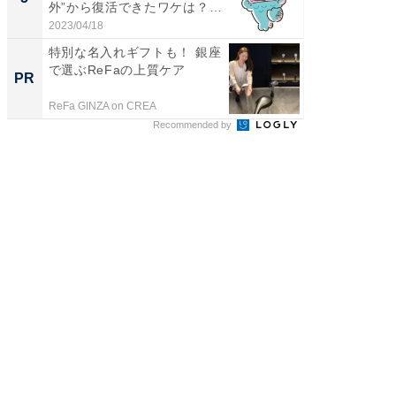
外”から復活できたワケは？
投...
2023/04/18
ReFa GIN
特別な名入れギフトも！ 銀座
で選ぶReFaの上質ケア
PR
ReFa GINZA on CREA
Recommended by