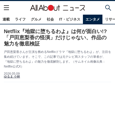
連載
ライフ
グルメ
社会
IT・ビジネス
エンタメ
リサ
Netflix『地獄に堕ちるわよ』は何が面白い!?
「戸田恵梨香の怪演」だけじゃない、作品の
魅力を徹底検証
戸田恵梨香さんが主演を務めるNetflixドラマ『地獄に堕ちるわよ』が、注目を
集め続けています。そこで、この記事では元テレビ局スタッフの筆者が、
『地獄に堕ちるわよ』の魅力を徹底解剖します。（サムネイル画像出典：
Netflix公式X）
2026.05.09
ゆるま 小林