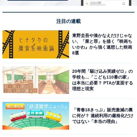
合い」
そして、素晴らしい演技を見せる戸田さんと、伊藤沙莉
注目の連載
さんの掛け合いも見どころの1つです。本作は、基本的
東野圭吾や湊かなえだけじゃな
に伊藤さんが演じる売れない小説家・魚澄美乃里の視点
い、「業と罪」を描く『映画ち
から物語が描かれます。
いかわ』から強く連想した映画
8選
美乃里は、出版社から細木さんの自伝小説を執筆するよ
う依頼され、取材を進める中でどんどん不信感を募らせ
20年間「駆け込み実績ゼロ」の
学校も…「こども110番の家」
ることに……。最終的には細木さんと対立するのです
は本当に必要？ PTAが直面する
が、鬼気迫る2人の名俳優がぶつかり合う姿を堪能でき
理想と現実
ます。
「青春18きっぷ」販売激減の裏
お金の価値について語る時
に何が？ 連続利用の厳格化だけ
ではない「本当の理由」
まず万札に火をつけるのが細木数子流💴🔥
#地獄に堕ちるわよ
#StraighttoHell