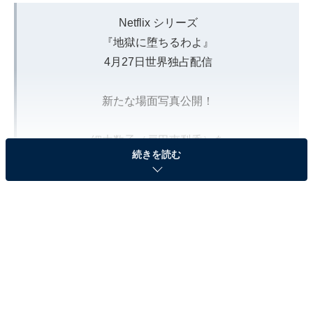
Netflix シリーズ
『地獄に堕ちるわよ』
4月27日世界独占配信
新たな場面写真公開！
細木数子（戸田恵梨香）を
続きを読む
取り巻く個性的な
キャラクターたちにも注目
隠された目元に
浮かべるのは笑みか、それとも？
#地獄に堕ちるわよ
pic.twitter.com/a3SejHhMAN
— Netflix Japan | ネットフリックス (@NetflixJP)
March 24, 2026