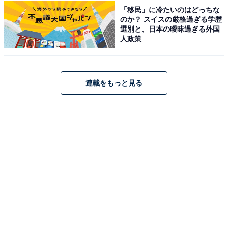
pic.twitter.com/L3t5WB4vXM
「移民」に冷たいのはどっちな
のか？ スイスの厳格過ぎる学歴
— Netflix Japan | ネットフリックス (@NetflixJP)
選別と、日本の曖昧過ぎる外国
人政策
May 7, 2026
ネタバレになるので詳細は書けないのですが、クライマ
連載をもっと見る
ックスに向けて見せる戸田さんと伊藤さんの演技は圧巻
の一言。この2人の演技だけでも、Netflixに加入して作品
を見る価値はあるといえるでしょう。
あわせて読みたい
戸田恵梨香、豪華なスパンコールドレス姿を
披露！ Netflix『地獄に堕ちるわよ』配信記念
パーティーへ