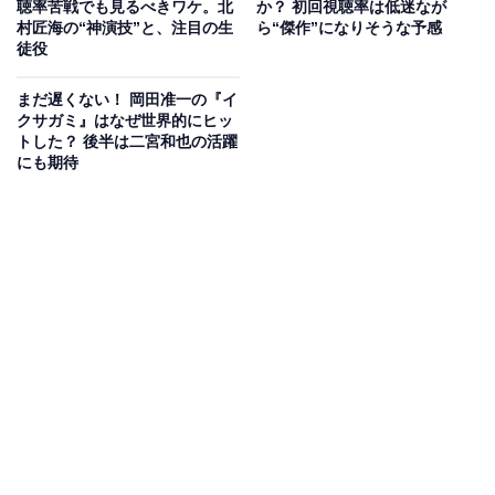
聴率苦戦でも見るべきワケ。北
か？ 初回視聴率は低迷なが
村匠海の“神演技”と、注目の生
ら“傑作”になりそうな予感
正直、見た目は似ていないのですが、話し方や独特なオ
徒役
ーラのある所作など、完璧ともいえる演技で戸田さんは
まだ遅くない！ 岡田准一の『イ
細木さんを熱演。賛否両論を巻き起こした、強烈なカリ
クサガミ』はなぜ世界的にヒッ
スマ性を持つ細木さんを丁寧に演じています。
トした？ 後半は二宮和也の活躍
にも期待
Netflixシリーズ
『地獄に堕ちるわよ』
独占配信スタート！
主演：戸田恵梨香
強烈なワードで一世を風靡した
日本一有名な占い師・細木数子
メディアを席巻する一方、