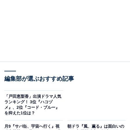
大ヒット中の『地獄に堕ちるわよ』ですが、何が面白い
のでしょうか？ すべてのドラマを視聴している元テレビ
局スタッフが、作品の魅力を解説します。
※本記事で紹介している商品の購入やサービスの利用により、売上の一部が
オールアバウトに還元されることがあります。
戸田恵梨香の怪演に注目！ 全盛期の「細木数子」
そのまま
編集部が選ぶおすすめ記事
まず、一番に注目すべきは戸田さんの演技力の高さで
す。『地獄に堕ちるわよ』の制作が決定した際に、細木
「戸田恵梨香」出演ドラマ人気
さんに似ていない戸田さんが演じることで、不安視する
ランキング！ 3位『ハコヅ
メ』、2位『コード・ブルー』
声も多くありました。しかし、作品の中では完璧に「細
を抑えた1位は？
木数子」を演じている戸田さんの姿を見ることができま
す。
月9『サバ缶、宇宙へ行く』視
朝ドラ『風、薫る』は面白いの