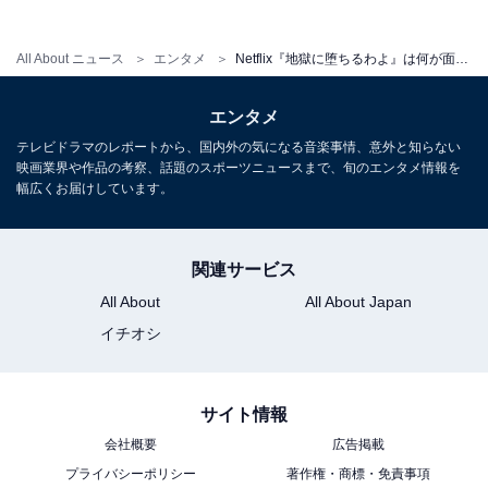
All About ニュース
エンタメ
Netflix『地獄に堕ちるわよ』は何が面白い!? 「戸田恵梨香の怪演」だけじゃない、作品の魅力を徹底検証
エンタメ
テレビドラマのレポートから、国内外の気になる音楽事情、意外と知らない
細木数子 魔女の履歴書 新装版 (講談社文庫)
映画業界や作品の考察、話題のスポーツニュースまで、旬のエンタメ情報を
幅広くお届けしています。
Amazonで見る
関連サービス
All About
All About Japan
女傑「細木数子」の人生を知れる
次ページ
名作に
イチオシ
サイト情報
会社概要
広告掲載
プライバシーポリシー
著作権・商標・免責事項