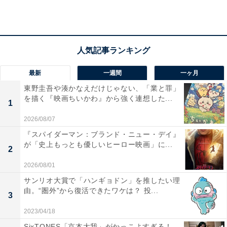
霊感商法や裏社会との
つながりをささやかれた彼女の
衝撃の半生がいま明かされるー
#地獄に堕ちるわよ
#straighttohell
pic.twitter.com/1hgNGdyJwO
— Netflix Japan | ネットフリックス (@NetflixJP)
最新
一週間
一ヶ月
April 27, 2026
東野圭吾や湊かなえだけじゃない、「業と罪」
を描く『映画ちいかわ』から強く連想した...
1
筆者は、過去に働いていた放送局で、番組収録に訪れた
2026/08/07
細木さんを何度も間近で見かけています。その経験から
『スパイダーマン：ブランド・ニュー・デイ』
見ても、戸田さんが演じる細木さんはかなり再現度が高
が「史上もっとも優しいヒーロー映画」に...
2
いと感じます。見た目が似ているわけでも、口調を大げ
2026/08/01
さにまねしているわけでもないのですが、漂っている雰
サンリオ大賞で「ハンギョドン」を推したい理
囲気が全盛期の細木さんにそっくりなのです。
由。“圏外”から復活できたワケは？ 投...
3
2023/04/18
負のオーラもまとった細木さんを、戸田さんはセリフの
SixTONES「京本大我」がかっこよすぎる！