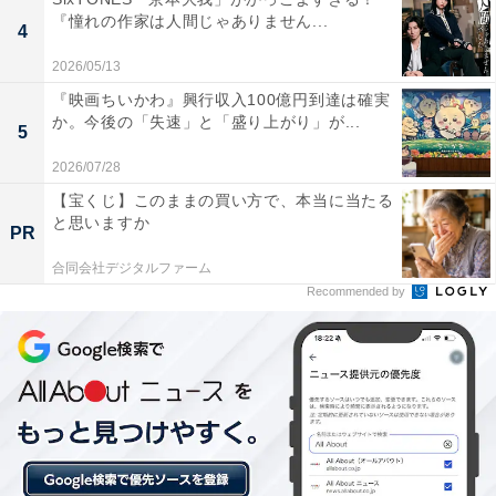
強弱や表情の作り込みで繊細に表現しています。霊感商
『憧れの作家は人間じゃありません...
4
法や裏社会とのつながりもささやかれた悪女を、魅力あ
るキャラクターに仕上げることに成功しました。
2026/05/13
『映画ちいかわ』興行収入100億円到達は確実
か。今後の「失速」と「盛り上がり」が...
5
2026/07/28
【宝くじ】このままの買い方で、本当に当たる
と思いますか
PR
合同会社デジタルファーム
Recommended by
もう1つの見どころ「戸田恵梨香×伊藤沙莉の掛け