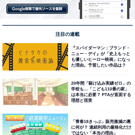
注目の連載
『スパイダーマン：ブランド・
ニュー・デイ』が「史上もっと
も優しいヒーロー映画」になっ
た理由。予習したい作品は？
(C) 2025「ぶぶ漬けどうどす」製作委員会
20年間「駆け込み実績ゼロ」の
脚本を手掛けたアサダアツシは、企画当初に『ローズマ
学校も…「こども110番の家」
リーの赤ちゃん』のような「主人公が実体のない何かに
は本当に必要？ PTAが直面する
理想と現実
囚われていく物語」を思いついていたそうです。
「自分
は正しい」「世間に受け入れられる」と主人公が盲目的
になり暴走していく様は『キング・オブ・コメディ』も
「青春18きっぷ」販売激減の裏
強く連想
しました。
『笑う蟲』
では夫婦だった深川麻衣
に何が？ 連続利用の厳格化だけ
ではない「本当の理由」