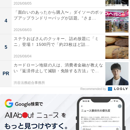
を隠して遠回しに言う」ことを意味する京都の言葉。ジ
2026/08/05
ャンルは「シニカルコメディー」と銘打たれており、な
「面白いのあったから購入〜」ダイソーのポッ
るほど「本音と建前」を使い分ける京都の特徴を扱って
プアップランドリーバッグが話題。“さま...
4
いるんだなと思いきや……
「暴走する主人公がめちゃく
2026/08/03
ちゃ怖い」作品
でもありました。
ステラおばさんのクッキー、詰め放題に「ミ
ニ」登場！ 1500円で「約23枚ほど詰...
5
何しろフリーライターの主人公は、コミックエッセイの
2026/08/04
取材中に、「京都愛」が強すぎるあまり、許可も取らず
カードローン地獄の人は、消費者金融が教えな
にテレビで受け売りの情報を語ったり、言動がどんどん
い『返済停止して減額・免除する方法』で...
PR
過激になり、しまいには自分に合わない人物を“敵”と見
なしてしまうのです。
「ある価値観が正しいと決めつけ
渋谷法務総合事務所
Recommended by
て、それ以外のことに排他的になってしまう」様は、誰
もが気をつけなければいけない反面教師
でもありまし
た。