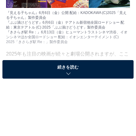
『見える子ちゃん』6月6日（金）公開 配給：KADOKAWA (C)2025「見え
る子ちゃん」製作委員会
『ぶぶ漬けどうどす』6月6日（金）テアトル新宿他全国ロードショー 配
給：東京テアトル (C) 2025「ぶぶ漬けどうどす」製作委員会
『きさらぎ駅 Re：』6月13日（金）ヒューマントラストシネマ渋谷、イオ
ンシネマほか全国ロードショー 配給：イオンエンターテイメント (C)
2025「きさらぎ駅 Re：」製作委員会
2025年も注目の映画が続々と劇場公開されますが、ここ
では「日本のホラー映画」に絞って一挙12作品を紹介し
続きを読む
ましょう。
単に「怖い」だけではない、バラエティー豊
かな特徴がある
ことも、きっと分かるはずです。
1：『見える子ちゃん』6月6日公開