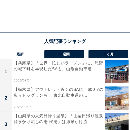
2：『ぶぶ漬けどうどす』6月6日公開
最新
一週間
一ヶ月
【兵庫県】「世界一忙しいラーメン」に、龍野
の城下町を再現したSAも。山陽自動車道...
1
2026/08/04
【栃木県】アウトレット近くのSAに、600㎡の
広々ドッグランも！ 東北自動車道の...
2
2026/08/05
【山梨県の人気日帰り温泉】「山梨日帰り温泉
源泉かけ流しの湯 桜湯」は源泉かけ流...
本作のタイトルは「早く帰ってほしいお客に対して本心
3