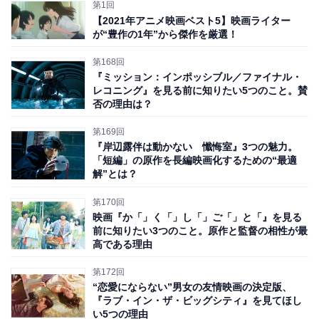
（山下幸輝）」の存在も重要でした。そして、
現代の
第1回
【2021年アニメ映画ベスト5】映画ライター
SNS時代においてより身近になった、「スルー」や「無
が“豊作の1年”から傑作を厳選！
視」という行為をテーマにした寓話（ぐうわ）
ともいえ
第168回
ますし、その先には意外な感動もある物語に仕上がって
『ミッション：インポッシブル／ファイナル・
います。
レコニング』を見る前に知りたい5つのこと。賛
否の理由は？
第169回
『岸辺露伴は動かない 懺悔室』3つの魅力。
「短編」の原作を長編映画化するための“最適
解”とは？
第170回
映画『か「」く「」し「」ご「」と「』を見る
前に知りたい3つのこと。原作と監督の相性が最
高である理由
第172回
“恋愛にならない”男女の友情映画の決定版、
『ラブ・イン・ザ・ビッグシティ』を見てほし
い5つの理由
(C)2025「見える子ちゃん」製作委員会