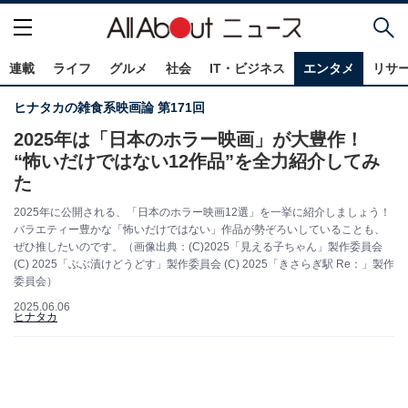
連載
ライフ
グルメ
社会
IT・ビジネス
エンタメ
リサ
ヒナタカの雑食系映画論 第171回
2025年は「日本のホラー映画」が大豊作！
“怖いだけではない12作品”を全力紹介してみ
た
2025年に公開される、「日本のホラー映画12選」を一挙に紹介しましょう！
バラエティー豊かな「怖いだけではない」作品が勢ぞろいしていることも、
ぜひ推したいのです。（画像出典：(C)2025「見える子ちゃん」製作委員会
(C) 2025「ぶぶ漬けどうどす」製作委員会 (C) 2025「きさらぎ駅 Re：」製作
委員会）
2025.06.06
ヒナタカ