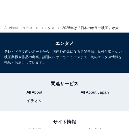
All About ニュース
エンタメ
2025年は「日本のホラー映画」が大豊作！ “怖いだけではない12作品”を全力紹介してみた
エンタメ
テレビドラマのレポートから、国内外の気になる音楽事情、意外と知らない
映画業界や作品の考察、話題のスポーツニュースまで、旬のエンタメ情報を
幅広くお届けしています。
人気の都市伝説「きさらぎ駅」を題材とした、2022年公
開のホラー映画の続編です。物語の舞台は前作から3年
関連サービス
後。異世界であるきさらぎ駅から生還した女性は、ある
All About
All About Japan
理由から世間の冷たい視線や疑いの目にさらされながら
イチオシ
も、自分を助けてくれた人々を救うため、再びきさらぎ
駅へと向かいます。
意外にも「SNS時代の誹謗中傷と偏
見」に向き合った内容にもなっている
のです。
サイト情報