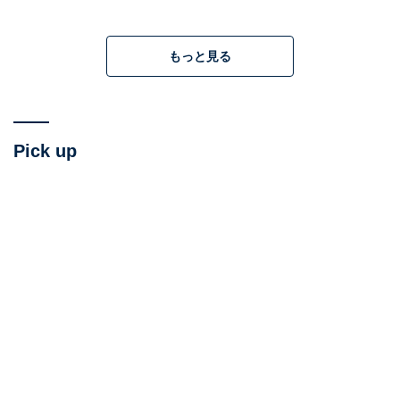
実は、とある伏線を活かしたサプライズが重要な内容で
もあるので、ネタバレを踏む前になるべく早く見たほう
もっと見る
がいいでしょう。原作で見えていた「異形の化け物」
も、原作者の泉朝樹の許可を得た上で「霊」となってお
り、
怖さそのものもマイルド（でも怖いところはしっか
Pick up
り怖い？）
なので、ホラーが苦手という人も含めておす
すめします。