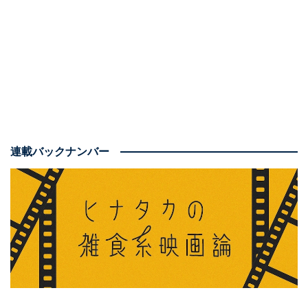
同名漫画の映画化作品で、
「霊が見えているのに見えな
いふりをする」女子高生役の原菜乃華がとにかく健気
連載バックナンバー
で、応援したくなるはず。ちょっと怖いシーンもありつ
つ、ギクシャクしたコミュニケーションにクスッと笑え
たりもする「ホラーコメディー」であり、友情を育む様
も丹念に描かれる青春劇にもなっています。
今回の映画では、原作の2巻に登場する「おばけ屋敷」
のシーンに着想を得た「学園祭の準備」を物語の主軸と
しており、映画オリジナルキャラクターの「生徒会長