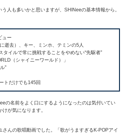
いう人も多いかと思いますが、SHINeeの基本情報から。
ビュー
年に逝去）、キー、ミンホ、テミンの5人
スタイルで常に挑戦することをやめない“先駆者”
WORLD（シャイニーワールド）」
ル”
ートだけでも145回
Neeの名前をよく口にするようになったのは気付いてい
かけが気になります。
ンユさんの歌唱動画でした。「歌がうますぎるK-POPアイ