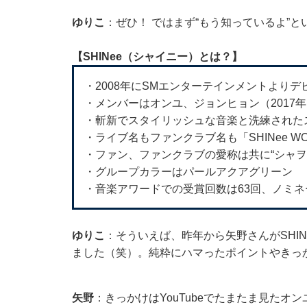
ゆりこ
：ぜひ！ ではまず“もう知っているよ”と
【SHINee（シャイニー）とは？】
・2008年にSMエンターテインメントよりデ
・メンバーはオンユ、ジョンヒョン（2017
・斬新でスタイリッシュな音楽と洗練された
・ライブ名もファンクラブ名も「SHINee 
・ファン、ファンクラブの愛称は共に“シャヲ
・グループカラーはパールアクアグリーン
・音楽アワードでの受賞回数は63回、ノミネ
ゆりこ
：そういえば、昨年から矢野さんがSHI
ました（笑）。純粋にハマったポイントやきっ
矢野
：きっかけはYouTubeでたまたま見たオ