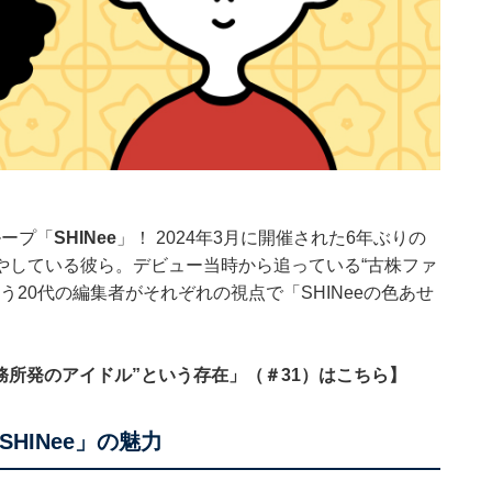
ループ「
SHINee
」！ 2024年3月に開催された6年ぶりの
やしている彼ら。デビュー当時から追っている“古株ファ
う20代の編集者がそれぞれの視点で「SHINeeの色あせ
事務所発のアイドル”という存在」（＃31）は
こちら
】
HINee」の魅力