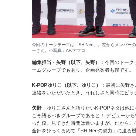
今回のトークテーマは「SHINee」。左からメンバ
ーさん。※写真：AP/アフロ
編集担当・矢野（以下、矢野）
：今回のトークテ
ームグループでもあり、企画発案者も僕です。
K-POPゆりこ（以下、ゆりこ）
：最初に矢野さ
連絡をいただいたとき、うれしさと同時にビッ
矢野
：ゆりこさんと語りたいK-POPネタは他に
こそ語るべきグループであると！ デビューか
った僕。見てきた時間は違いますが、だからこ
全部をひっくるめて「SHINeeの魅力」に迫る