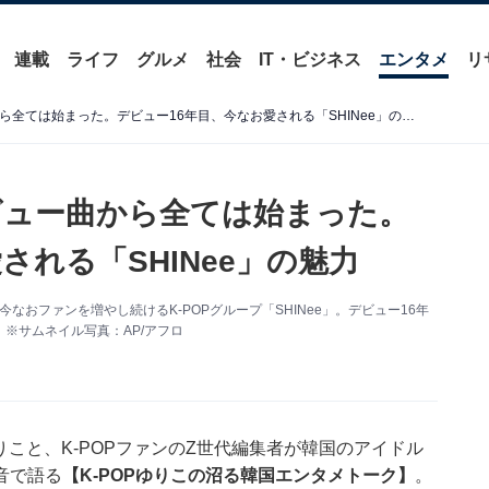
連載
ライフ
グルメ
社会
IT・ビジネス
エンタメ
リ
K-POP史に残る最強のデビュー曲から全ては始まった。デビュー16年目、今なお愛される「SHINee」の魅力
デビュー曲から全ては始まった。
される「SHINee」の魅力
なおファンを増やし続けるK-POPグループ「SHINee」。デビュー16年
※サムネイル写真：AP/アフロ
りこと、K-POPファンのZ世代編集者が韓国のアイドル
音で語る
【K-POPゆりこの沼る韓国エンタメトーク】
。