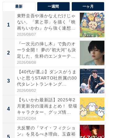
最新
一週間
一ヶ月
東野圭吾や湊かなえだけじゃ
東野圭
ない、「業と罪」を描く『映
ない、
1
1
画ちいかわ』から強く連想し
画ちい
た...
た...
2026/08/07
2026/08/0
『一次元の挿し木』で負のオ
「FRUI
ーラ全開！ 夢の“初大河”も決
うまい
2
2
定した、生粋のエンターテ...
ング！ 2
2026/08/08
2026/08/0
【40代が選ぶ】ダンスがうま
『一次
いと思うSTARTO社所属の30
ーラ全開
3
3
代タレントランキング...
定した、
2026/08/02
2026/08/0
【ちいかわ最新話】2025年2
部屋を
月更新分の漫画まとめ！ 登場
ガジェ
4
PR
キャラクター、グッズ情...
2025/02/04
デノン
大反響の『マイ・フィクショ
ン』を見るべき理由。玉森裕
5