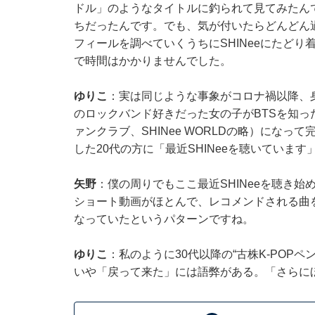
ドル」のようなタイトルに釣られて見てみたん
ちだったんです。でも、気が付いたらどんどん
フィールを調べていくうちにSHINeeにたどり
で時間はかかりませんでした。
ゆりこ
：実は同じような事象がコロナ禍以降、身
のロックバンド好きだった女の子がBTSを知った
ァンクラブ、SHINee WORLDの略）にな
した20代の方に「最近SHINeeを聴いていま
矢野
：僕の周りでもここ最近SHINeeを聴き
ショート動画がほとんで、レコメンドされる曲を
なっていたというパターンですね。
ゆりこ
：私のように30代以降の“古株K-POPペ
いや「戻って来た」には語弊がある。「さらに