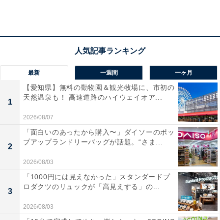
編集担当・矢野（以下、矢野）
：お帰りなさい！ どうで
したか3年ぶりの韓国は。
最新
一週間
一ヶ月
【愛知県】無料の動物園＆観光牧場に、市初の
ゆりこ
：意外と雰囲気自体は変わっていなかったという
天然温泉も！ 高速道路のハイウェイオア...
1
感想。新型コロナウイルスの騒動が落ち着いたせいか、
2026/08/07
相変わらず街はワイワイ活気があって、飲食店でも仲間
「面白いのあったから購入〜」ダイソーのポッ
同士気にせず鍋を囲んでいて。一方で想定外に戸惑った
プアップランドリーバッグが話題。“さま...
2
のはシステムやサービスの変化でしたね。
2026/08/03
矢野
：以前はパスポートだけで入国できたのが、今は事
「1000円には見えなかった」スタンダードプ
ロダクツのリュックが「高見えする」の...
前手続きが必要なんですっけ。
3
2026/08/03
ゆりこ
：はい。出発の72時間前までにK-ETAという電子