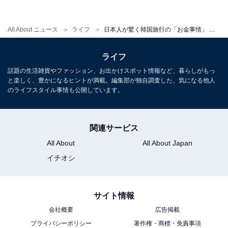
All About ニュース
ライフ
日本人が驚く韓国旅行の「お金事情」 コロナ前の感覚で行くとハプニングも!?【K-POPゆりこの沼る韓国】
ライフ
話題の生活雑貨やファッション、お出かけスポット情報など、暮らしがもっ
と楽しく、豊かになるヒントが満載。編集部が独自調査した、気になる他人
のライフスタイル事情も公開しています。
関連サービス
All About
All About Japan
イチオシ
サイト情報
会社概要
広告掲載
プライバシーポリシー
著作権・商標・免責事項