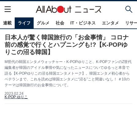
連載
ライフ
グルメ
社会
IT・ビジネス
エンタメ
リサ
日本人が驚く韓国旅行の「お金事情」 コロナ
前の感覚で行くとハプニングも!?【K-POPゆ
りこの沼る韓国】
M世代の韓国エンタメウォッチャー・K-POPゆりこと、K-POPファンのZ世代
編集者が韓国のアイドル事情や気になったニュースについてゆるっと本音で
語る【K-POPゆりこの沼る韓国エンタメトーク】。韓国エンタメ初心者から
ベテランまで、これを読めば韓国エンタメに“沼る”こと間違いなし！ ＃10の
テーマは韓国旅行のお金事情について。
2023.02.24
K-POP ゆりこ