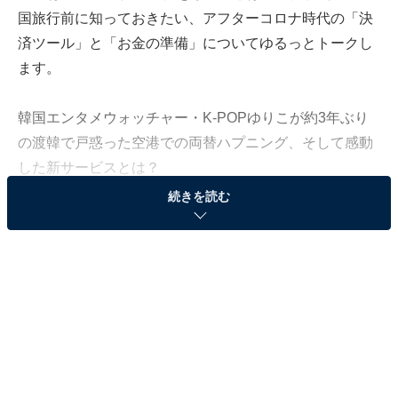
国旅行前に知っておきたい、アフターコロナ時代の「決
済ツール」と「お金の準備」についてゆるっとトークし
ます。
韓国エンタメウォッチャー・K-POPゆりこが約3年ぶり
の渡韓で戸惑った空港での両替ハプニング、そして感動
した新サービスとは？
続きを読む
※情報は執筆時点のものです
【前回の記事（＃9）は
こちら
】
コロナ禍前の感覚で渡韓すると痛い目を見るか
も!?