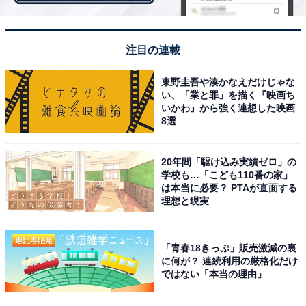
注目の連載
東野圭吾や湊かなえだけじゃな
い、「業と罪」を描く『映画ち
いかわ』から強く連想した映画
8選
20年間「駆け込み実績ゼロ」の
学校も…「こども110番の家」
は本当に必要？ PTAが直面する
理想と現実
1
2
3
4
5
「青春18きっぷ」販売激減の裏
に何が？ 連続利用の厳格化だけ
ではない「本当の理由」