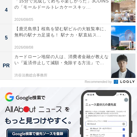
「15分で完成してめちゃ楽しかった」3COINS
渡航許可証をオンライン申請する必要があります。1度
の「モールドールトレカケースキッ...
4
申請して許可が下りれば2年間有効です（※パスポート
2026/08/05
更新した場合は再申請）。
【鹿児島県】桜島を望む駅ビルの大観覧車に、
無料の駅ナカ足湯も！ 駅ナカ・駅直結ス...
5
矢野
：なるほど、事前に申請しておかないといけないん
2026/08/08
ですね。スムーズに申請できましたか？
カードローン地獄の人は、消費者金融が教えな
い『返済停止して減額・免除する方法』で...
PR
ゆりこ
：はい。K-ETAについては以前から話題になって
いましたし、ネットやSNS上に情報が上がっていたので
渋谷法務総合事務所
Recommended by
大丈夫でした。それよりも今回の旅で戸惑ったのは入国
後、お金を支払う場面だったんですよ。今回得た教訓は
「決済手段は数パターン用意しよう」です。
＞次ページ：コロナ禍の影響も？ 韓国旅行での「両替」
「支払い」にも変化が