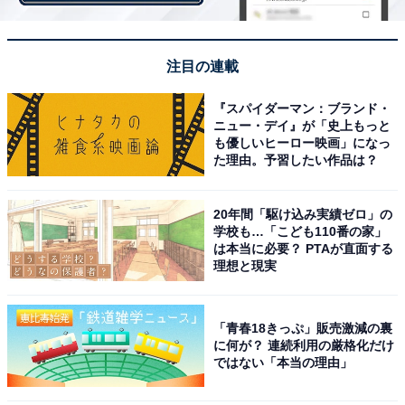
に“苦しんでいる人が少なくない傾向”は否定できませ
ん。
注目の連載
＞次ページ：韓国の激しい競争社会が影響？
『スパイダーマン：ブランド・
ニュー・デイ』が「史上もっと
も優しいヒーロー映画」になっ
た理由。予習したい作品は？
20年間「駆け込み実績ゼロ」の
学校も…「こども110番の家」
は本当に必要？ PTAが直面する
理想と現実
「青春18きっぷ」販売激減の裏
に何が？ 連続利用の厳格化だけ
ではない「本当の理由」