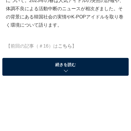
について。2023年の春は人気アイドルの突然の訃報や、
体調不良による活動中断のニュースが相次ぎました。そ
の背景にある韓国社会の実情やK-POPアイドルを取り巻
く環境について語ります。
【前回の記事（＃16）は
こちら
】
続きを読む
海外メディアも“K-POP業界の闇”を報じている
が……
K-POPゆりこ（以下、ゆりこ）
：今回のテーマはセンシ
ティブかつ複雑な問題なので、どうしても慎重になって
しまうのですが、だからといって避けては通れない話だ
なと感じました。