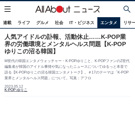
連載
ライフ
グルメ
社会
IT・ビジネス
エンタメ
リサ
人気アイドルの訃報、活動休止……K-POP業
界の労働環境とメンタルヘルス問題【K-POP
ゆりこの沼る韓国】
M世代の韓国エンタメウォッチャー・K-POPゆりこと、K-POPファンのZ世代
編集者が韓国のアイドル事情や気になったニュースについてゆるっと本音で
語る【K-POPゆりこの沼る韓国エンタメトーク】。＃17のテーマは「K-POP
業界とメンタルヘルス問題」について。写真：アフロ
2023.05.12
K-POP ゆりこ