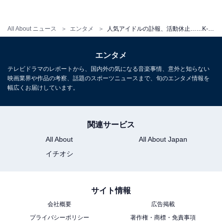
All About ニュース
エンタメ
人気アイドルの訃報、活動休止……K-POP業界の労働環境とメンタルヘルス問題【K-POPゆりこの沼る韓国】
エンタメ
テレビドラマのレポートから、国内外の気になる音楽事情、意外と知らない
映画業界や作品の考察、話題のスポーツニュースまで、旬のエンタメ情報を
幅広くお届けしています。
関連サービス
All About
All About Japan
イチオシ
サイト情報
会社概要
広告掲載
プライバシーポリシー
著作権・商標・免責事項