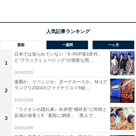
2023年4月19日に死去したムンビンさん 写真：アフロ
最新
一週間
一ヶ月
日本では知られていない「K-POP第1世代」
ゆりこ
：私も寝る直前にニュースを見てしまい、それか
と“ブラックミュージック”の密接な関...
ら数時間は寝付けなくて……。朝起きたら「フェイクニ
1
ュースでした」ってなったらいいのにと願いました。
2024/07/25
連覇か、リベンジか、ダークホースか。M-1グ
ランプリ2024のファイナリスト9組...
矢野
：自分と同世代の活躍している人が突然に……とい
2
うのはかなり考えさせられるものがありました。日本や
2024/12/09
韓国以外の海外メディアも報じていて、改めて大きなイ
『ライオンの隠れ家』向井理“橘祥吾”に同情と
シューなのだと実感しています。アメリカのThe New
反感が渦巻くX「配役に納得」「悪人で...
3
York Timesは「韓国の大きな輸出産業であるK-POPのシ
2024/12/09
ステムに何か問題があるのでは？」（
※1
）と報じ、イ