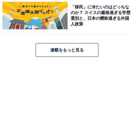
「移民」に冷たいのはどっちな
のか？ スイスの厳格過ぎる学歴
1
2
3
4
5
選別と、日本の曖昧過ぎる外国
人政策
連載をもっと見る