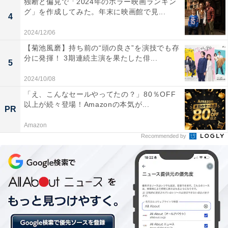
独断と偏見で「2024年のホラー映画ランキン
ギリスのBBCは韓国の若者の自殺率が高いことを指摘（
グ」を作成してみた。年末に映画館で見...
4
※2
）、ガーディアンはK-POPアイドルの過酷な育成シ
2024/12/06
ステムに言及していましたね（
※3
）。
【菊池風磨】持ち前の“頭の良さ”を演技でも存
分に発揮！ 3期連続主演を果たした俳...
ゆりこ
：いわゆる「K-POP業界の闇」みたいな内容です
5
よね。過去にも人気も知名度もあるK-POPアイドルの悲
2024/10/08
報は何度かありましたが、そのたびに流れるんですよ。
「え、こんなセールやってたの？」80％OFF
以上が続々登場！Amazonの本気が...
そういった記事が。一理あるとは思う一方で、本当の原
PR
因は本人にしか分からないよな……と元も子もないこと
Amazon
を思ったり。
Recommended by
矢野
：確かに、本当の理由は本人にしか分からない。僕
らの意見も含め、全て憶測ですから。ただK-POPを追っ
ていると定期的に「メンバーが体調不良で活動休止」
「公演不参加」というニュースを目にするのは事実でし
て。細かい個々の事情は知る由もないけれど、全体的