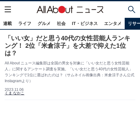
連載
ライフ
グルメ
社会
IT・ビジネス
エンタメ
リサ
「いい女」だと思う40代の女性芸能人ランキ
ング！ 2位「米倉涼子」を大差で抑えた1位
は？
All About ニュース編集部は全国の男女を対象に「いい女だと思う女性芸能
人」に関するアンケート調査を実施。「いい女だと思う40代の女性芸能人」
ランキングで1位に選ばれたのは？（サムネイル画像出典：米倉涼子さん公式
Instagramより）
2023.11.06
くま なかこ