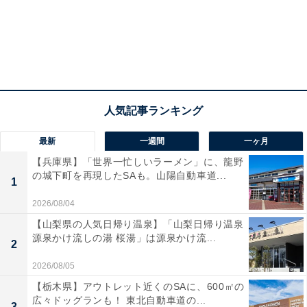
最新
一週間
一ヶ月
【兵庫県】「世界一忙しいラーメン」に、龍野
の城下町を再現したSAも。山陽自動車道...
1
2026/08/04
【山梨県の人気日帰り温泉】「山梨日帰り温泉
源泉かけ流しの湯 桜湯」は源泉かけ流...
2
2026/08/05
【栃木県】アウトレット近くのSAに、600㎡の
広々ドッグランも！ 東北自動車道の...
3