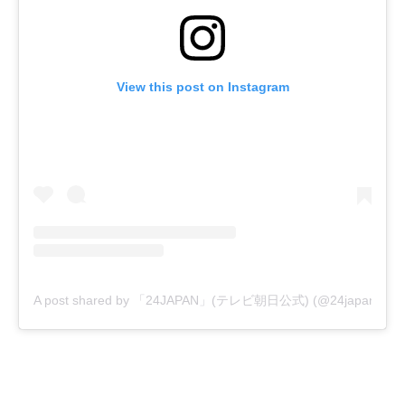
View this post on Instagram
A post shared by 「24JAPAN」(テレビ朝日公式) (@24japan_tvas