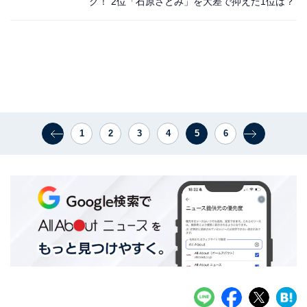
グ！ 2位「石原さとみ」を大差で抑えた1位は？
1
2
3
4
5
6