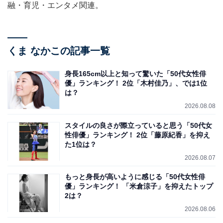
融・育児・エンタメ関連。
くま なかこの記事一覧
身長165cm以上と知って驚いた「50代女性俳
優」ランキング！ 2位「木村佳乃」、では1位
は？
2026.08.08
スタイルの良さが際立っていると思う「50代女
性俳優」ランキング！ 2位「藤原紀香」を抑え
た1位は？
2026.08.07
もっと身長が高いように感じる「50代女性俳
優」ランキング！ 「米倉涼子」を抑えたトップ
2は？
2026.08.06