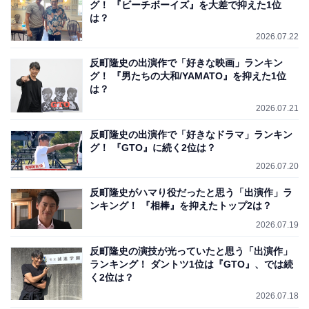
グ！ 『ビーチボーイズ』を大差で抑えた1位
は？
2026.07.22
反町隆史の出演作で「好きな映画」ランキン
グ！ 『男たちの大和/YAMATO』を抑えた1位
は？
2026.07.21
反町隆史の出演作で「好きなドラマ」ランキン
グ！ 『GTO』に続く2位は？
2026.07.20
反町隆史がハマり役だったと思う「出演作」ラ
ンキング！ 『相棒』を抑えたトップ2は？
2026.07.19
反町隆史の演技が光っていたと思う「出演作」
ランキング！ ダントツ1位は『GTO』、では続
く2位は？
2026.07.18