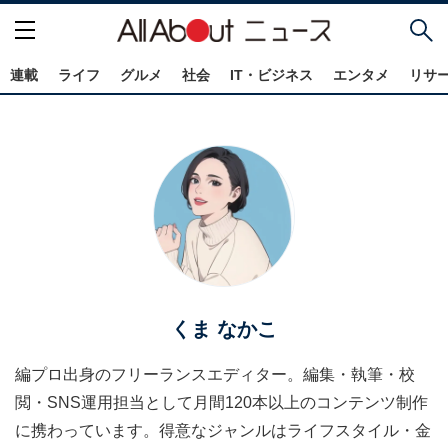
連載
ライフ
グルメ
社会
IT・ビジネス
エンタメ
リサ
くま なかこ
編プロ出身のフリーランスエディター。編集・執筆・校
閲・SNS運用担当として月間120本以上のコンテンツ制作
に携わっています。得意なジャンルはライフスタイル・金