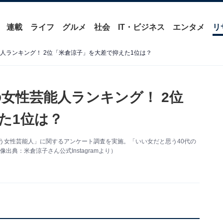
連載
ライフ
グルメ
社会
IT・ビジネス
エンタメ
リ
人ランキング！ 2位「米倉涼子」を大差で抑えた1位は？
女性芸能人ランキング！ 2位
た1位は？
だと思う女性芸能人」に関するアンケート調査を実施。「いい女だと思う40代の
典：米倉涼子さん公式Instagramより）