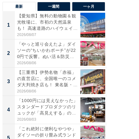
最新
一週間
一ヶ月
【愛知県】無料の動物園＆観
【兵庫
光牧場に、市初の天然温泉
ーメン
1
1
も！ 高速道路のハイウェイオ
再現した
ア...
道...
2026/08/07
2026/08/0
「やっと巡り会えたよ」ダイ
【三重
ソーの“ちいかわポーチ”が22
の直営
2
2
0円で反響。ぬい活＆防災...
ダ大判焼
伊...
2026/08/06
2026/08/0
【三重県】伊勢名物「赤福」
【千葉県
の直営店に、全国唯一のコメ
級マー
3
3
ダ大判焼き店も！ 東名阪・
ノベし
伊...
ー...
2026/08/06
2026/08/0
「1000円には見えなかった」
ステラ
スタンダードプロダクツのリ
詰め放題
4
4
ュックが「高見えする」の...
00円で「
2026/08/03
2026/08/0
「これ絶対に便利なやつや」
立山連
ダイソーの折り畳み式ランド
風呂に、
5
5