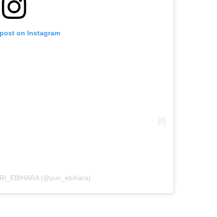
 post on Instagram
URI_EBIHARA (@yuri_ebihara)