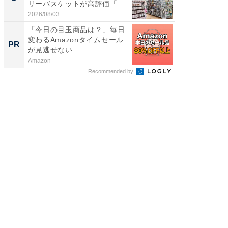
リーバスケットが高評価「使
層水風
わ...
帰...
2026/08/03
2026/08/0
「今日の目玉商品は？」毎日
上質な眠
変わるAmazonタイムセール
座で体感
PR
PR
が見逃せない
Amazon
ReFa GIN
Recommended by