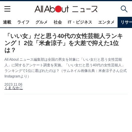
連載
ライフ
グルメ
社会
IT・ビジネス
エンタメ
リサ
「いい女」だと思う40代の女性芸能人ランキ
ング！ 2位「米倉涼子」を大差で抑えた1位
は？
All About ニュース編集部は全国の男女を対象に「いい女だと思う女性芸能
人」に関するアンケート調査を実施。「いい女だと思う40代の女性芸能人」
ランキングで1位に選ばれたのは？（サムネイル画像出典：米倉涼子さん公式
Instagramより）
2023.11.06
くま なかこ