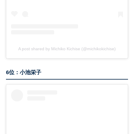
A post shared by Michiko Kichise (@michikokichise)
6位：小池栄子