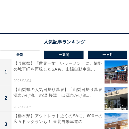
最新
一週間
一ヶ月
【兵庫県】「世界一忙しいラーメン」に、龍野
の城下町を再現したSAも。山陽自動車道...
1
2026/08/04
【山梨県の人気日帰り温泉】「山梨日帰り温泉
源泉かけ流しの湯 桜湯」は源泉かけ流...
2
2026/08/05
【栃木県】アウトレット近くのSAに、600㎡の
広々ドッグランも！ 東北自動車道の...
3