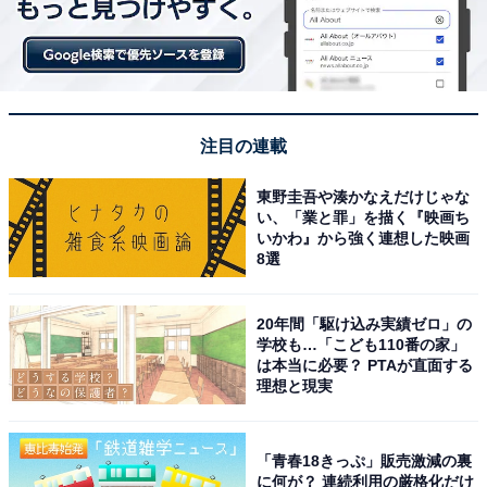
注目の連載
東野圭吾や湊かなえだけじゃな
い、「業と罪」を描く『映画ち
いかわ』から強く連想した映画
8選
20年間「駆け込み実績ゼロ」の
学校も…「こども110番の家」
は本当に必要？ PTAが直面する
理想と現実
「青春18きっぷ」販売激減の裏
に何が？ 連続利用の厳格化だけ