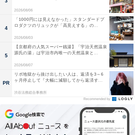
3
2026/08/06
「1000円には見えなかった」スタンダードプ
ロダクツのリュックが「高見えする」の...
4
2026/08/03
【京都府の人気スーパー銭湯】「宇治天然温泉
源氏の湯」は宇治市内唯一の天然温泉と...
5
2026/08/07
リボ地獄から抜け出したい人は、返済を3～6
ヶ月停止して『大幅に減額してから返済す...
PR
渋谷法務総合事務所
Recommended by