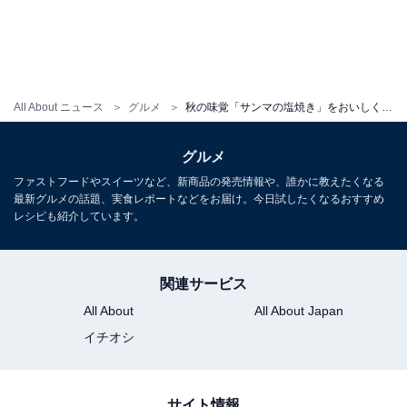
All About ニュース
グルメ
秋の味覚「サンマの塩焼き」をおいしく食べるには？ 下ごしらえを「塩」と「料理酒」で作り比べてみた
グルメ
ファストフードやスイーツなど、新商品の発売情報や、誰かに教えたくなる
最新グルメの話題、実食レポートなどをお届け。今日試したくなるおすすめ
レシピも紹介しています。
関連サービス
All About
All About Japan
イチオシ
サイト情報