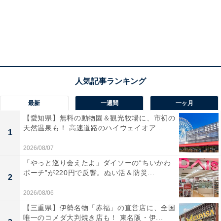
最新
一週間
一ヶ月
【愛知県】無料の動物園＆観光牧場に、市初の
天然温泉も！ 高速道路のハイウェイオア...
1
2026/08/07
「やっと巡り会えたよ」ダイソーの“ちいかわ
ポーチ”が220円で反響。ぬい活＆防災...
2
2026/08/06
【三重県】伊勢名物「赤福」の直営店に、全国
唯一のコメダ大判焼き店も！ 東名阪・伊...