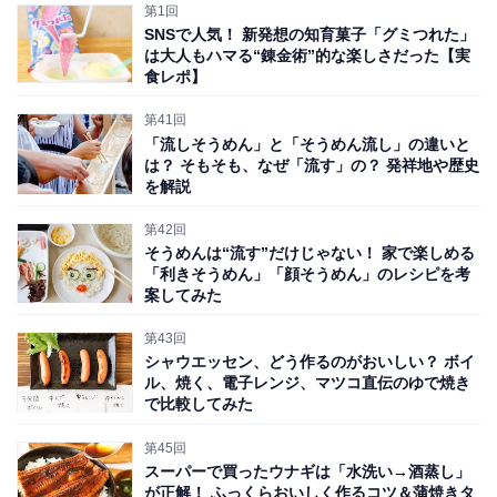
第1回
SNSで人気！ 新発想の知育菓子「グミつれた」
は大人もハマる“錬金術”的な楽しさだった【実
食レポ】
第41回
「流しそうめん」と「そうめん流し」の違いと
は？ そもそも、なぜ「流す」の？ 発祥地や歴史
を解説
第42回
そうめんは“流す”だけじゃない！ 家で楽しめる
「利きそうめん」「顔そうめん」のレシピを考
案してみた
第43回
シャウエッセン、どう作るのがおいしい？ ボイ
ル、焼く、電子レンジ、マツコ直伝のゆで焼き
で比較してみた
第45回
スーパーで買ったウナギは「水洗い→酒蒸し」
が正解！ ふっくらおいしく作るコツ＆蒲焼きタ