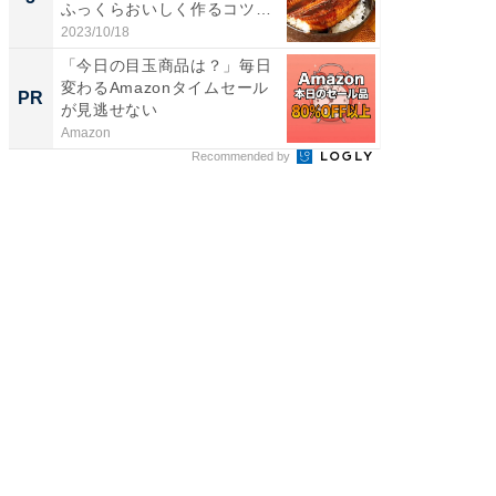
ふっくらおいしく作るコツ＆
ィ”登場
蒲...
2023/10/18
2026/08/0
「今日の目玉商品は？」毎日
GOETH
変わるAmazonタイムセール
を組み
PR
PR
が見逃せない
Amazon
FINCHI o
Recommended by