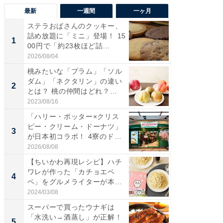
最新
一週間
一ヶ月
ステラおばさんのクッキー、
ステラ
詰め放題に「ミニ」登場！ 15
詰め放題
1
1
00円で「約23枚ほど詰...
00円で「
2026/08/04
2026/08/0
桃みたいな「プラム」「ソル
「えぐ
ダム」「ネクタリン」の違い
う！」
2
2
とは？ 桃の仲間はどれ？
神」と
味...
が神」「.
2023/08/16
2026/08/0
「ハリー・ポッター×クリス
「はま
ピー・クリーム・ドーナツ」
第3弾開
3
3
が日本初コラボ！ 4寮のド
タが登
ー...
う...
2026/08/08
2026/08/0
【ちいかわ再現レシピ】ハチ
「ガス
ワレが作った「カチョエペ
た」ガス
4
4
ペ」をグルメライターが本気
盛り無
で再...
お...
2024/03/08
2026/08/0
スーパーで買ったウナギは
「たま
「水洗い→酒蒸し」が正解！
グ、新作
5
5