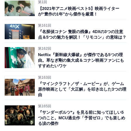
第1回
の背景や特徴も含めて1から作り上げる」必要がある
の
【2021年アニメ映画ベスト5】映画ライター
ですから。
が“豊作の1年”から傑作を厳選！
第161回
その内容は「まさかの大冒険！」そのものです。「凶悪
『名探偵コナン 隻眼の残像』4DXの3つの注意
点＆5つの魅力を解説！「リモコン」の意味は？
な『わたあめ軍団』から世界と仲間の『ぺがさすちゃ
ん』を救おうとする」といったストーリー。圧倒的不利
第162回
な状況からの逆転を目指し、一触即発のサスペンスも展
Netflix『新幹線大爆破』が傑作である5つの理
由。草なぎ剛の集大成＆コナン映画ファンにも
開する、良い意味でほのぼのなんてしていない、
王道の
すすめたいワケ
ハラハラドキドキのアクションアドベンチャー
になって
第163回
いたのです。
『マインクラフト／ザ・ムービー』が、ゲーム
原作映画として「大正解」を叩き出した3つの理
由
第165回
『サンダーボルツ*』を見る前に知ってほしい5
つのこと。MCU過去作「予習ゼロ」でも楽しめ
る涙の傑作