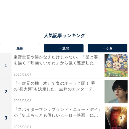
最新
一週間
一ヶ月
東野圭吾や湊かなえだけじゃない、「業と罪」
を描く『映画ちいかわ』から強く連想した...
1
(C)ギンビス (C)劇場版「たべっ子どうぶつ」製作委員会
2026/08/07
らいおんくん役のTravis Japan・松田元太を筆頭とした
『一次元の挿し木』で負のオーラ全開！ 夢
ボイスキャストも完璧にハマっていますし、劇中では
の“初大河”も決定した、生粋のエンターテ...
2
「アイドル」でもあるたべっ子どうぶつのみんなをもっ
2026/08/08
と大好きになれるでしょう。
「バディもの」の要素は
『スパイダーマン：ブランド・ニュー・デイ』
『ミッドナイト・ラン』、ダメダメなチームの奮闘は
が「史上もっとも優しいヒーロー映画」に...
3
『ポリスアカデミー』からの影響もある
ので、大人の映
2026/08/01
画ファンにも大推薦します。