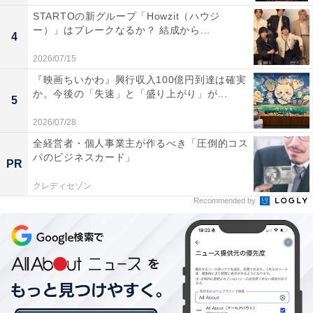
STARTOの新グループ「Howzit（ハウジ
ー）」はブレークなるか？ 結成から...
4
2026/07/15
『映画ちいかわ』興行収入100億円到達は確実
か。今後の「失速」と「盛り上がり」が...
5
2026/07/28
全経営者・個人事業主が作るべき「圧倒的コス
パのビジネスカード」
PR
クレディセゾン
Recommended by
2：『無名の人生』5月16日公開