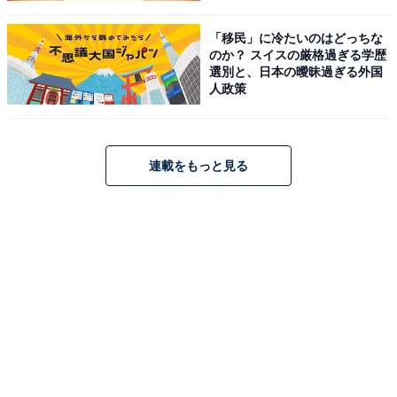
エーションが豊かで飽きさせず、朴訥（ぼくとつ）とし
「移民」に冷たいのはどっちな
た語り口には独特の魅力があります。
主人公の人生が波
のか？ スイスの厳格過ぎる学歴
乱万丈という言葉でも足りないほどに目まぐるしく展開
選別と、日本の曖昧過ぎる外国
人政策
し、やがて「とんでもないところに連れて行かれる」物
語
にもなっていました。
連載をもっと見る