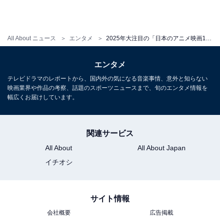
『無名の人生』 5月16日（金）新宿武蔵野館 他 全国順次公開 配給：ロック
ンロール・マウンテン 配給協力：インターフィルム (C) 鈴木竜也
All About ニュース
エンタメ
2025年大注目の「日本のアニメ映画12選」を全力紹介してみた！『たべっ子どうぶつ』をまずは見てほしい
ある意味では荒唐無稽な「あり得ない」内容ですし、か
なり残酷かつシビアな展開もあるため、ある程度の好み
エンタメ
は分かれるでしょう。しかし、描かれる出来事の数々は
テレビドラマのレポートから、国内外の気になる音楽事情、意外と知らない
映画業界や作品の考察、話題のスポーツニュースまで、旬のエンタメ情報を
「現実の世界にもあるもの」でした。たった93分の上映
幅広くお届けしています。
時間で、この困難でいっぱいの世界で生きていた人間
の、とてつもない人生を見届けたことに、身震いするほ
どの感動がありました。絶対に映画館で見るべき、
2025
関連サービス
年ベスト候補の傑作
であると断言します。
All About
All About Japan
イチオシ
さて、ここからは筆者は未見ではありますが、ほかにも
「間違いない」と思える2025年のアニメ映画を、テンポ
サイト情報
アップして一挙に紹介していきましょう。
会社概要
広告掲載