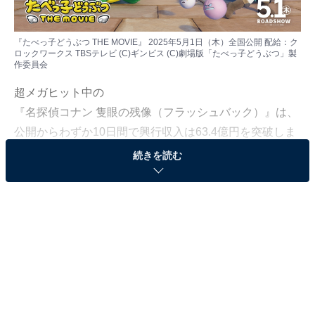
『たべっ子どうぶつ THE MOVIE』 2025年5月1日（木）全国公開 配給：ク
ロックワークス TBSテレビ (C)ギンビス (C)劇場版「たべっ子どうぶつ」製
作委員会
超メガヒット中の
『名探偵コナン 隻眼の残像（フラッシュバック）』
は、
公開からわずか10日間で興行収入は63.4億円を突破しま
した。
続きを読む
2025年にはほかにも注目日本のアニメ映画がたくさん劇
場公開されます。ここでは、厳選した12作品の魅力や特
徴を一挙に紹介しましょう。
特に、ゴールデンウイークに家族で見る映画としても最
適な1つ目をぜひ優先してほしいのです。