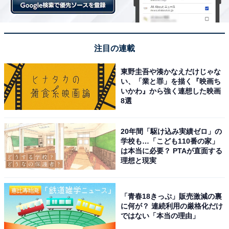
注目の連載
東野圭吾や湊かなえだけじゃな
い、「業と罪」を描く『映画ち
いかわ』から強く連想した映画
8選
短編作品で数々の賞を獲得した鈴木竜也監督が、原案・
作画監督・美術監督・撮影監督・色彩設計・キャラクタ
20年間「駆け込み実績ゼロ」の
学校も…「こども110番の家」
ーデザイン・音楽・編集までもを兼任し、1年半かけて
は本当に必要？ PTAが直面する
完成させた長編作品です。
理想と現実
あらすじは「いじめられっ子の少年がアイドルを目指
「青春18きっぷ」販売激減の裏
す」というシンプルなもの。主人公はタイトルの「無
に何が？ 連続利用の厳格化だけ
名」が示すように「誰からも本当の名前を呼ばれること
ではない「本当の理由」
のなかった」人物です。簡素にも思える画ながら、バリ