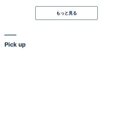
もっと見る
(C)ギンビス (C)劇場版「たべっ子どうぶつ」製作委員会
主人公の「らいおんくん」が「天狗（てんぐ）」になっ
Pick up
てリーダーとしての資質を問われるといった「欠点」を
持つキャラクターの特徴や、とある「負の感情」を克明
に描く様など、
子ども向けとしてはなかなかダーク
にも
思えるところもあり、それも間違いなく必要なものでし
た。
キャラクターがお菓子であることに必然性のある設定
や、そのお菓子の根源的な魅力に迫ること、さらに
お菓
子をもって世界平和を訴える
真摯（しんし）さに、大き
な感動があったのです。