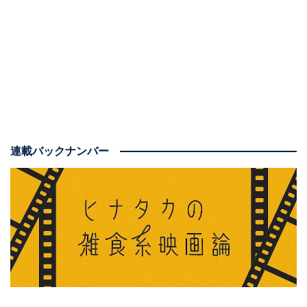
1：『たべっ子どうぶつ THE MOVIE』5月1日より
公開中
連載バックナンバー
ご存じギンビス社のお菓子のアニメ映画化作品で、キャ
ッチコピーでも「まさかの映画化！」とあるように、映
画化そのものに驚かれる人も多いでしょう。
何しろお菓
子である原作には「物語がない」ので、「キャラクター