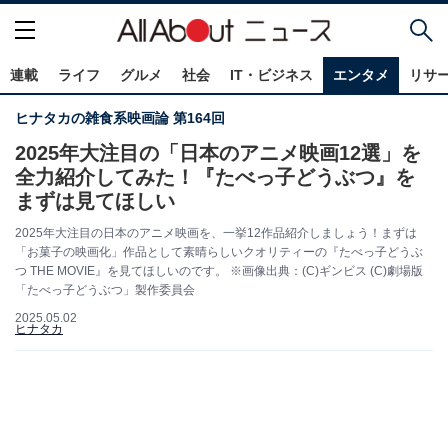
連載
ライフ
グルメ
社会
IT・ビジネス
エンタメ
リサ
ヒナタカの雑食系映画論 第164回
2025年大注目の「日本のアニメ映画12選」を
全力紹介してみた！『たべっ子どうぶつ』を
まずは見てほしい
2025年大注目の日本のアニメ映画を、一挙12作品紹介しましょう！まずは
「お菓子の映画化」作品として素晴らしいクオリティーの『たべっ子どうぶ
つ THE MOVIE』を見てほしいのです。 ※画像出典：(C)ギンビス (C)劇場版
「たべっ子どうぶつ」製作委員会
2025.05.02
ヒナタカ