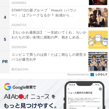
2026/08/01
本作を見ると必然的に2019年の『アベンジャーズ／エン
STARTOの新グループ「Howzit（ハウジ
ドゲーム』のネタバレになるのでそちらもできれば事前
ー）」はブレークなるか？ 結成から...
4
に見てほしくなり、ほかにもこのキャラクターはこの作
2026/07/15
品でこういう立場で……と説明したくもなってしまうの
【ちいかわ最新話】「一生続いてくれ」ちいか
ですが、そうした気持ちは「エゴ」なのかもしれませ
わたちの深い友情に感動の声。抱きしめ合...
5
ん。
2025/02/04
コンビニで買うのは損！たばこ税なしの新型タ
どのシリーズ作品でも、ファンはついつい「最大限に楽
バコが爆売れ中
しむにはこの作品を見ておいたほうがよくて……」など
PR
と「予習の必要性」を訴えたくもなりますし、それはも
株式会社HAL
Recommended by
ちろん親切心や作品への愛情があってこそ。実際に予習
しておけばさらに楽しめるとも思うのですが、
大抵は何
も知らずに見ても「類推できる」ようになっている
もの
です。