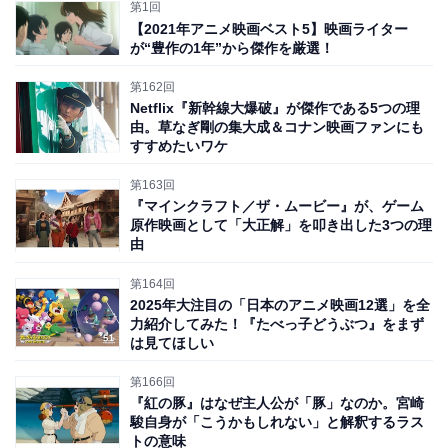
第1回
【2021年アニメ映画ベスト5】映画ライター
が“豊作の1年”から傑作を厳選！
それでも「ほかの作品を見ていないけど大丈夫？」と不
第162回
安に思っている人のために、大きなネタバレにならない
Netflix『新幹線大爆破』が傑作である5つの理
範囲で、見る前に知ってほしいポイントを5つに分けて
由。草なぎ剛の集大成＆コナン映画ファンにも
すすめたいワケ
紹介しましょう。何1つ知らずに見たいという人は、先
に劇場へと駆けつけてください。
第163回
『マインクラフト／ザ・ムービー』が、ゲーム
原作映画として「大正解」を叩き出した3つの理
1：「1作だけ予習」は『ブラック・ウィドウ』が
由
おすすめ
第164回
2025年大注目の「日本のアニメ映画12選」を全
後述しますが、本作の
メインキャラクターたちは、MCU
力紹介してみた！『たべっ子どうぶつ』をまず
は見てほしい
作品それぞれに登場していた「過去に傷を持つアウトロ
ーたち」
です。中でも本作と最も密接に絡んでいる映画
第166回
『紅の豚』はなぜ主人公が「豚」なのか。宮崎
は、2021年公開の『ブラック・ウィドウ』でしょう。
駿自身が「こうかもしれない」と解釈するラス
トの意味