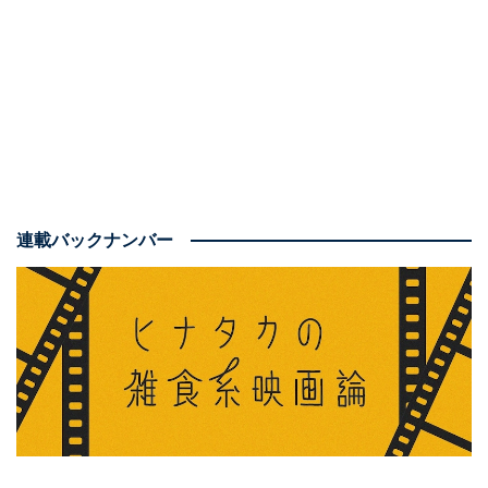
しかし、今回の『サンダーボルツ*』はアメリカの批評サ
ービスのRotten Tomatoesで批評家支持率が89％に観客
満足度も95％と、シリーズでもトップクラスの高評価
（5月上旬現在）。しかも後述する理由で、
予備知識が
なくても楽しめると断言
できますし、実際の本編を見て
も「とにかく面白いから見て」とシンプルに大推薦でき
るのです。
連載バックナンバー