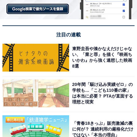
注目の連載
東野圭吾や湊かなえだけじゃな
(C)2025 MARVEL
い、「業と罪」を描く『映画ち
いかわ』から強く連想した映画
直近では、テレビアニメや原作のエピソードとリンクも
8選
している『名探偵コナン 隻眼の残像』もそうでしたし、
今回の『サンダーボルツ*』もちょっとした会話から「な
20年間「駆け込み実績ゼロ」の
るほど、こういう人か」「こういう設定なんだな」とち
学校も…「こども110番の家」
は本当に必要？ PTAが直面する
ゃんと分かる、
一見さん向けとも解釈できるセリフも織
理想と現実
り込まれています。
筆者自身もDisney+で配信中の2021年のドラマ『ファル
「青春18きっぷ」販売激減の裏
に何が？ 連続利用の厳格化だけ
コン&ウィンター・ソルジャー』を未見だったり、4年前
ではない「本当の理由」