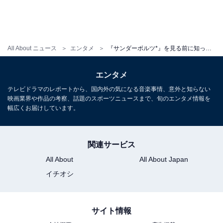
All About ニュース
エンタメ
『サンダーボルツ*』を見る前に知ってほしい5つのこと。MCU過去作「予習ゼロ」でも楽しめる涙の傑作
エンタメ
前の記事
次の記事
テレビドラマのレポートから、国内外の気になる音楽事情、意外と知らない
映画業界や作品の考察、話題のスポーツニュースまで、旬のエンタメ情報を
第164回
第166回
幅広くお届けしています。
2025年大注目の「日本のアニメ
『紅の豚』はなぜ主人公が
映画12選」を全力紹介してみ
「豚」なのか。宮崎駿自身が
た！『たべっ子どうぶつ』をま
「こうかもしれない」と解釈す
ずは見てほしい
るラストの意味
関連サービス
All About
All About Japan
イチオシ
1
2
3
4
サイト情報