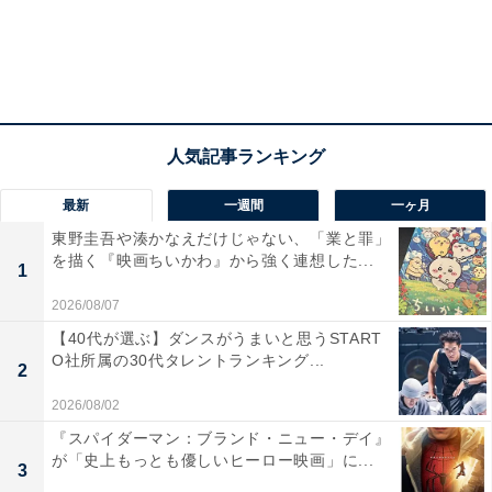
あえて1作品だけでも予習のために見ておきたいのであ
れば、『ブラック・ウィドウ』だけでも十分
でしょう。
最新
一週間
一ヶ月
東野圭吾や湊かなえだけじゃない、「業と罪」
を描く『映画ちいかわ』から強く連想した...
1
2026/08/07
【40代が選ぶ】ダンスがうまいと思うSTART
O社所属の30代タレントランキング...
2
2026/08/02
『スパイダーマン：ブランド・ニュー・デイ』
が「史上もっとも優しいヒーロー映画」に...
2：ちゃんと「類推」できるようになっている
3