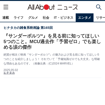
連載
ライフ
グルメ
社会
IT・ビジネス
エンタメ
リサ
ヒナタカの雑食系映画論 第165回
『サンダーボルツ*』を見る前に知ってほしい
5つのこと。MCU過去作「予習ゼロ」でも楽し
める涙の傑作
絶賛が相次ぐ映画『サンダーボルツ*』の魅力および見る前に知ってほしい5
つのことを紹介しましょう！ それでいて「予備知識ゼロでも大丈夫」な明確
な理由もあるのです。（画像出典：(C)2024 MARVEL）
2025.05.02
ヒナタカ