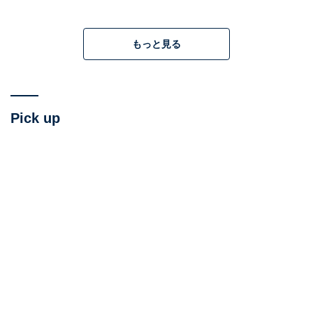
もっと見る
Pick up
今回の『サンダーボルツ*』の実質的な主人公である「エ
レーナ」は、ヒーローチーム「アベンジャーズ」の紅一
点「ブラック・ウィドウ（ナターシャ・ロマノフ）」の
妹です。映画『ブラック・ウィドウ』を見ていると、今
回のエレーナの「空虚」な気持ちにより同調しやすくな
るかもしれません。