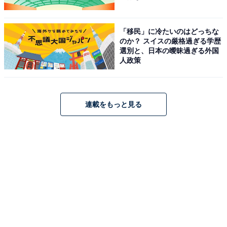
に見た『ブラック・ウィドウ』の内容をほとんど覚えて
いなかったりもしましたが、それでも問題なく楽しめま
「移民」に冷たいのはどっちな
した。繰り返しますが、この『サンダーボルツ*』は「予
のか？ スイスの厳格過ぎる学歴
習はしなくても大丈夫」と断言します。
選別と、日本の曖昧過ぎる外国
人政策
※以下、『アベンジャーズ／エンドゲーム』のネタバレ
に触れています。
連載をもっと見る
次ページ
クセの強いキャラクターを紹介