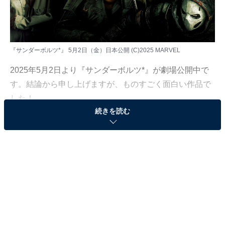
『サンダーボルツ*』 5月2日（金）日本公開 (C)2025 MARVEL
2025年5月2日より『サンダーボルツ*』が劇場公開中で
す。結論から申し上げますが、ものすごく面白い作品で
した！
続きを読む
本作はアメリカンコミックのヒーローが同一世界で活躍
する「マーベル・シネマティック・ユニバース（以下、
MCU）」の1つ。「フェーズ4」以降のMCU作品はやや
厳しめの評価も寄せられることもあり、Disney+（ディ
ズニープラス）で配信の
ドラマも含めて作品数が膨大
な
ため、追いかけるモチベーションが下がってしまった、
という人もいるでしょう。