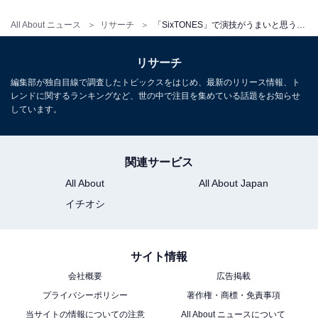
ています。
All About ニュース
リサーチ
「SixTONES」で演技がうまいと思うメンバーランキング！ 2位「森本慎太郎」、1位は？
回答者からは、「シリアスな感じも、明るい感じも演じ
リサーチ
わけられ、みている側も引き込まれるから」（大阪府／
40代女性）、「朝ドラに出演されてから以前より演技力
編集部が独自目線で調査したトピックスをはじめ、最新のリリース情報、ト
レンドに関するランキングなど、世の中で注目を集めている話題をお知らせ
あがって上手くなったから」（神奈川県／30代男性）、
しています。
「役を生きていると感じさせる、振り幅が広い」（東京
都／40代男性）などのコメントが寄せられました。
関連サービス
＞6位までの全ランキング結果を見る
All About
All About Japan
イチオシ
※回答者のコメントは原文ママです
サイト情報
この記事の筆者：
ゆるま 小林
会社概要
広告掲載
長年にわたってテレビ局でバラエティ番組、情報番
プライバシーポリシー
著作権・商標・免責事項
組などを制作。その後、フリーランスの編集・ライ
当サイトの情報についての注意
All About ニュースについて