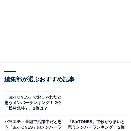
View this post on Instagram
編集部が選ぶおすすめ記事
A post shared by だが、情熱はある【公式】日テレ系日曜ドラマ (@da
「SixTONES」でおしゃれだと
思うメンバーランキング！ 2位
「松村北斗」、1位は？
2位は「
森本慎太郎
」さんです。2006年にジャニーズ事
バラエティ番組で活躍中だと思
「SixTONES」で歌がうまいと
務所へ入所した森本さんは、2007年放送のドラマ『受験
う「SixTONES」のメンバーラ
思うメンバーランキング！ 2位
の神様』（日本テレビ系）にいきなり出演。その後も舞