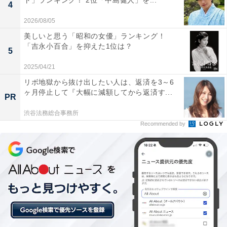
ト」ランキング！ 2位「中島健人」を...
4
2026/08/05
美しいと思う「昭和の女優」ランキング！
「吉永小百合」を抑えた1位は？
5
2025/04/21
1位：松村北斗
リボ地獄から抜け出したい人は、返済を3～6
ヶ月停止して『大幅に減額してから返済す...
PR
渋谷法務総合事務所
Recommended by