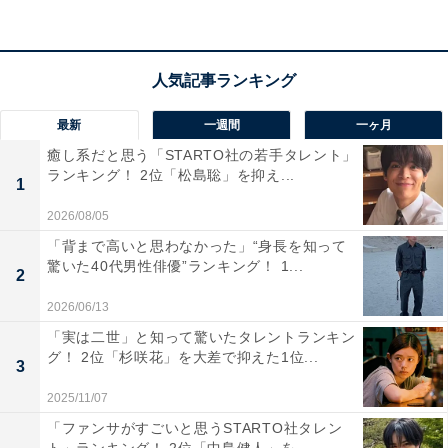
回答者からは、「だが、情熱はある、で演じた山里さん
が本当に似ていてびっくりしました」（埼玉県／30代女
性）、「自然体な演技で、出演した作品ごとに役柄をこ
最新
一週間
一ヶ月
なしている」（神奈川県／20代女性）、「役に合わせて
癒し系だと思う「STARTO社の若手タレント」
体型を変えたり、顔つきも変わり上手いと思います」
ランキング！ 2位「松島聡」を抑え...
1
（熊本県／40代女性）などのコメントが寄せられまし
2026/08/05
た。
「背まで高いと思わなかった」“身長を知って
驚いた40代男性俳優”ランキング！ 1...
2
2026/06/13
「実は二世」と知って驚いたタレントランキン
グ！ 2位「杉咲花」を大差で抑えた1位...
3
2025/11/07
「ファンサがすごいと思うSTARTO社タレン