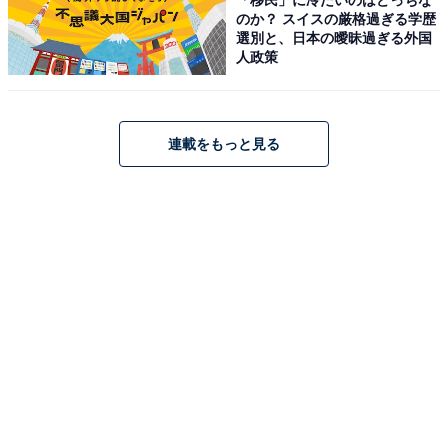
系）、『Piece』（日本テレビ系）などのドラマに登
のか？ スイスの厳格過ぎる学歴
場。映画『坂道のアポロン』『ライアー×ライアー』な
選別と、日本の曖昧過ぎる外国
人政策
どの演技が評価され、俳優業を中心にソロ活動を進めて
いきます。
連載をもっと見る
ブレークのきっかけとなったのは、NHK朝の連続テレビ
小説『カムカムエヴリバディ』で担当した雉真稔役。役
にピッタリとハマったナチュラルな演技を見せ、アイド
ルファン以外からも高い注目を受けます。さらに、大ヒ
ットアニメ映画『すずめの戸締まり』で主要キャラクタ
ーの宗像草太の声優にキャスティングされ、演技力の高
さが大きな注目を集めます。
直近では、『ノッキンオン・ロックドドア』（テレビ朝
日系）で主演を担当。10月13日には『キリエのうた』、
2024年2月は『夜明けのすべて』と、映画の公開を控え