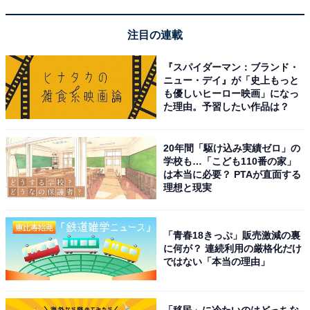
View this post on Instagram
注目の連載
『スパイダーマン：ブランド・
ニュー・デイ』が「史上もっと
も優しいヒーロー映画」になっ
た理由。予習したい作品は？
20年間「駆け込み実績ゼロ」の
学校も…「こども110番の家」
A post shared by 【オシドラサタデー公式】 (@oshidora_ex)
は本当に必要？ PTAが直面する
理想と現実
「青春18きっぷ」販売激減の裏
1位は「
松村北斗
」さんです。2009年にジャニーズ事務
に何が？ 連続利用の厳格化だけ
所に入所したメンバーで、「中山優馬 w/B.I.Shadow」に
ではない「本当の理由」
参加するなどJr.時代から活躍。俳優業も早くから開始
し、舞台への出演をはじめ、『黒の女教師』（TBS
「移民」に冷たいのはどっちな