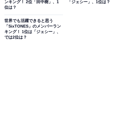
ンキング！ 2位「田中樹」、1
「ジェシー」、1位は？
位は？
台やドラマへコンスタントに出演し、2009年の『スノー
プリンス 禁じられた恋のメロディ』で映画初出演、初主
世界でも活躍できると思う
演を担当します。
「SixTONES」のメンバーラン
キング！ 1位は「ジェシー」、
では2位は？
ドラマ作品としては、これまで『GTO』（カンテレ・フ
ジテレビ系）や『ナンバMG5』（フジテレビ系）などで
演技を披露。一気に注目を集めるようになったのは、
2022年7月から放送されたドラマ『ZIP! 朝ドラマ「泳げ!
ニシキゴイ」』の主人公・長谷川雅紀さん役です。お笑
いコンビ・錦鯉を題材とした作品で、迫真の演技が話題
に。さらに2023年春クールのドラマ『だが、情熱はあ
る』（日本テレビ系）でも人気芸人の山里亮太さん役を
担当するなど、憑依型の演技で人気を高めます。
現在は映画『Gメン』に出演中で、さまざまな役を演じ
られる若手俳優として知名度を獲得しています。