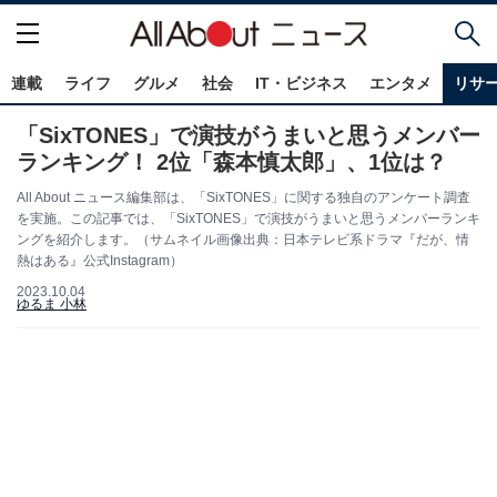
連載
ライフ
グルメ
社会
IT・ビジネス
エンタメ
リサ
「SixTONES」で演技がうまいと思うメンバー
ランキング！ 2位「森本慎太郎」、1位は？
All About ニュース編集部は、「SixTONES」に関する独自のアンケート調査
を実施。この記事では、「SixTONES」で演技がうまいと思うメンバーランキ
ングを紹介します。（サムネイル画像出典：日本テレビ系ドラマ『だが、情
熱はある』公式Instagram）
2023.10.04
ゆるま 小林