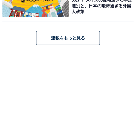
俳優業も好調で、現在は映画『リボルバー・リリー』に
選別と、日本の曖昧過ぎる外国
出演中。雑誌などでモデルとしても活躍し、人気の高い
人政策
男性向けファッション＆ライフスタイル誌『Safari』
（日之出出版）などに参加しています。
連載をもっと見る
そんなジェシーさんは、歌唱力が高いことで有名。しか
も、父親がアメリカ人なので英語も堪能なため、歌やラ
ップなどでその知識が生かされています。英語も話せる
ことで、海外での活躍を期待する声が多いようです。
回答者からは、「適応能力が高いと感じるので海外でも
どんどん目立っていきそうだと思います」（東京都／20
代女性）、「英語が話せて、スタイルも抜群でモデルと
して活躍できると思う」（大阪府／40代女性）、「歌や
パフォーマンスは世界共通だと思うし、能力が高いか
ら。ジェシーは英語もできるので」（沖縄県／30代女