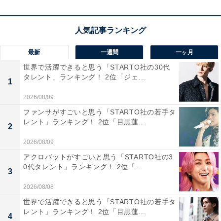
回答者からは、「演技力で映画、舞台が海外から評価さ
れるかと思う」（宮城県／30代女性）、「素敵な歌声を
持っているので、世界でも活躍できそう」（愛知県／30
代女性）、「BTSのように、きっかけさえあれば、世界
最新
一週間
一ヶ月
中の人々に人気が出る逸材だと思います」（青森県／50
世界で活躍できると思う「STARTO社の30代
タレント」ランキング！ 2位「ジェ...
代女性）などのコメントが寄せられました。
1
2026/08/09
ファンサがすごいと思う「STARTO社の若手タ
レント」ランキング！ 2位「目黒蓮...
2
2026/08/09
アクロバットがすごいと思う「STARTO社の3
0代タレント」ランキング！ 2位「...
3
2026/08/08
世界で活躍できると思う「STARTO社の若手タ
レント」ランキング！ 2位「目黒蓮...
4