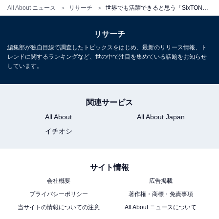
性）などのコメントが寄せられました。
All About ニュース
リサーチ
世界でも活躍できると思う「SixTONES」のメンバーランキング！ 1位は「ジェシー」、2位は？
リサーチ
＞6位までの全ランキング結果を見る
編集部が独自目線で調査したトピックスをはじめ、最新のリリース情報、ト
レンドに関するランキングなど、世の中で注目を集めている話題をお知らせ
※回答者のコメントは原文ママです
しています。
関連サービス
この記事の筆者：
ゆるま 小林
All About
All About Japan
長年にわたってテレビ局でバラエティ番組、情報番
イチオシ
組などを制作。その後、フリーランスの編集・ライ
ターに転身。芸能情報に精通し、週刊誌、ネットニ
ュースでテレビや芸能人に関するコラムなどを執
サイト情報
筆。編集プロダクション「ゆるま」を立ち上げる。
会社概要
広告掲載
プライバシーポリシー
著作権・商標・免責事項
当サイトの情報についての注意
All About ニュースについて