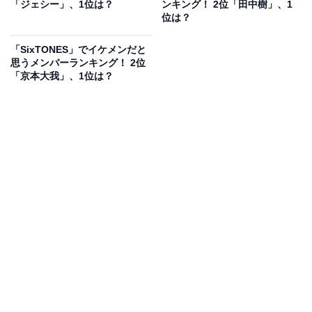
「ジェシー」、1位は？
ンキング！ 2位「田中樹」、1
位は？
そんな京本さんですが、父親が俳優の京本政樹さんとし
「SixTONES」でイケメンだと
て有名。親子の仲も良く、政樹さんのファンからも注目
思うメンバーランキング！ 2位
されています。
「京本大我」、1位は？
個人では俳優業が好調で、特にミュージカルなどの舞台
で大活躍。2015年にミュージカル『エリザベート』に出
演すると、2019年には『HARUTO』で初主演を担当し
ます。レベルの高い歌唱力が生かされ、さまざまな作品
に出演。2023年11月からは、主演ミュージカル『シェル
ブールの雨傘』を控えています。
また、ドラマや映画でも活躍し、2024年夏に『言えない
秘密』で主演を務める予定。自身で楽曲を作詞、作曲す
るなど、さまざまな才能を見せています。