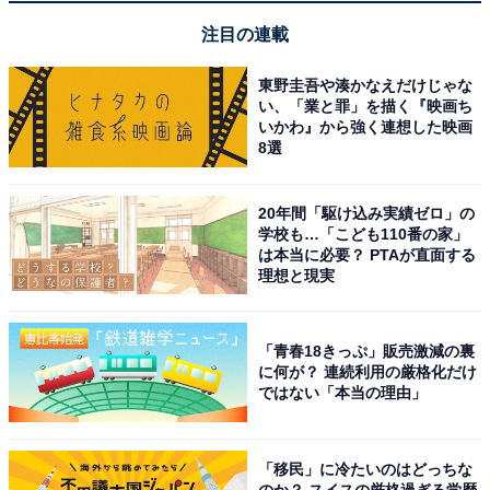
注目の連載
東野圭吾や湊かなえだけじゃな
い、「業と罪」を描く『映画ち
いかわ』から強く連想した映画
8選
A post shared by SixTONES (@sixtones_official)
20年間「駆け込み実績ゼロ」の
学校も…「こども110番の家」
は本当に必要？ PTAが直面する
理想と現実
1位には、「
ジェシー
」さんがランクイン。2006年9月に
ジャニーズ事務所に入所したジェシーさんは、個人では
バラエティ番組で大活躍中。抜群のトーク力を武器に、
「青春18きっぷ」販売激減の裏
現在は『有吉ゼミ』（日本テレビ系）、『オオカミ少
に何が？ 連続利用の厳格化だけ
ではない「本当の理由」
年』（TBS系）など人気番組にレギュラー出演し、さら
にさまざまな番組に登場しています。
「移民」に冷たいのはどっちな
のか？ スイスの厳格過ぎる学歴