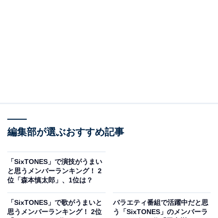
View this post on Instagram
編集部が選ぶおすすめ記事
A post shared by 映画『言えない秘密』公式 (@ienaihimitsu_movi
「SixTONES」で演技がうまい
と思うメンバーランキング！ 2
2位には、「
京本大我
」さんがランクイン。2006年にジ
位「森本慎太郎」、1位は？
ャニーズ事務所へ入所したメンバーで、圧倒的な歌唱力
を武器にグループではメインボーカルを多くの楽曲で担
「SixTONES」で歌がうまいと
バラエティ番組で活躍中だと思
思うメンバーランキング！ 2位
う「SixTONES」のメンバーラ
当。美しい歌声でファンを魅了しています。