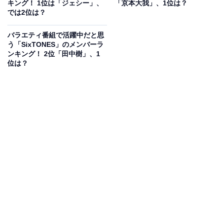
キング！ 1位は「ジェシー」、
「京本大我」、1位は？
テレビ小説『カムカムエヴリバディ』の雉真稔役で大き
では2位は？
な注目を集めます。
バラエティ番組で活躍中だと思
う「SixTONES」のメンバーラ
さらに、大ヒットアニメ映画『すずめの戸締まり』で主
ンキング！ 2位「田中樹」、1
要キャラクターの宗像草太の声優に大抜てきされること
位は？
に。直近ではドラマ『ノッキンオン・ロックドドア』
（テレビ朝日系）の主演を務め、2023年10月には『キリ
エのうた』、2024年2月には『夜明けのすべて』など映
画の公開を控えています。
そんな松村さんは、デニムにペイントするなどリメイク
も行いファッションに興味があることで知られていま
す。スタイル抜群でファッションセンスも良く、男性誌
だけでなく女性向けのファッション誌にもたびたび登
場。グループの中でも、おしゃれなメンバーとして有名
です。