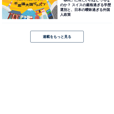
人気を集めています。
のか？ スイスの厳格過ぎる学歴
選別と、日本の曖昧過ぎる外国
人政策
俳優業も好調で、現在は映画『リボルバー・リリー』に
出演中で、狂気に満ちた陸軍大尉・津山ヨーゼフ清親役
を演じています。
連載をもっと見る
そんなジェシーさんは、雑誌などでモデルとしても大活
躍。過去にはファッション誌『FINEBOYS』（日之出出
版）でレギュラーモデルを務め、さらに『Safari』
（同）にもモデルとして参加。180センチを超える抜群
のスタイルを誇り、ハイブランドで固めたコーディネー
トなども着こなしてしまうおしゃれ上級者です。
回答者からは、「身長が高くて服選びが上手」（岡山県
／20代女性）、「色味とかジェシーならではだなと思
う」（福島県／30代男性）、「デザインが強い服も着こ