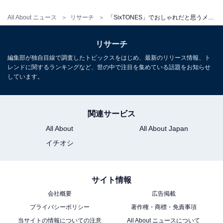
なしている」（東京都／30代女性）などのコメントが寄
All About ニュース
リサーチ
「SixTONES」でおしゃれだと思うメンバーランキング！ 2位「松村北斗」、1位は？
せられました。
リサーチ
＞6位までの全ランキング結果を見る
編集部が独自目線で調査したトピックスをはじめ、最新のリリース情報、ト
レンドに関するランキングなど、世の中で注目を集めている話題をお知らせ
しています。
※回答者のコメントは原文ママです
関連サービス
All About
All About Japan
この記事の筆者：
ゆるま 小林
イチオシ
長年にわたってテレビ局でバラエティ番組、情報番
組などを制作。その後、フリーランスの編集・ライ
サイト情報
ターに転身。芸能情報に精通し、週刊誌、ネットニ
会社概要
広告掲載
ュースでテレビや芸能人に関するコラムなどを執
プライバシーポリシー
著作権・商標・免責事項
筆。編集プロダクション「ゆるま」を立ち上げる。
当サイトの情報についての注意
All About ニュースについて