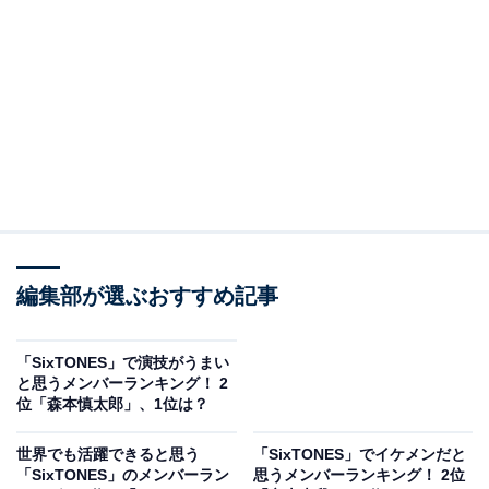
View this post on Instagram
A post shared by SixTONES (@sixtones_official)
編集部が選ぶおすすめ記事
「SixTONES」で演技がうまい
2位にランクインしたのは、「
松村北斗
」さんです。
と思うメンバーランキング！ 2
位「森本慎太郎」、1位は？
2009年にジャニーズ事務所に入所し、ジュニア時代から
演技を中心に人気を獲得。これまで、映画『坂道のアポ
世界でも活躍できると思う
「SixTONES」でイケメンだと
ロン』『ライアー×ライアー』をはじめ、NHK朝の連続
「SixTONES」のメンバーラン
思うメンバーランキング！ 2位