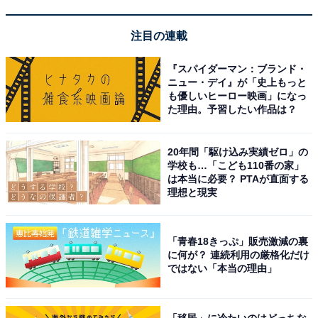
注目の連載
『スパイダーマン：ブランド・
ニュー・デイ』が「史上もっと
も優しいヒーロー映画」になっ
た理由。予習したい作品は？
A post shared by SixTONES (@sixtones_official)
20年間「駆け込み実績ゼロ」の
学校も…「こども110番の家」
は本当に必要？ PTAが直面する
理想と現実
1位にランクインしたのは、「
ジェシー
」さんです。
2006年9月にジャニーズ事務所に入所し、歌唱力の高さ
「青春18きっぷ」販売激減の裏
を武器にさまざまなユニットで活躍。グループではメイ
に何が？ 連続利用の厳格化だけ
ンボーカルを担当することが多く、また『有吉ゼミ』
ではない「本当の理由」
（日本テレビ系）、『オオカミ少年』（TBS系）などの
バラエティ番組ではキレのあるトークで幅広い世代から
「移民」に冷たいのはどっちな