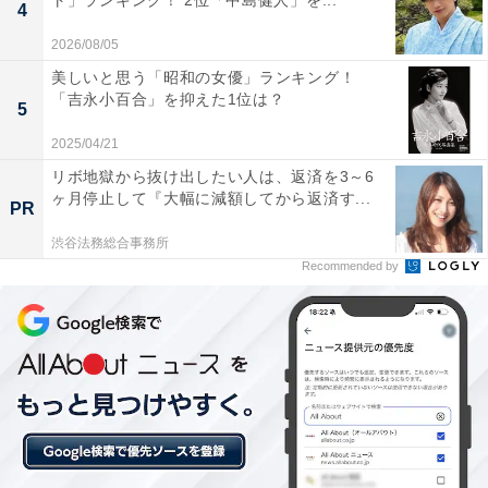
ト」ランキング！ 2位「中島健人」を...
4
2026/08/05
美しいと思う「昭和の女優」ランキング！
「吉永小百合」を抑えた1位は？
1位：ジェシー
5
2025/04/21
リボ地獄から抜け出したい人は、返済を3～6
ヶ月停止して『大幅に減額してから返済す...
PR
渋谷法務総合事務所
Recommended by
View this post on Instagram