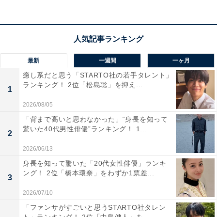
回答者からは、「シンプルなファッションが素敵だと思
います」（東京都／20代女性）、「万人受けするかは分
からないが、独創的でおしゃれだと思う」（広島県／20
代女性）、「独特なオシャレファッションをしている。
最新
一週間
一ヶ月
それも似合っている」（東京都／30代女性）などのコメ
癒し系だと思う「STARTO社の若手タレント」
ランキング！ 2位「松島聡」を抑え...
ントが寄せられました。
1
2026/08/05
「背まで高いと思わなかった」“身長を知って
驚いた40代男性俳優”ランキング！ 1...
2
2026/06/13
身長を知って驚いた「20代女性俳優」ランキ
ング！ 2位「橋本環奈」をわずか1票差...
3
2026/07/10
「ファンサがすごいと思うSTARTO社タレン