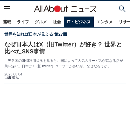
連載
ライフ
グルメ
社会
IT・ビジネス
エンタメ
リサ
世界を知れば日本が見える 第27回
なぜ日本人はX（旧Twitter）が好き？ 世界と
比べたSNS事情
世界各国のSNS利用状況を見ると、国によって人気のサービスが異なる点が
興味深い。日本はX（旧Twitter）ユーザーが多いが、なぜだろうか。
2023.08.04
山田 敏弘