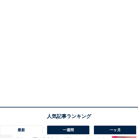
最新
一週間
一ヶ月