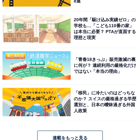
8選
20年間「駆け込み実績ゼロ」の
学校も…「こども110番の家」
は本当に必要？ PTAが直面する
理想と現実
「青春18きっぷ」販売激減の裏
に何が？ 連続利用の厳格化だけ
ではない「本当の理由」
「移民」に冷たいのはどっちな
のか？ スイスの厳格過ぎる学歴
選別と、日本の曖昧過ぎる外国
人政策
連載をもっと見る