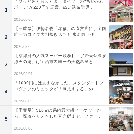
「やっと巡り会えたよ」ダイソーの“ちいかわ
ポーチ”が220円で反響。ぬい活＆防災...
1
2026/08/06
【三重県】伊勢名物「赤福」の直営店に、全国
唯一のコメダ大判焼き店も！ 東名阪・伊...
2
2026/08/06
【京都府の人気スーパー銭湯】「宇治天然温泉
源氏の湯」は宇治市内唯一の天然温泉と...
3
2026/08/07
「1000円には見えなかった」スタンダードプ
ロダクツのリュックが「高見えする」の...
4
2026/08/03
【千葉県】918㎡の県内最大級マーケットか
ら、廃校をリノベした直売所まで。ファー...
5
2026/08/06