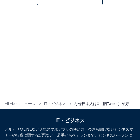
All About ニュース
IT・ビジネス
なぜ日本人はX（旧Twitter）が好き？ 世界と比べたSNS事情
IT・ビジネス
メルカリやLINEなど人気スマホアプリの使い方、今さら聞けないビジネスマ
ナーや転職に関する話題など、若手からベテランまで、ビジネスパーソンに