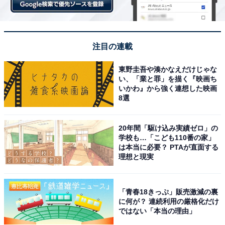
注目の連載
東野圭吾や湊かなえだけじゃな
い、「業と罪」を描く『映画ち
いかわ』から強く連想した映画
8選
20年間「駆け込み実績ゼロ」の
学校も…「こども110番の家」
は本当に必要？ PTAが直面する
理想と現実
「青春18きっぷ」販売激減の裏
に何が？ 連続利用の厳格化だけ
ではない「本当の理由」