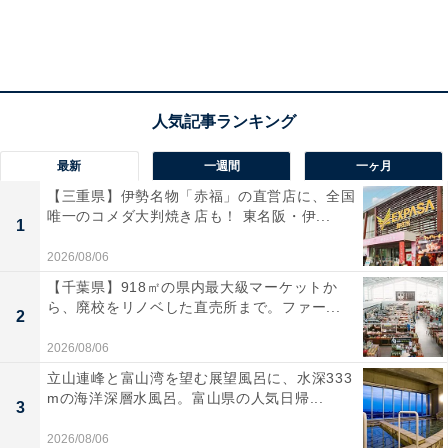
最新
一週間
一ヶ月
【三重県】伊勢名物「赤福」の直営店に、全国
唯一のコメダ大判焼き店も！ 東名阪・伊...
1
2026/08/06
【千葉県】918㎡の県内最大級マーケットか
ら、廃校をリノベした直売所まで。ファー...
2
2026/08/06
立山連峰と富山湾を望む展望風呂に、水深333
mの海洋深層水風呂。富山県の人気日帰...
3
2026/08/06