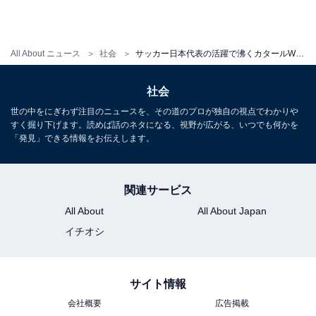
All About ニュース
社会
サッカー日本代表の活躍で沸くカタールW杯、世界ではなぜ批判されている？
社会
世の中をにぎわず注目のニュースを、その道のプロが独自の視点でわかりや
すく掘り下げます。読めば話のネタになる、視野が広がる、いつでも何かを
「発見」できる情報をお伝えします。
関連サービス
All About
All About Japan
イチオシ
サイト情報
会社概要
広告掲載