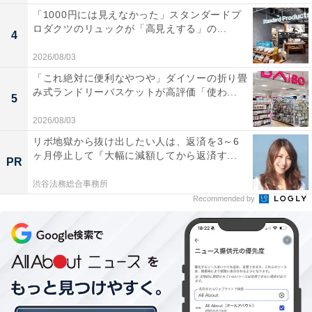
「1000円には見えなかった」スタンダードプ
ロダクツのリュックが「高見えする」の...
4
2026/08/03
「これ絶対に便利なやつや」ダイソーの折り畳
み式ランドリーバスケットが高評価「使わ...
5
2026/08/03
リボ地獄から抜け出したい人は、返済を3～6
ヶ月停止して『大幅に減額してから返済す...
PR
渋谷法務総合事務所
Recommended by