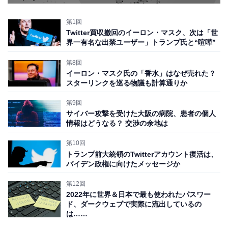
第1回
Twitter買収撤回のイーロン・マスク、次は「世
界一有名な出禁ユーザー」トランプ氏と“喧嘩”
第8回
イーロン・マスク氏の「香水」はなぜ売れた？
スターリンクを巡る物議も計算通りか
第9回
サイバー攻撃を受けた大阪の病院、患者の個人
情報はどうなる？ 交渉の余地は
第10回
トランプ前大統領のTwitterアカウント復活は、
バイデン政権に向けたメッセージか
第12回
2022年に世界＆日本で最も使われたパスワー
ド、ダークウェブで実際に流出しているの
は……