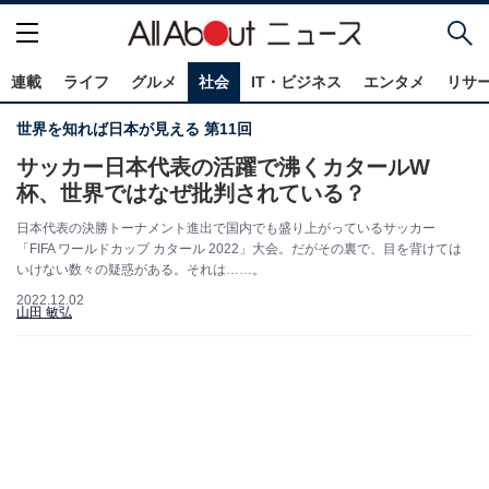
連載
ライフ
グルメ
社会
IT・ビジネス
エンタメ
リサ
世界を知れば日本が見える 第11回
サッカー日本代表の活躍で沸くカタールW
杯、世界ではなぜ批判されている？
日本代表の決勝トーナメント進出で国内でも盛り上がっているサッカー
「FIFA ワールドカップ カタール 2022」大会。だがその裏で、目を背けては
いけない数々の疑惑がある。それは……。
2022.12.02
山田 敏弘