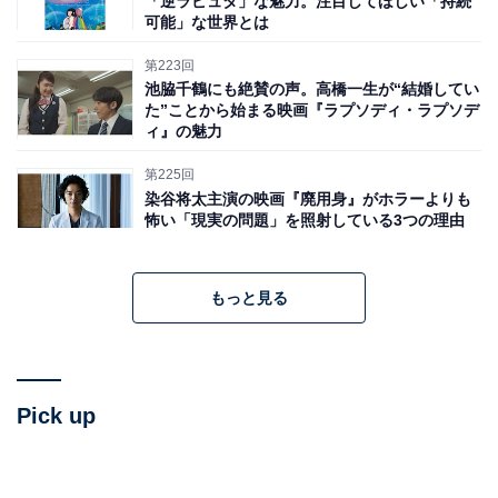
「逆ラピュタ」な魅力。注目してほしい「持続
可能」な世界とは
第223回
池脇千鶴にも絶賛の声。高橋一生が“結婚してい
た”ことから始まる映画『ラプソディ・ラプソデ
ィ』の魅力
第225回
染谷将太主演の映画『廃用身』がホラーよりも
怖い「現実の問題」を照射している3つの理由
もっと見る
Pick up