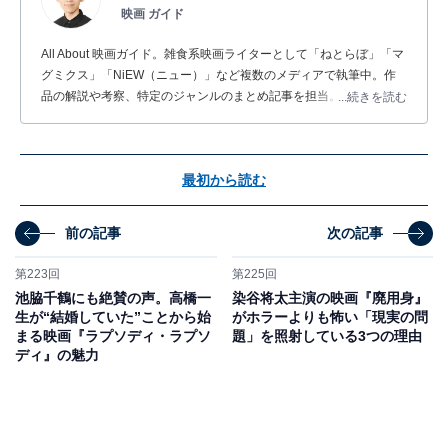
映画 ガイド
All About 映画ガイド。雑食系映画ライターとして「ねとらぼ」「マ
グミクス」「NiEW（ニュー）」など複数のメディアで執筆中。作
品の解説や考察、特定のジャンルのまとめ記事を担当。2022年「All
...続きを読む
About Red Ball Award」のNEWS部門を受賞。
最初から読む
前の記事
次の記事
第223回
第225回
池脇千鶴にも絶賛の声。高橋一
染谷将太主演の映画『廃用身』
生が“結婚していた”ことから始
がホラーよりも怖い「現実の問
まる映画『ラプソディ・ラプソ
題」を照射している3つの理由
ディ』の魅力