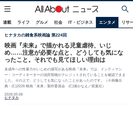
連載
ライフ
グルメ
社会
IT・ビジネス
エンタメ
リサ
ヒナタカの雑食系映画論 第224回
映画『未来』で描かれる児童虐待、いじ
め……注意が必要な点と、どうしても気にな
ったこと。それでも見てほしい理由は
未成年への性暴力やいじめの描写がある映画『未来』では、インティマシ
ー・コーディネーターの浅田智穂がクレジットされていることを確認できま
した。その上で、どうしても気になったことがあったのです。（※画像出
典：(C)2026 映画「未来」製作委員会 (C)湊かなえ／双葉社）
2026.05.08
ヒナタカ