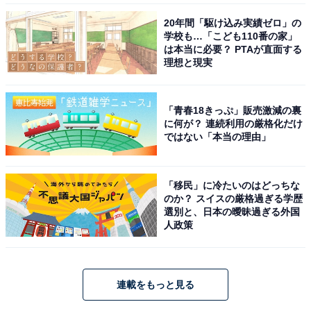
20年間「駆け込み実績ゼロ」の
学校も…「こども110番の家」
は本当に必要？ PTAが直面する
理想と現実
「青春18きっぷ」販売激減の裏
に何が？ 連続利用の厳格化だけ
ではない「本当の理由」
「移民」に冷たいのはどっちな
のか？ スイスの厳格過ぎる学歴
選別と、日本の曖昧過ぎる外国
人政策
連載をもっと見る