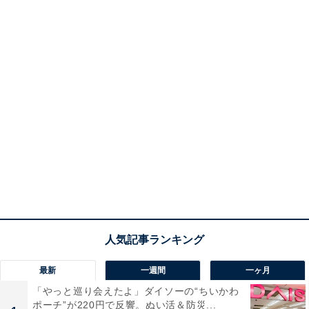
最新
一週間
一ヶ月
「やっと巡り会えたよ」ダイソーの“ちいかわ
ポーチ”が220円で反響。ぬい活＆防災...