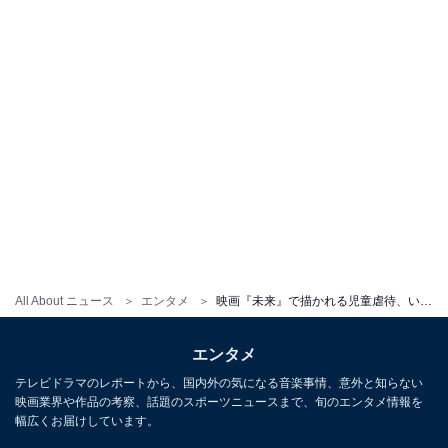
All About ニュース
エンタメ
映画『未来』で描かれる児童虐待、いじめ……注意が必要な点と、どうしても気になったこと。それでも見てほしい理由は
エンタメ
テレビドラマのレポートから、国内外の気になる音楽事情、意外と知らない
映画業界や作品の考察、話題のスポーツニュースまで、旬のエンタメ情報を
幅広くお届けしています。