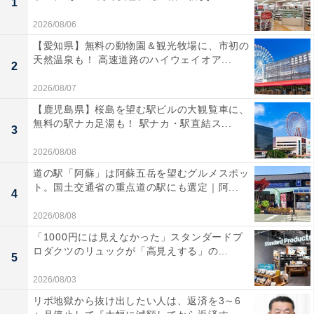
1
2026/08/06
【愛知県】無料の動物園＆観光牧場に、市初の
天然温泉も！ 高速道路のハイウェイオア...
2
2026/08/07
【鹿児島県】桜島を望む駅ビルの大観覧車に、
無料の駅ナカ足湯も！ 駅ナカ・駅直結ス...
3
2026/08/08
道の駅「阿蘇」は阿蘇五岳を望むグルメスポッ
ト。国土交通省の重点道の駅にも選定｜阿...
4
2026/08/08
「1000円には見えなかった」スタンダードプ
ロダクツのリュックが「高見えする」の...
5
2026/08/03
リボ地獄から抜け出したい人は、返済を3～6