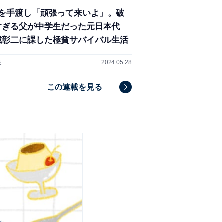
円を手渡し「頑張って来いよ」。破
すぎる父が中学生だった元日本代
城彰二に課した極貧サバイバル生活
良
2024.05.28
この連載を見る