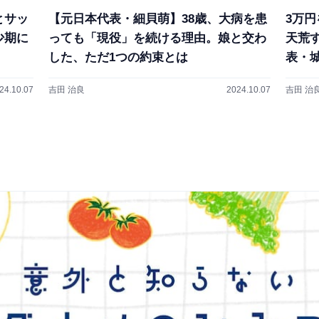
とサッ
【元日本代表・細貝萌】38歳、大病を患
3万
少期に
っても「現役」を続ける理由。娘と交わ
天荒
した、ただ1つの約束とは
表・
24.10.07
吉田 治良
2024.10.07
吉田 治