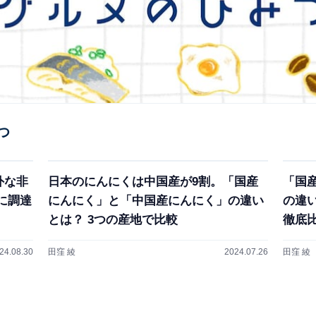
つ
外な非
日本のにんにくは中国産が9割。「国産
「国
に調達
にんにく」と「中国産にんにく」の違い
の違
とは？ 3つの産地で比較
徹底
24.08.30
田窪 綾
2024.07.26
田窪 綾