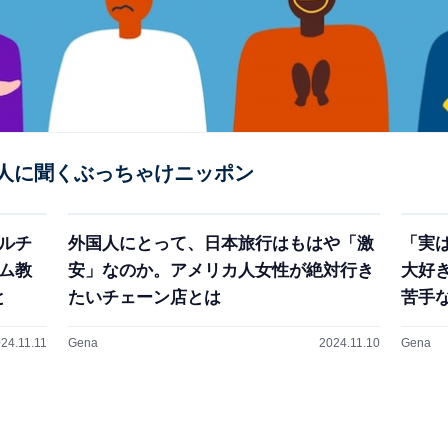
人に聞くぶっちゃけニッポン
ルチ
外国人にとって、日本旅行はもはや「激
「実
ム教
安」なのか。アメリカ人女性が絶対行き
大好
と
たいチェーン店とは
苦手
24.11.11
Gena
2024.11.10
Gena