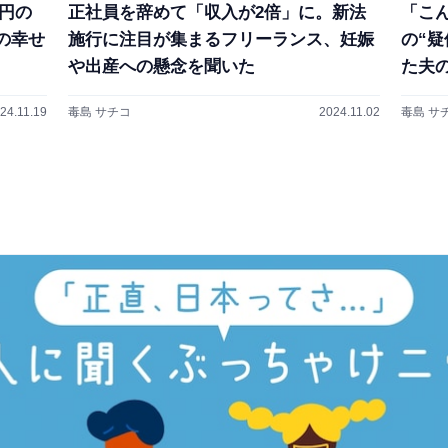
円の
正社員を辞めて「収入が2倍」に。新法
「こ
の幸せ
施行に注目が集まるフリーランス、妊娠
の“
や出産への懸念を聞いた
た夫
24.11.19
毒島 サチコ
2024.11.02
毒島 サ