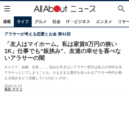
連載
ライフ
グルメ
社会
IT・ビジネス
エンタメ
リサ
アラサーが考える恋愛とお金 第41回
「友人はマイホーム。私は家賃8万円の狭い
1K」仕事でも“板挟み”、友達の幸せを喜べな
いアラサーの闇
キャリア、結婚、出産……。悩みが尽きないアラサー世代は友人のSNSを見
てモヤッとしてしまうことも。さまざまな選択を迫られるアラサー時代が抱
える悩みをどう克服していけばいいのか。
2024.11.19
毒島 サチコ