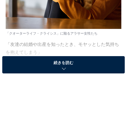
「クオーターライフ・クライシス」に陥るアラサー女性たち
「友達の結婚や出産を知ったとき、モヤッとした気持ち
を抱えてしまう」
続きを読む
こう話すのは、筆者の高校時代の友人・亜美（仮名／32
歳）だ。彼女は現在独身で、アラサーに差し掛かった20
代後半頃から、友人たちが結婚や出産をするたびにこの
ような思いを抱えることがあるという。
「大好きな友人の結婚や出産に対して、心の底から“おめ
でとう”と思う。それは本音。だけど同時にモヤっとした
気持ちが湧き上がって自己嫌悪に陥ってしまう」