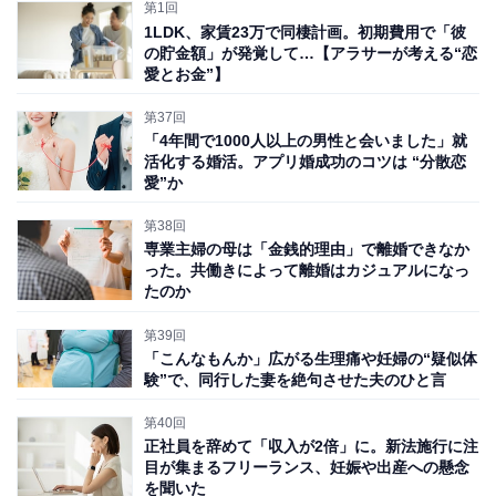
第1回
洋子さんは地元を離れ、憧れていた今の仕事に転職して
1LDK、家賃23万で同棲計画。初期費用で「彼
5年がたつ。しかし最近は「業務以外で上司とZ世代の板
の貯金額」が発覚して…【アラサーが考える“恋
愛とお金”】
挟みになることが多い」と語る。
第37回
「4年間で1000人以上の男性と会いました」就
「先日会社の懇親会があって、1軒目を出たのが21時だ
活化する婚活。アプリ婚成功のコツは “分散恋
ったんです。その時、上司が私だけを呼んで『2軒目、
愛”か
行くか聞いてくれない？』と。2軒目に行きたいけれ
第38回
ど、自分から声をかけると“強制的”に行かなければいけ
専業主婦の母は「金銭的理由」で離婚できなか
ない雰囲気になるから、上司が先に私に相談したことも
った。共働きによって離婚はカジュアルになっ
たのか
分かるし、Z世代の後輩はあまりお酒を好きではなく
て、早く帰りたいと思っていることも分かる」
第39回
「こんなもんか」広がる生理痛や妊婦の“疑似体
験”で、同行した妻を絶句させた夫のひと言
洋子さんは、Z世代の後輩たちに「私は、もう少し飲み
たいから飲んで帰ろうかなって思ってるけど、みんなは
第40回
正社員を辞めて「収入が2倍」に。新法施行に注
自由参加でね」と声をかけた。さらに「飲んでも、あと
目が集まるフリーランス、妊娠や出産への懸念
少しにしよっと」と“1時間”の制限を付けた。
を聞いた