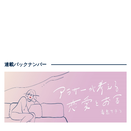
仕事でも、上司とZ世代の板挟みに
亜美のように、アラサーに差し掛かり、友人にモヤッと
した気持ちを抱える回数が増えたという人は多い。
「上司と部下の間で板挟みになることが多くて、自分の
好きな仕事をしている友人のSNSを見ると、自分のした
連載バックナンバー
かったことってなんだっけ……と考えることがある」
こう語るのは、就職のために上京し、都内で会社員とし
て働く洋子さん（仮名／33歳）だ。彼女の所属部署に
は、40代以上の男性部課長、20代の部下が男女数人ずつ
所属しており、アラサーの彼女はちょうど中間的なポジ
ションだという。