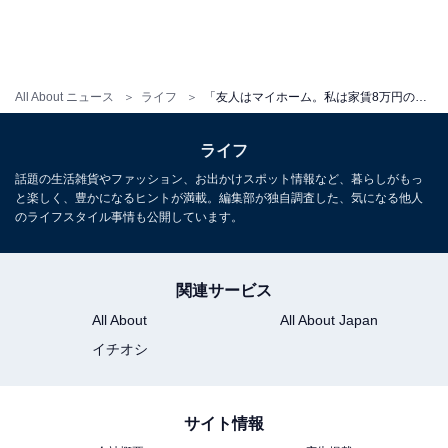
い！」とDMをしたという。しかし、友人から返信はな
かった。
All About ニュース
ライフ
「友人はマイホーム。私は家賃8万円の狭い1K」仕事でも“板挟み”、友達の幸せを喜べないアラサーの闇
「“うらやましい”は本音だったけれど……（言葉足らず
で）誤解されたかもしれない」
ライフ
話題の生活雑貨やファッション、お出かけスポット情報など、暮らしがもっ
キャリア、結婚、出産……。アラサー世代になれば、親
と楽しく、豊かになるヒントが満載。編集部が独自調査した、気になる他人
のライフスタイル事情も公開しています。
しかった友人たちとライフスタイルの変化で疎遠になる
ことも多い。今回紹介した2人のように、自分が持って
いないものを持っている人を見て、嫉妬してしまうこと
関連サービス
もある。
All About
All About Japan
イチオシ
「クオーターライフ・クライシス」とは
このようなアラサーならではの葛藤には「クオーターラ
サイト情報