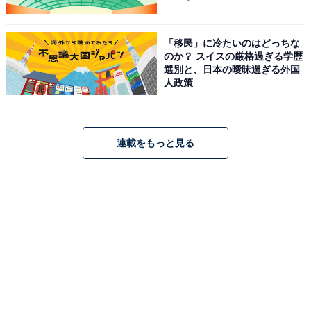
こう話すのは、清香さん（仮名／28歳）だ。彼女は24歳
「移民」に冷たいのはどっちな
のか？ スイスの厳格過ぎる学歴
の時に結婚して出産をし、現在は2人の子どもを育てる
選別と、日本の曖昧過ぎる外国
母親だ。
人政策
「大学を出たのに、2年目で仕事を辞めて授かり婚しま
した。現在はパート勤めで主婦。独身の同級生たちが夜
連載をもっと見る
遅くまで飲みに行っていたり、仕事でキャリアを積んで
いたりするのを見て、うらやましく感じる」
出産後、清香さんは独身時代に親しかった友人たちとは
自然と疎遠になった。その理由は、「自分にあるかもし
れない」と語る。
Instagramのストーリーズ投稿で、親しい友人が深夜に遊
んでいる姿を見て、思わず「独身って自由でうらやまし