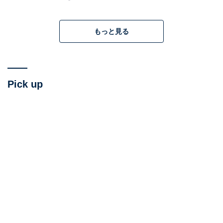
結局、後輩たちは全員二次会に来たという。1時間ぴっ
もっと見る
たりで解散の音頭をとったのは、洋子さんだった。洋子
さんは盛り上がる上司の言葉をさえぎった。
「仕事では常にこういうポジションになっている。自分
Pick up
の意思は関係ない」