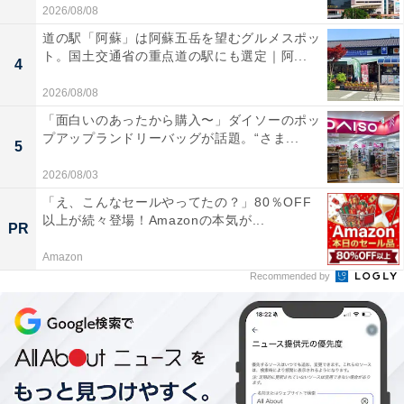
2026/08/08
道の駅「阿蘇」は阿蘇五岳を望むグルメスポッ
「自分が東京の家賃8万円の狭い1Kに住んで、Z世代と上
ト。国土交通省の重点道の駅にも選定｜阿...
4
司との調整をしている間に、地元で結婚し、広いマイホ
2026/08/08
ームを建てた友人はどんどん人生のステージを上ってい
「面白いのあったから購入〜」ダイソーのポッ
るような気がして」
プアップランドリーバッグが話題。“さま...
5
若手でもなく、ベテランでもない。中間的ポジションで
2026/08/03
仕事をするアラサー世代。洋子さんをはじめ、新人と上
「え、こんなセールやってたの？」80％OFF
以上が続々登場！Amazonの本気が...
司との間で板挟みになることも多いこの世代は“調整
PR
役”として会社で重宝されることも多いが、それゆえ「こ
Amazon
んなはずじゃなかった」という葛藤を抱える原因にもな
Recommended by
っているようだ。