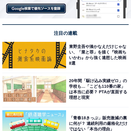
注目の連載
東野圭吾や湊かなえだけじゃな
い、「業と罪」を描く『映画ち
いかわ』から強く連想した映画
8選
「独身って自由でうらやましい！」そこから返事
20年間「駆け込み実績ゼロ」の
はなく……
学校も…「こども110番の家」
は本当に必要？ PTAが直面する
理想と現実
一方で、洋子さんがうらやむ「結婚して子持ち」のアラ
サーにも、モヤッとした経験があるという。
「青春18きっぷ」販売激減の裏
「もし早くに結婚していなかったら……という気持ちは
に何が？ 連続利用の厳格化だけ
ではない「本当の理由」
どこかにある」