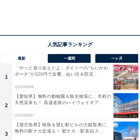
家賃8万円の狭い1K暮らしの自分と、マイホーム
を建てた友人
最新
一週間
一ヶ月
最近の仕事は社内外問わず“調整役”だと語る洋子さん
「やっと巡り会えたよ」ダイソーの“ちいかわ
は、はたから見ればいわゆる“バリキャリ”の部類だろ
ポーチ”が220円で反響。ぬい活＆防災...
う。しかし、帰りの満員電車の中では「自分がやりたか
1
ったことってなんだっけ……」と考える。Instagramで友
2026/08/06
人たちの充実した姿を見るたび、モヤッとした気持ちを
【愛知県】無料の動物園＆観光牧場に、市初の
天然温泉も！ 高速道路のハイウェイオア...
抱えてしまうのだという。
2
2026/08/07
特に、結婚し広いマイホームに住む地元の友人の投稿に
【鹿児島県】桜島を望む駅ビルの大観覧車に、
対して“いいね”を送りつつ、自分と比較し、落ち込んで
無料の駅ナカ足湯も！ 駅ナカ・駅直結ス...
3
しまうのだそうだ。