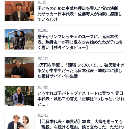
す。アウクスブルク、バイエル・レバークーゼン、ヘル
第1回
子どものために中華料理店を畳んだ父の決断｜
タ・ベルリンなど主にドイツのクラブでキャリアを重
元サッカー日本代表・佐藤寿人が両親に感謝し
ね、ブンデスリーガ1部で通算100試合以上の出場を果た
ているわけ
した。
第10回
息子がサンフレッチェのユースに。元日本代
まさに「エリート」と呼ぶにふさわしい経歴の持ち主だ
表、駒野友一が同じ道を歩み始めたわが子に抱
く思い【独占インタビュー】
が、しかし、決してその道のりは順風満帆だったわけで
はない。彼のサッカー人生を、いや“人間・細貝萌”を突
第11回
3万円を手渡し「頑張って来いよ」。破天荒すぎ
き動かす原動力となったのは、大切な家族、そして自ら
る父が中学生だった元日本代表・城彰二に課し
が経験した大きな病だった──。
た極貧サバイバル生活
第12回
38歳となった今も生まれ故郷のJリーグクラブ、ザスパ
どうすれば子がトップアスリートに育つ？ 元日
群馬でプレーする細貝に、まずは幼少期を振り返っても
本代表・城彰二の答え「正解は1つじゃないけれ
ど…」
らった。
第14回
【元日本代表・細貝萌】38歳、大病を患っても
「現役」を続ける理由。娘と交わした、ただ1つ