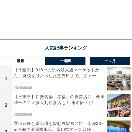
細貝萌は1986年6月10日、群馬県前橋市に生まれた。父
親はサラリーマンで、母親はパート勤めというごく一般
的な家庭だったが、珍しいのは3つ上に一卵性の双子の
兄（拓と聡）がいたことだった。
「兄2人は同じ服を着ているのに自分だけ違うとか、（2
人の）誕生日に自分だけケーキがないとか、仲間外れみ
たいな感覚がありましたけど、そのへんは家族がうまく
最新
一週間
一ヶ月
コントロールしてくれましたね。兄たちの誕生日に僕専
【千葉県】918㎡の県内最大級マーケットか
ら、廃校をリノベした直売所まで。ファー...
用のケーキを用意してくれたり（笑）」
1
2026/08/06
細貝家には特に厳しいしつけのルールもなく、やりたい
【三重県】伊勢名物「赤福」の直営店に、全国
ことを自由にやらせてもらえる環境で、萌はのびのびと
唯一のコメダ大判焼き店も！ 東名阪・伊...
2
育った。
2026/08/06
立山連峰と富山湾を望む展望風呂に、水深333
「勉強しなさいなんて言われることもなかったし、逆に
mの海洋深層水風呂。富山県の人気日帰...