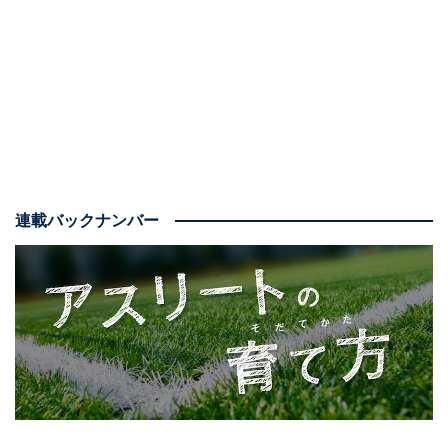
高校は名門・前橋育英に進学する。当時はトップ下で、
エースナンバーの10番を背負ってチームをけん引。3年
時には特別指定選手として浦和レッズに加わり、卒業後
の2005年には、同チームにそのまま入団している。
Jリーガーとなってからはセンターバック、サイドバッ
ク、ボランチなど複数ポジションをこなすユーティリテ
連載バックナンバー
ィープレーヤーとして活躍し、2010年9月には日本代表
としてデビューを飾った。中でも印象深いのは、2011年
1月のアジアカップだろう。準決勝の韓国戦、延長前半
に本田圭佑のPKのこぼれ球に鋭く反応して押し込んだ代
表初ゴールは、2大会ぶり4回目のアジア制覇へとつなが
る価値ある一撃だった。
このアジアカップ後からは活躍の場をヨーロッパに移