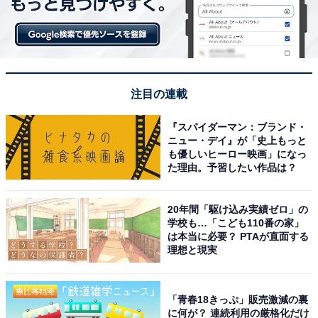
「かけっこ1つをとっても、当然兄たちにはかなわない
わけですが、それが本当に悔しくて。サッカーも2人と
同じようにできなきゃ嫌だった。普段の性格は両親に似
て、兄弟の中で1番穏やかだと思いますが、サッカーや
注目の連載
勝負事となると誰よりも負けず嫌い。それは僕自身も、
家族のみんなも認めていますね」
『スパイダーマン：ブランド・
ニュー・デイ』が「史上もっと
も優しいヒーロー映画」になっ
兄たちに張り合うことで育まれた競争心。1番身近にい
た理由。予習したい作品は？
るライバルの存在がなければ、あるいはJリーガー・細貝
萌は生まれなかったかもしれない。
20年間「駆け込み実績ゼロ」の
学校も…「こども110番の家」
は本当に必要？ PTAが直面する
理想と現実
「俺が頑張らなきゃ……」小学生
次ページ
の頃に訪れた転機
「青春18きっぷ」販売激減の裏
に何が？ 連続利用の厳格化だけ