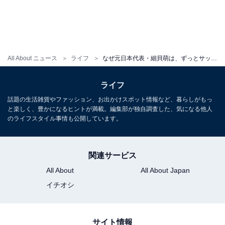
1
2
3
4
All About ニュース
ライフ
なぜ元日本代表・細貝萌は、ずっとサッカーエリートでいられたのか。幼少期に訪れた、知られざる転機
ライフ
話題の生活雑貨やファッション、お出かけスポット情報など、暮らしがもっ
と楽しく、豊かになるヒントが満載。編集部が独自調査した、気になる他人
のライフスタイル事情も公開しています。
関連サービス
All About
All About Japan
イチオシ
サイト情報