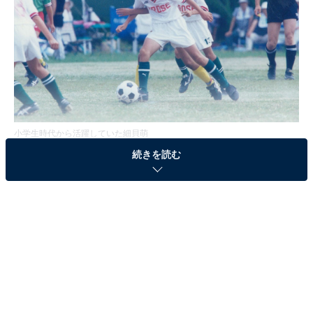
小学生時代から活躍していた細貝萌
続きを読む
その端正な顔立ちもあいまって、細貝萌には“エリートフ
ットボーラー”の印象がついてまわる。
実際、小学生時代から地元の群馬県前橋市では名の知れ
た存在で、県内有数の少年サッカー団、FC前橋ジュニア
ユースに所属していた中学3年生のときにU-15日本代表
に選出されると、そこからU-18まで各世代別代表に名を
連ねてきた。