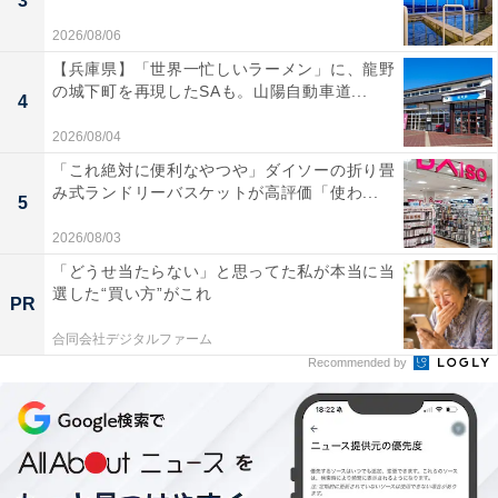
3
夜中までテスト勉強をしていたら、『そんなに根を詰め
2026/08/06
なくてもいいんじゃない？』って言われたくらい
【兵庫県】「世界一忙しいラーメン」に、龍野
（笑）」
の城下町を再現したSAも。山陽自動車道...
4
「特に末っ子の僕には、両親も甘かったかもしれません
2026/08/04
ね。なんでも我慢させられるのは兄たちでしたから。そ
「これ絶対に便利なやつや」ダイソーの折り畳
み式ランドリーバスケットが高評価「使わ...
のせいか、小さい頃は両親にべったりで過ごすことが多
5
かったし、風邪を引いたときも、兄たちは子ども部屋で
2026/08/03
寝るんですけど、僕はリビングの真ん中に布団を敷いて
「どうせ当たらない」と思ってた私が本当に当
もらっていましたね」
選した“買い方”がこれ
PR
合同会社デジタルファーム
一方で、負けず嫌いの性格は、兄たちの存在によって育
Recommended by
まれた。幼稚園の年中組の頃から2人の兄にくっついて
地元の少年団（広瀬FC）でサッカーを始め、小学1年生
で正式に入団するのだが、その頃にはもう競争心が芽生
えていた。