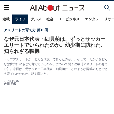
連載
ライフ
グルメ
社会
IT・ビジネス
エンタメ
リサ
アスリートの育て方 第13回
なぜ元日本代表・細貝萌は、ずっとサッカー
エリートでいられたのか。幼少期に訪れた、
知られざる転機
トップアスリートが「どんな環境下で育ったのか」、そして「わが子をどん
な教育方針のもとで育てているのか」について聞く連載【アスリートの育て
方】。今回は、元サッカー日本代表・細貝萌に、どのような両親のもとでど
う育てられたのか、話を聞いた。
2024.10.07
吉田 治良