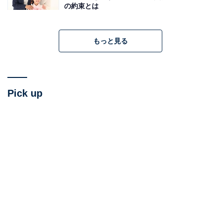
の約束とは
もっと見る
Pick up
双子の兄に張り合うことで育まれた競争心
甘えん坊で、負けず嫌い──。そんな幼少期のキャラクタ
ーを形成したのは、なかなか珍しい家族構成だったのか
もしれない。