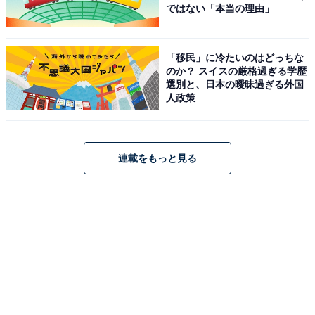
ではない「本当の理由」
「移民」に冷たいのはどっちな
のか？ スイスの厳格過ぎる学歴
選別と、日本の曖昧過ぎる外国
人政策
連載をもっと見る
前の記事
次の記事
第12回
第14回
どうすれば子がトップアスリー
【元日本代表・細貝萌】38歳、
トに育つ？ 元日本代表・城彰二
大病を患っても「現役」を続け
の答え「正解は1つじゃないけ
る理由。娘と交わした、ただ1
れど…」
つの約束とは