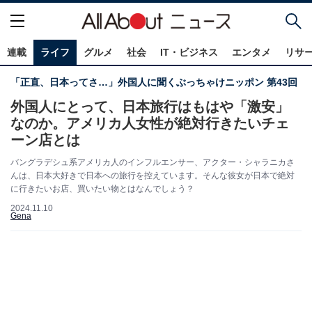
連載
ライフ
グルメ
社会
IT・ビジネス
エンタメ
リサ
「正直、日本ってさ…」外国人に聞くぶっちゃけニッポン 第43回
外国人にとって、日本旅行はもはや「激安」
なのか。アメリカ人女性が絶対行きたいチェ
ーン店とは
バングラデシュ系アメリカ人のインフルエンサー、アクター・シャラニカさ
んは、日本大好きで日本への旅行を控えています。そんな彼女が日本で絶対
に行きたいお店、買いたい物とはなんでしょう？
2024.11.10
Gena