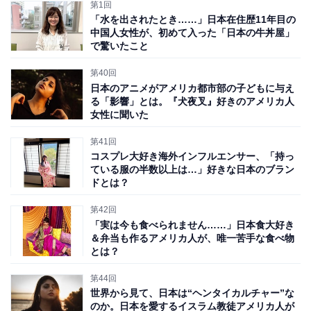
第1回
「水を出されたとき……」日本在住歴11年目の
中国人女性が、初めて入った「日本の牛丼屋」
で驚いたこと
第40回
日本のアニメがアメリカ都市部の子どもに与え
る「影響」とは。『犬夜叉』好きのアメリカ人
女性に聞いた
第41回
コスプレ大好き海外インフルエンサー、「持っ
ている服の半数以上は…」好きな日本のブラン
ドとは？
第42回
「実は今も食べられません……」日本食大好き
View this post on Instagram
＆弁当も作るアメリカ人が、唯一苦手な食べ物
とは？
第44回
世界から見て、日本は“ヘンタイカルチャー”な
のか。日本を愛するイスラム教徒アメリカ人が