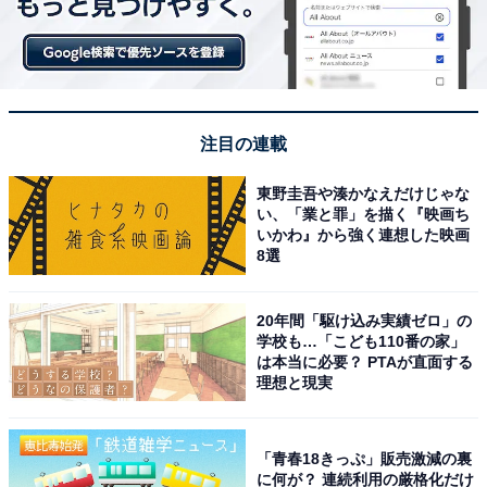
ソー公式インフルエンサーをさせてもらっています」
注目の連載
東野圭吾や湊かなえだけじゃな
い、「業と罪」を描く『映画ち
いかわ』から強く連想した映画
8選
20年間「駆け込み実績ゼロ」の
学校も…「こども110番の家」
は本当に必要？ PTAが直面する
View this post on Instagram
理想と現実
「青春18きっぷ」販売激減の裏
に何が？ 連続利用の厳格化だけ