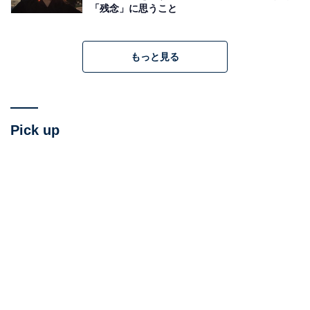
「残念」に思うこと
もっと見る
A post shared by Sharanika Akter (@sharanika_)
Pick up
——InstagramやTikTokではやっている動画で「日本旅
行へのパッキング」というテーマがあります。空のスー
ツケースに現金だけ入れて、パッキング完了！ 日本でス
ーツケースがいっぱいになるまで買い物をするぞ！ とい
う購買威力の表れですが、日本で買いたい物はあります
か？
「ええ！ その動画は見たことあります。私は違うかな。
空のスーツケースは持っていかないつもりです。なぜな