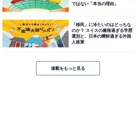
ではない「本当の理由」
「移民」に冷たいのはどっちな
のか？ スイスの厳格過ぎる学歴
選別と、日本の曖昧過ぎる外国
A post shared by Sharanika Akter (@sharanika_)
人政策
連載をもっと見る
次ページ
外国人にとって日本旅行は激安？