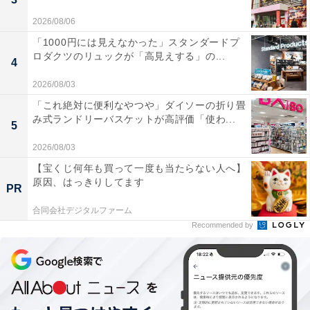
——無印良品やドラッグストアで買える便利な商品は
2026/08/06
SNSでも大人気ですよね。消耗品である日用品を買って
「1000円には見えなかった」スタンダードプ
帰るのは頻繁に行き来できる日本ヘビーユーザーならで
ロダクツのリュックが「高見えする」の...
4
はという気がします。それ以外にもシャラニカさんが最
も行きたい場所、それは……。
2026/08/03
「これ絶対に便利なやつや」ダイソーの折り畳
み式ランドリーバスケットが高評価「使わ...
「絶対にダイソーです!!」
5
2026/08/03
——今やアメリカ国内に120店舗以上を構えるダイソー
【宝くじ何年も買って一度も当たらない人へ】
ですが、アメリカ東部に初めて店舗ができたのは2019年
原因、はっきりしてます
PR
です。
合同会社デジタルファーム
Recommended by
「昔はアメリカにダイソーがありませんでした。だから
日本のダイソーで買った商品をわざわざアメリカへ送っ
ていました。今は店舗ができましたが、行く度に毎回
100ドル以上使ってしまいます。そのおかげで今はダイ