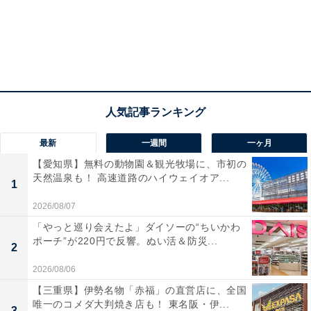
ら日本で新しい物を買うから！（笑） 欲しい物がたくさ
んあります。お買い物リストをちょっと読み上げます
ね。
まずは無印良品の商品をたくさん。ニューヨークにもお
店はありますが、品ぞろえが違います。ベッド周りのリ
ネン、ブランケット、ティーカップ……、あとは柔らか
いローションティッシュや『めぐりズム』などの日用
最新
一週間
一ヶ月
品。私にとっての必需品なのでストックとして買い置き
【愛知県】無料の動物園＆観光牧場に、市初の
天然温泉も！ 高速道路のハイウェイオア...
したいです。
1
2026/08/07
あとは猫に関する商品。日本では猫が神様のように扱わ
「やっと巡り会えたよ」ダイソーの“ちいかわ
れていて、猫用のお菓子が安く充実しています。チュー
ポーチ”が220円で反響。ぬい活＆防災...
2
ルは絶対に買う予定です。ニューヨークだと1本1ドルぐ
2026/08/06
らいしますから」
【三重県】伊勢名物「赤福」の直営店に、全国
唯一のコメダ大判焼き店も！ 東名阪・伊...
3