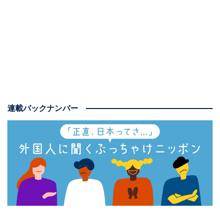
「もちろん行きます。でもあまりたくさんの物は買いま
せん。というのも私の家はジャパンディスタイルで、ミ
ニマリスト寄りだからです。ジャパンディというのは、
物をあまり持たず、木など自然の素材を多用して落ち着
きのあるインテリアのスタイルです。
【
こちらも読む：
海外で“ジャパンディ”が大流行中。日本人なら知ってい
連載バックナンバー
て当たり前？
】
私もそれにこだわっているのですが、『カードキャプタ
ーさくら』のグッズだけは自分に買うのを許していま
す。カレンダーとか、枕カバーとか、かわいくて実用的
な物が好みです。『カードキャプターさくら』がアニメ
の中で一番好きなんです」