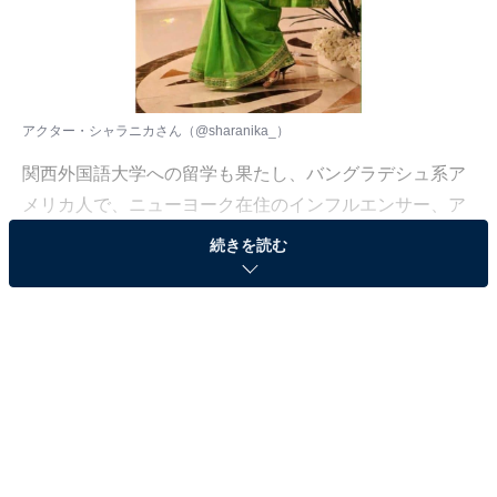
アクター・シャラニカさん（
@sharanika_
）
関西外国語大学への留学も果たし、バングラデシュ系ア
メリカ人で、ニューヨーク在住のインフルエンサー、ア
クター・シャラニカさん。今回は日本で買いたい物、ま
続きを読む
た円安の影響についても話をうかがいました。
日本での買い物の楽しみは？
——これから日本旅行を控えているシャラニカさん。ア
ニメ好きとして、日本に来たらアニメグッズのお店は欠
かせないですか？