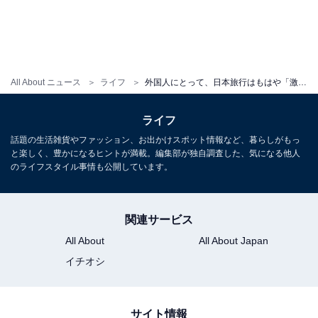
All About ニュース
ライフ
外国人にとって、日本旅行はもはや「激安」なのか。アメリカ人女性が絶対行きたいチェーン店とは
前の記事
次の記事
ライフ
第42回
第44回
話題の生活雑貨やファッション、お出かけスポット情報など、暮らしがもっ
「実は今も食べられませ
世界から見て、日本は“ヘンタ
と楽しく、豊かになるヒントが満載。編集部が独自調査した、気になる他人
ん……」日本食大好き＆弁当も
イカルチャー”なのか。日本を
のライフスタイル事情も公開しています。
作るアメリカ人が、唯一苦手な
愛するイスラム教徒アメリカ人
食べ物とは？
が「残念」に思うこと
関連サービス
1
2
3
All About
All About Japan
イチオシ
サイト情報