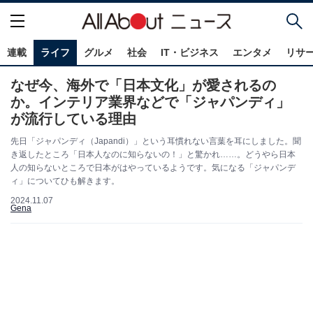
連載
ライフ
グルメ
社会
IT・ビジネス
エンタメ
リサ
なぜ今、海外で「日本文化」が愛されるの
か。インテリア業界などで「ジャパンディ」
が流行している理由
先日「ジャパンディ（Japandi）」という耳慣れない言葉を耳にしました。聞
き返したところ「日本人なのに知らないの！」と驚かれ……。どうやら日本
人の知らないところで日本がはやっているようです。気になる「ジャパンデ
ィ」についてひも解きます。
2024.11.07
Gena