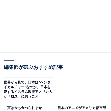
ディ（Japandi）」。Instagramのハッシュタグ
「#japandi」はなんと66万5000件もある人気っぷりです
（本記事執筆時点）。灯台下暗し、ということで今回
「ジャパンディ」を紹介していきたいと思います。
「ジャパンディ」とは？
聞き慣れない「ジャパンディ」という言葉ですが、
「Japanese（日本の）」と「Scandinavian（北欧の）」
編集部が選ぶおすすめ記事
を合体させてできた造語です。日本の伝統的な家屋と、
北欧の家具などのインテリアを融合させたスタイルがそ
の特徴になっています。
世界から見て、日本は“ヘンタ
イカルチャー”なのか。日本を
愛するイスラム教徒アメリカ人
全体的にミニマリズムで、自然採光重視、優しい色合い
が「残念」に思うこと
の仕上がりが多い印象です。はっきり日本のモチーフが
「実は今も食べられませ
日本のアニメがアメリカ都市部
認められる物から、日本要素が薄い物まで、グラデーシ