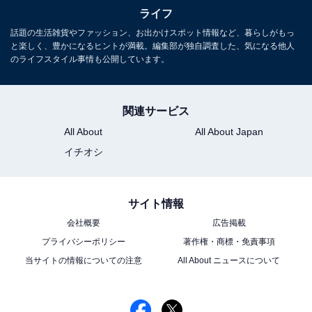
ライフ
ょう。北欧も、家具はシンプルなデザインの物が多く、
話題の生活雑貨やファッション、お出かけスポット情報など、暮らしがもっ
機能性の高さも重視されています。
と楽しく、豊かになるヒントが満載。編集部が独自調査した、気になる他人
のライフスタイル事情も公開しています。
「ジャパンディ」がはやっている
次ページ
背景とは？
関連サービス
All About
All About Japan
イチオシ
サイト情報
会社概要
広告掲載
プライバシーポリシー
著作権・商標・免責事項
当サイトの情報についての注意
All About ニュースについて