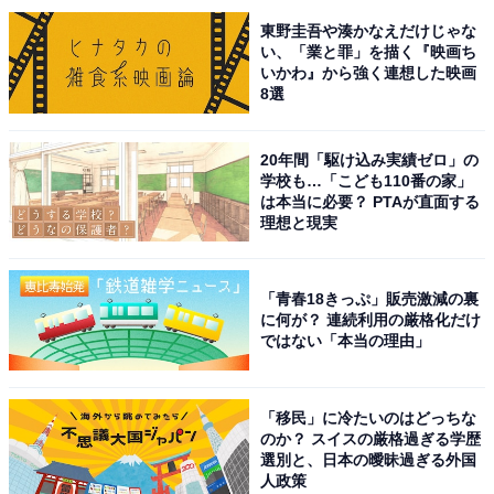
東野圭吾や湊かなえだけじゃな
い、「業と罪」を描く『映画ち
いかわ』から強く連想した映画
8選
20年間「駆け込み実績ゼロ」の
学校も…「こども110番の家」
は本当に必要？ PTAが直面する
理想と現実
「青春18きっぷ」販売激減の裏
に何が？ 連続利用の厳格化だけ
ではない「本当の理由」
画像出典：Wako Megumi / Shutterstock.com
一方の北欧でも古くから天然素材、特に明るい木材や質
「移民」に冷たいのはどっちな
のか？ スイスの厳格過ぎる学歴
のよいリネンなどが重視されてきました。また冬の日照
選別と、日本の曖昧過ぎる外国
時間が短いため、可能な限り採光する工夫が行われてい
人政策