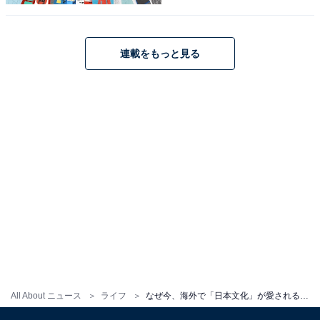
ます。
連載をもっと見る
画像出典：Ingrid Maasik / Shutterstock.com
デコレーションや装飾の少ないシンプルさも共通点の一
All About ニュース
ライフ
なぜ今、海外で「日本文化」が愛されるのか。インテリア業界などで「ジャパンディ」が流行している理由
つです。和室では布団は畳んで押し入れにしまうよう
に、家具も極限までミニマムになっていると言えるでし