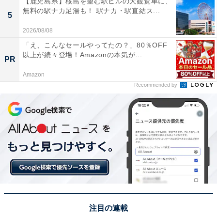
【鹿児島県】桜島を望む駅ビルの大観覧車に、
無料の駅ナカ足湯も！ 駅ナカ・駅直結ス...
5
2026/08/08
「え、こんなセールやってたの？」80％OFF
日本とヨーロッパの家具の共通点
以上が続々登場！Amazonの本気が...
PR
Amazon
東洋と西洋のインテリアスタイルの融合を表現した「ジ
Recommended by
ャパンディ」。両者はまったく別物のように感じられる
かもしれませんが、実は日本とスカンジナビア（デンマ
ーク、スウェーデン、ノルウェーの3カ国）のインテリ
アには共通点も多いのだとか。
例えば、どちらも自然の要素を重視します。日本の伝統
的な和室の畳や障子、壁、天井の仕上げなどには天然素
材が活用され、床の間には季節の花を飾ることも多いで
す。縁側は、外との間口が大きく開かれ、周囲の自然を
注目の連載
取り込める構造になっています。