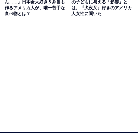
ん……」日本食大好き＆弁当も
の子どもに与える「影響」と
ョンがあります。日本でいうところの「和モダン」に近
作るアメリカ人が、唯一苦手な
は。『犬夜叉』好きのアメリカ
食べ物とは？
人女性に聞いた
いと思われる雰囲気の物も含まれています。
View this post on Instagram