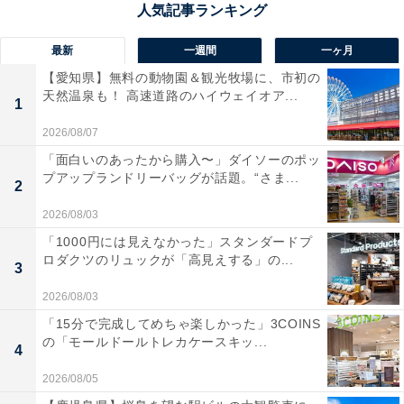
最新
一週間
一ヶ月
【愛知県】無料の動物園＆観光牧場に、市初の
天然温泉も！ 高速道路のハイウェイオア...
1
2026/08/07
A post shared by Japandi Interior by Laila Rietbergen (@japandi.i
「面白いのあったから購入〜」ダイソーのポッ
プアップランドリーバッグが話題。“さま...
2
2026/08/03
「1000円には見えなかった」スタンダードプ
ロダクツのリュックが「高見えする」の...
3
2026/08/03
「15分で完成してめちゃ楽しかった」3COINS
の「モールドールトレカケースキッ...
4
2026/08/05