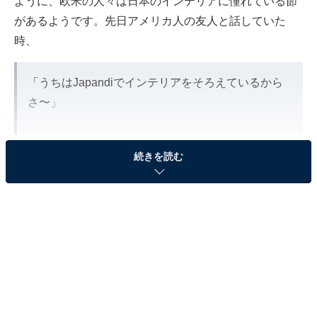
ように、欧米の人々は日本のインテリアに憧れている節
があるようです。先日アメリカ人の友人と話していた
時、
「うちはJapandiでインテリアをそろえているから
さ〜」
という発言があり、
続きを読む
「Japandiってなに？」
「えー！！日本人なのに知らないの！」
と驚かれるという一幕がありました。
海外で大流行中の日本風インテリアスタイル「ジャパン