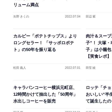
リューム満点
矢野 きくの
2022.07.04
田辺 紫
カルビー「ポテトチップス」より
肉汁＆スープ
ロングセラー！ 「サッポロポテ
子”！ 大塚
ト」の50年を振り返る
子」は小籠包
【実食レポ】
松田 義人
2022.07.01
田窪 綾
キャラバンコーヒー横浜元町店、
ロッテ「チョ
12時間かけて抽出した「50周年」
おいしい“半
水出しコーヒーを販売
て誕生したの