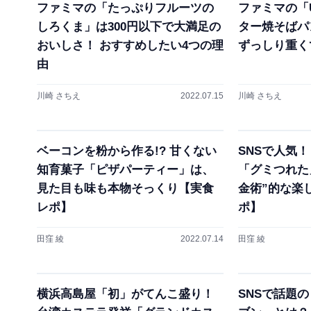
ファミマの「たっぷりフルーツの
ファミマの「U
しろくま」は300円以下で大満足の
ター焼そばパ
おいしさ！ おすすめしたい4つの理
ずっしり重く
由
川崎 さちえ
2022.07.15
川崎 さちえ
ベーコンを粉から作る!? 甘くない
SNSで人気
知育菓子「ピザパーティー」は、
「グミつれた
見た目も味も本物そっくり【実食
金術”的な楽
レポ】
ポ】
田窪 綾
2022.07.14
田窪 綾
横浜高島屋「初」がてんこ盛り！
SNSで話題