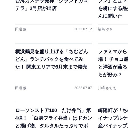
台湾カステラ発祥「グランドカス
ブン」とは？
テラ」2号店が出店
を虜にする品
んに聞いた
田辺 紫
2022.07.12
福島 ゆき
横浜鶴見を盛り上げる「ちむどん
ファミマから
どん」ランチパックを食べてみ
場！ チョコ
た！ 関東エリアで8月末まで発売
と洋酒が薫る
らが好み？
田辺 紫
2022.07.07
川崎 さちえ
ローソンストア100「だけ弁当」第
崎陽軒が「ち
4弾！ 「白身フライ弁当」はドカン
イナップルケ
と揚げ物、タルタルたっぷりでボ
産パイナップ