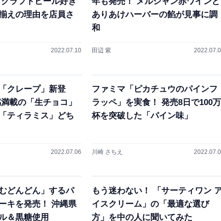
 クラフトビール好き
年も発売！ メルシャン赤ワインと
揃えの理由を店員さ
ありあけハーバーの餡が見事に調
和
2022.07.10
田辺 紫
2022.07.
「クレープ」新登
ファミマ「ピカチュウのパインフ
感満載の「生チョコ」
ラッペ」を実食！ 発売8日で100万
「ティラミス」どち
杯を突破した「パイン味」
2022.07.06
川崎 さちえ
2022.07.
むどんどん」するパ
もう迷わない！ 「サーティワン 
ーキを発売！ 沖縄県
イスクリーム」の「最適な選び
ル＆黒糖使用
方」を中の人に聞いてみた