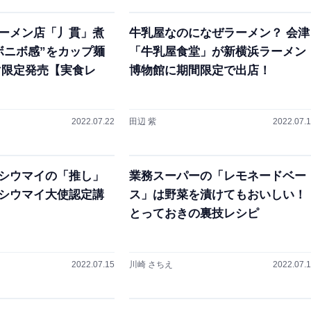
ーメン店「丿貫」煮
牛乳屋なのになぜラーメン？ 会津
ボニボ感”をカップ麺
「牛乳屋食堂」が新横浜ラーメン
マ限定発売【実食レ
博物館に期間限定で出店！
2022.07.22
田辺 紫
2022.07.
シウマイの「推し」
業務スーパーの「レモネードベー
シウマイ大使認定講
ス」は野菜を漬けてもおいしい！
とっておきの裏技レシピ
2022.07.15
川崎 さちえ
2022.07.