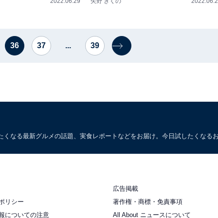
2022.06.29
矢野 きくの
2022.06.
36
37
...
39
たくなる最新グルメの話題、実食レポートなどをお届け。今日試したくなる
広告掲載
ポリシー
著作権・商標・免責事項
報についての注意
All About ニュースについて