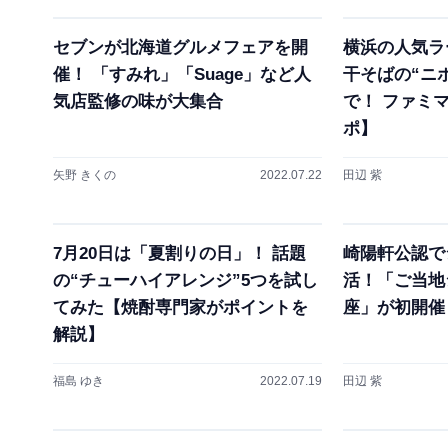
セブンが北海道グルメフェアを開
横浜の人気ラ
催！ 「すみれ」「Suage」など人
干そばの“ニ
気店監修の味が大集合
で！ ファミ
ポ】
矢野 きくの
2022.07.22
田辺 紫
7月20日は「夏割りの日」！ 話題
崎陽軒公認で
の“チューハイアレンジ”5つを試し
活！「ご当地
てみた【焼酎専門家がポイントを
座」が初開催
解説】
福島 ゆき
2022.07.19
田辺 紫