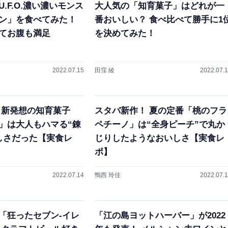
.F.O.濃い濃いモンス
大人気の「知育菓子」はどれが一
ン」を食べてみた！
番おいしい？ 食べ比べて勝手に1
てお腹も満足
を決めてみた！
2022.07.15
田窪 綾
2022.07.
！ 新発想の知育菓子
スタバ新作！ 夏の定番「桃のフラ
」は大人もハマる“錬
ペチーノ」は“全身ピーチ”で丸か
しさだった【実食レ
じりしたようなおいしさ【実食レ
ポ】
2022.07.14
鴨西 玲佳
2022.07.
の「狂ったセブン-イレ
「江の島ヨットハーバー」が2022