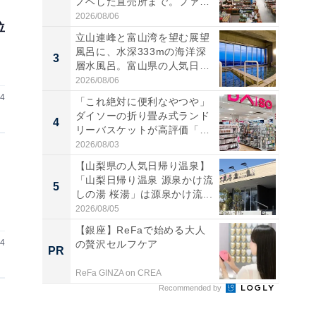
ノベした直売所まで。ファ
ー...
2026/08/06
位
立山連峰と富山湾を望む展望
風呂に、水深333mの海洋深
3
3
層水風呂。富山県の人気日
帰...
2026/08/06
14
「これ絶対に便利なやつや」
ダイソーの折り畳み式ランド
4
4
リーバスケットが高評価「使
わ...
2026/08/03
【山梨県の人気日帰り温泉】
「山梨日帰り温泉 源泉かけ流
5
5
しの湯 桜湯」は源泉かけ流...
2026/08/05
【銀座】ReFaで始める大人
14
の贅沢セルフケア
PR
PR
ReFa GINZA on CREA
Recommended by