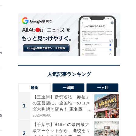
19
最新
一週間
一ヶ月
【三重県】伊勢名物「赤福」
の直営店に、全国唯一のコメ
1
1
ダ大判焼き店も！ 東名阪・
伊...
2026/08/06
15
【千葉県】918㎡の県内最大
級マーケットから、廃校をリ
2
2