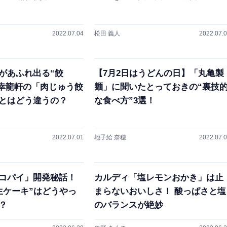
2022.07.04
松田 義人
2022.07.
があふれ出る“餃
【7月2日はうどんの日】「丸亀製
・幸龍軒の「肉じゅう餃
麺」に聞いたとっておきの“裏技
とはどう違うの？
な食べ方”3選！
2022.07.01
地子給 奈穂
2022.07.
コパイ」開発秘話！
カルディ「塩レモンおかき」は止
生ケーキ”はどうやっ
まらないおいしさ！ 酸っぱさと塩
？
のバランスが絶妙